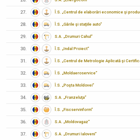
26.
27.
Î.S. „Centrul de elaborări economice şi produ
28.
Î.S. „Gările şi staţiile auto”
29.
S.A. „Drumuri Cahul”
30.
Î.S. „Indal Proiect”
31.
Î.S. „Centrul de Metrologie Aplicată şi Certifi
32.
Î.S. „Moldaeroservice”
33.
Î.S. „Poşta Moldovei”
34.
S.A. „Franzeluţa”
35.
Î.S. „Fiscservinform”
36.
S.A. „Moldovagaz”
37.
S.A. „Drumuri Ialoveni”