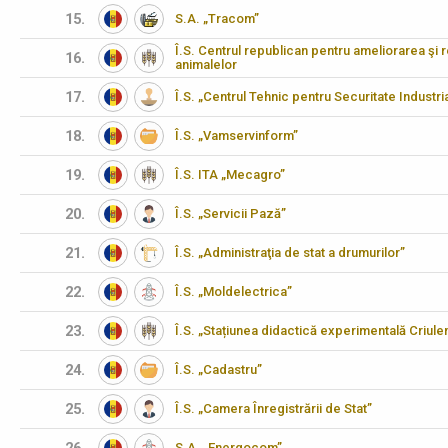
15.
S.A. „Tracom”
Î.S. Centrul republican pentru ameliorarea şi 
16.
animalelor
17.
Î.S. „Centrul Tehnic pentru Securitate Industria
18.
Î.S. „Vamservinform”
19.
Î.S. ITA „Mecagro”
20.
Î.S. „Servicii Pază”
21.
Î.S. „Administraţia de stat a drumurilor”
22.
Î.S. „Moldelectrica”
23.
Î.S. „Stațiunea didactică experimentală Criulen
24.
Î.S. „Cadastru”
25.
Î.S. „Camera Înregistrării de Stat”
S.A. „Energocom”