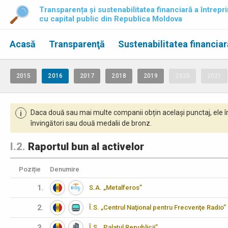
Transparența și sustenabilitatea financiară a întrepri
cu capital public din Republica Moldova
Acasă
Transparenţă
Sustenabilitatea financiar
2015
2016
2017
2018
2019
2020
2021
Daca două sau mai multe companii obțin același punctaj, ele î
i
învingători sau două medalii de bronz.
I.2.
Raportul bun al activelor
Poziție
Denumire
1.
S.A. „Metalferos”
2.
Î.S. „Centrul Naţional pentru Frecvenţe Radio”
3.
Î.S. „Palatul Republicii”