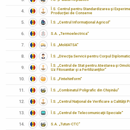
Î.S. Centrul pentru Standardizarea şi Experimen
4.
Producţiei de Conserve
5.
Î.S. „Centrul Informaţional Agricol”
6.
S.A. „Termoelectrica”
7.
Î.S. „MoldATSA”
8.
Î.S. „Direcţia Servicii pentru Corpul Diplomati
Î.S. „Centrul de Stat pentru Atestarea şi Omo
9.
Uz Fitosanitar şi a Fertilizanţilor”
10.
Î.S. „Fintehinform”
11.
Î.S. „Combinatul Poligrafic din Chișinău”
12.
Î.S. „Centrul Naţional de Verificare a Calităţii
13.
Î.S. „Centrul de Telecomunicaţii Speciale”
14.
S.A. „Tutun-CTC”