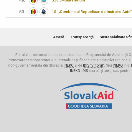
49.
S.A. „Moldtelecom”
50.
Î.S. „Combinatul Republican de Instruire Auto”
Acasă
Transparenţă
Sustenabilitatea fi
Portalul a fost creat cu suportul financiar al Programului de Asistență Of
"Promovarea transparenței și sustenabilității financiare a politicilor regionale,
non-guvernamentală din Slovacia
INEKO
și de
IDIS "Viitorul"
. Nici
INEKO
, nici
INEKO
,
IDIS
sau părți terțe, sau pentru 