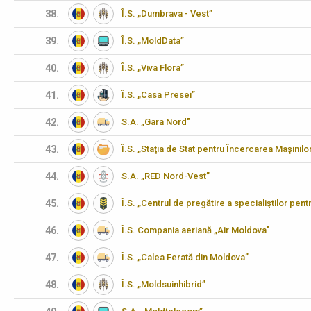
38.
Î.S. „Dumbrava - Vest”
39.
Î.S. „MoldData”
40.
Î.S. „Viva Flora”
41.
Î.S. „Casa Presei”
42.
S.A. „Gara Nord"
43.
Î.S. „Staţia de Stat pentru Încercarea Maşinilo
44.
S.A. „RED Nord-Vest”
45.
Î.S. „Centrul de pregătire a specialiştilor pen
46.
Î.S. Compania aeriană „Air Moldova"
47.
Î.S. „Calea Ferată din Moldova”
48.
Î.S. „Moldsuinhibrid”