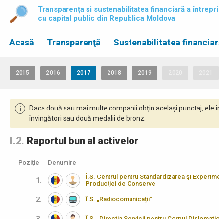
Transparența și sustenabilitatea financiară a întrepri
cu capital public din Republica Moldova
Acasă
Transparenţă
Sustenabilitatea financiar
2015
2016
2017
2018
2019
2020
2021
Daca două sau mai multe companii obțin același punctaj, ele î
i
învingători sau două medalii de bronz.
I.2.
Raportul bun al activelor
Poziție
Denumire
Î.S. Centrul pentru Standardizarea şi Experimen
1.
Producţiei de Conserve
2.
Î.S. „Radiocomunicații”
3.
Î.S. „Direcţia Servicii pentru Corpul Diplomati