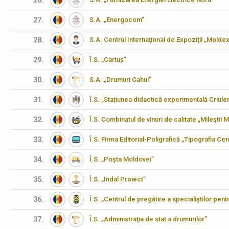
26.
27.
S.A. „Energocom”
28.
S.A. Centrul Internaţional de Expoziţii „Molde
29.
Î.S. „Cartuș”
30.
S.A. „Drumuri Cahul”
31.
Î.S. „Stațiunea didactică experimentală Criulen
32.
Î.S. Combinatul de vinuri de calitate „Mileştii M
33.
Î.S. Firma Editorial-Poligrafică „Tipografia Cen
34.
Î.S. „Poşta Moldovei”
35.
Î.S. „Indal Proiect”
36.
Î.S. „Centrul de pregătire a specialiştilor pen
37.
Î.S. „Administraţia de stat a drumurilor”