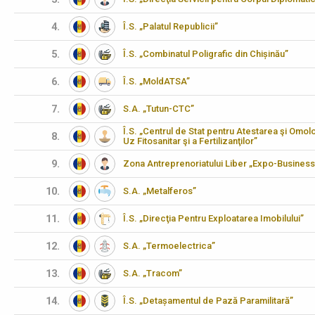
4.
Î.S. „Palatul Republicii”
5.
Î.S. „Combinatul Poligrafic din Chișinău”
6.
Î.S. „MoldATSA”
7.
S.A. „Tutun-CTC”
Î.S. „Centrul de Stat pentru Atestarea şi Omo
8.
Uz Fitosanitar şi a Fertilizanţilor”
9.
Zona Antreprenoriatului Liber „Expo-Business
10.
S.A. „Metalferos”
11.
Î.S. „Direcţia Pentru Exploatarea Imobilului”
12.
S.A. „Termoelectrica”
13.
S.A. „Tracom”
14.
Î.S. „Detașamentul de Pază Paramilitară”