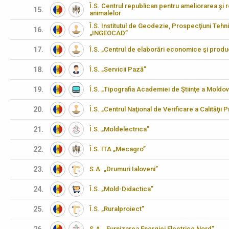
Î.S. Centrul republican pentru ameliorarea şi 
15.
animalelor
Î.S. Institutul de Geodezie, Prospecţiuni Tehn
16.
„INGEOCAD”
17.
Î.S. „Centrul de elaborări economice şi produ
18.
Î.S. „Servicii Pază”
19.
Î.S. „Tipografia Academiei de Ştiinţe a Moldov
20.
Î.S. „Centrul Naţional de Verificare a Calităţii
21.
Î.S. „Moldelectrica”
22.
Î.S. ITA „Mecagro”
23.
S.A. „Drumuri Ialoveni”
24.
Î.S. „Mold-Didactica”
25.
Î.S. „Ruralproiect”
S.A. „Furnizarea Energiei Electrice Nord”