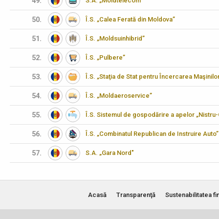
49.
S.A. „Moldtelecom”
50.
Î.S. „Calea Ferată din Moldova”
51.
Î.S. „Moldsuinhibrid”
52.
Î.S. „Pulbere”
53.
Î.S. „Staţia de Stat pentru Încercarea Maşinilo
54.
Î.S. „Moldaeroservice”
55.
Î.S. Sistemul de gospodărire a apelor „Nistru
56.
Î.S. „Combinatul Republican de Instruire Auto”
57.
S.A. „Gara Nord"
Acasă
Transparenţă
Sustenabilitatea fi