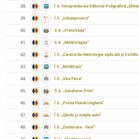
38.
Î.S. Întreprinderea Editorial-Poligrafică „Științ
39.
Î.S. „Urbanproiect"
40.
S.A. „Franzeluţa”
41.
S.A. „Moldovagaz”
42.
Î.S. „Centrul de Metrologie Aplicată şi Certifi
43.
Î.S. „MoldData”
44.
Î.S. „Viva Flora”
45.
S.A. „Sanafarm-Prim”
46.
Î.S. „Portul Fluvial Ungheni”
47.
Î.S. „Gările şi staţiile auto”
48.
Î.S. „Dumbrava - Vest”