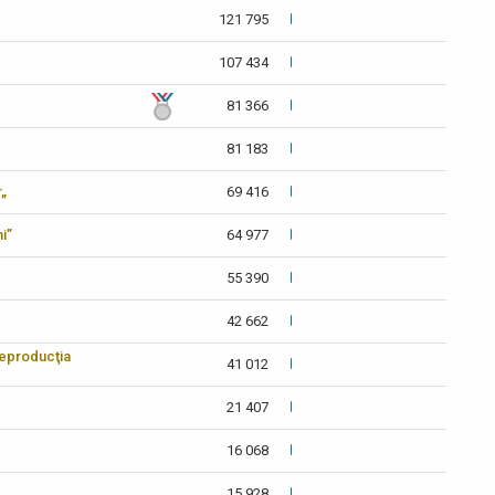
121 795
107 434
81 366
81 183
r„
69 416
i”
64 977
55 390
42 662
reproducţia
41 012
21 407
16 068
15 928