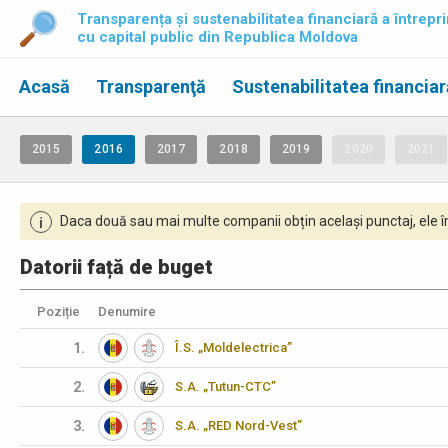
Transparența și sustenabilitatea financiară a întrepri
cu capital public din Republica Moldova
Acasă
Transparenţă
Sustenabilitatea financiar
2015
2016
2017
2018
2019
2020
2021
Daca două sau mai multe companii obțin același punctaj, ele îm
i
Datorii față de buget
Poziție
Denumire
1.
Î.S. „Moldelectrica”
2.
S.A. „Tutun-CTC”
3.
S.A. „RED Nord-Vest”