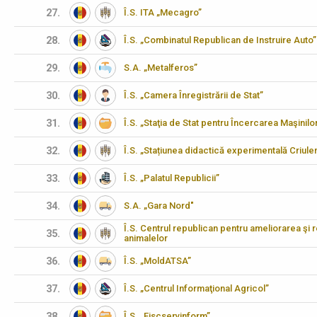
27.
Î.S. ITA „Mecagro”
28.
Î.S. „Combinatul Republican de Instruire Auto”
29.
S.A. „Metalferos”
30.
Î.S. „Camera Înregistrării de Stat”
31.
Î.S. „Staţia de Stat pentru Încercarea Maşinilo
32.
Î.S. „Stațiunea didactică experimentală Criulen
33.
Î.S. „Palatul Republicii”
34.
S.A. „Gara Nord"
Î.S. Centrul republican pentru ameliorarea şi 
35.
animalelor
36.
Î.S. „MoldATSA”
37.
Î.S. „Centrul Informaţional Agricol”
38.
Î.S. „Fiscservinform”