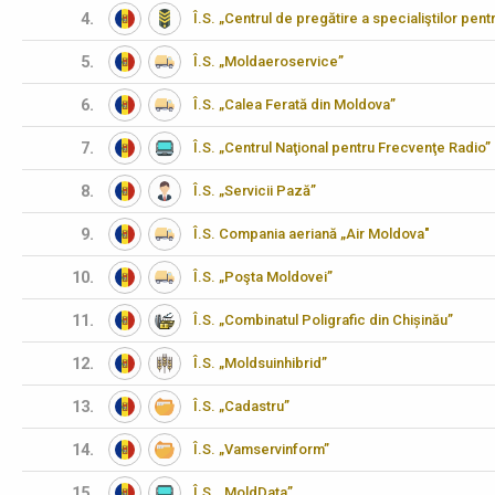
4.
Î.S. „Centrul de pregătire a specialiştilor pen
5.
Î.S. „Moldaeroservice”
6.
Î.S. „Calea Ferată din Moldova”
7.
Î.S. „Centrul Naţional pentru Frecvenţe Radio”
8.
Î.S. „Servicii Pază”
9.
Î.S. Compania aeriană „Air Moldova"
10.
Î.S. „Poşta Moldovei”
11.
Î.S. „Combinatul Poligrafic din Chișinău”
12.
Î.S. „Moldsuinhibrid”
13.
Î.S. „Cadastru”
14.
Î.S. „Vamservinform”
15.
Î.S. „MoldData”