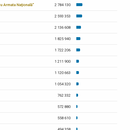
tru Armata Naţională”
2 784 130
2 593 353
2 136 608
1 825 940
1 722 206
1 211 900
1 120 663
1 054 320
762 332
572 880
558 610
494 358