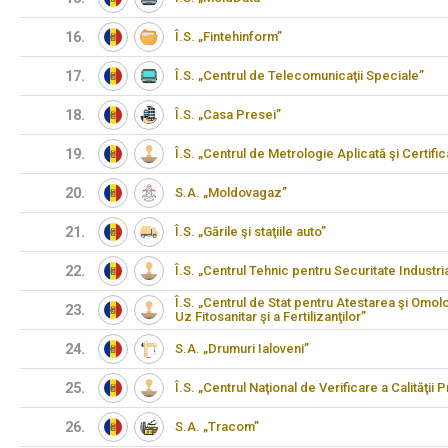
16.
Î.S. „Fintehinform”
17.
Î.S. „Centrul de Telecomunicaţii Speciale”
18.
Î.S. „Casa Presei”
19.
Î.S. „Centrul de Metrologie Aplicată şi Certifi
20.
S.A. „Moldovagaz”
21.
Î.S. „Gările şi staţiile auto”
22.
Î.S. „Centrul Tehnic pentru Securitate Industria
Î.S. „Centrul de Stat pentru Atestarea şi Omo
23.
Uz Fitosanitar şi a Fertilizanţilor”
24.
S.A. „Drumuri Ialoveni”
25.
Î.S. „Centrul Naţional de Verificare a Calităţii
26.
S.A. „Tracom”