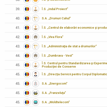
39.
Î.S. „Indal Proiect”
40.
S.A. „Drumuri Cahul”
41.
Î.S. „Centrul de elaborări economice şi produ
42.
Î.S. „Viva Flora”
43.
Î.S. „Administraţia de stat a drumurilor”
44.
Î.S. „Dumbrava - Vest”
Î.S. Centrul pentru Standardizarea şi Experimen
45.
Producţiei de Conserve
45.
Î.S. „Direcţia Servicii pentru Corpul Diplomati
45.
S.A. „Energocom”
45.
S.A. „Franzeluţa”
45.
S.A. „Moldtelecom”