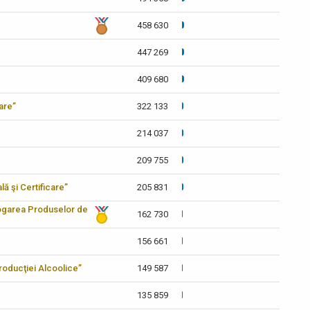
458 630
447 269
409 680
care”
322 133
214 037
209 755
lă şi Certificare”
205 831
logarea Produselor de
162 730
156 661
 Producţiei Alcoolice”
149 587
135 859