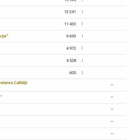
13 241
11 433
cţie”
9 693
4 972
4 528
605
tarea Calităţii
–
c”
–
–
–
–