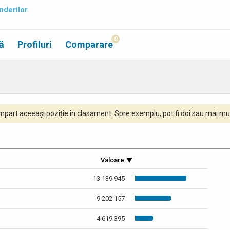
nderilor
0
ă
Profiluri
Comparare
part aceeași poziție în clasament. Spre exemplu, pot fi doi sau mai mul
Valoare
13 139 945
9 202 157
4 619 395