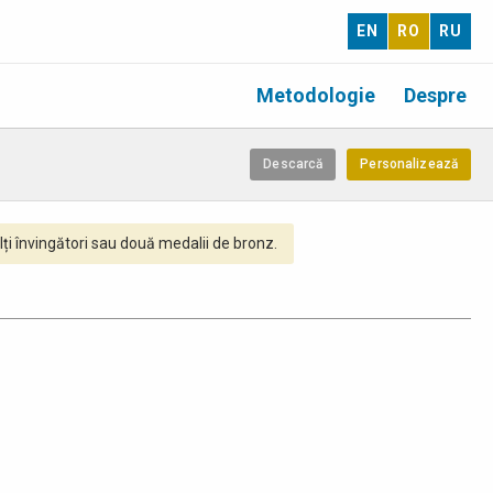
EN
RO
RU
Metodologie
Despre
Descarcă
Personalizează
ți învingători sau două medalii de bronz.