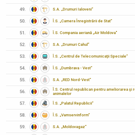
49.
S.A. „Drumuri Ialoveni”
50.
Î.S. „Camera Înregistrării de Stat”
51.
Î.S. Compania aeriană „Air Moldova"
52.
S.A. „Drumuri Cahul”
53.
Î.S. „Centrul de Telecomunicaţii Speciale”
54.
Î.S. „Dumbrava - Vest”
55.
S.A. „RED Nord-Vest”
Î.S. Centrul republican pentru ameliorarea şi 
56.
animalelor
57.
Î.S. „Palatul Republicii”
58.
Î.S. „Vamservinform”
59.
S.A. „Moldovagaz”