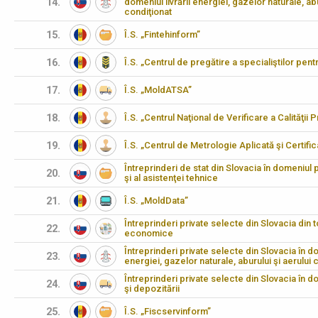
14.
domeniul livrării energiei, gazelor naturale, abu
condiţionat
15.
Î.S. „Fintehinform”
16.
Î.S. „Centrul de pregătire a specialiştilor pen
17.
Î.S. „MoldATSA”
18.
Î.S. „Centrul Naţional de Verificare a Calităţii
19.
Î.S. „Centrul de Metrologie Aplicată şi Certifi
Întreprinderi de stat din Slovacia în domeniul pr
20.
şi al asistenţei tehnice
21.
Î.S. „MoldData”
Întreprinderi private selecte din Slovacia din 
22.
economice
Întreprinderi private selecte din Slovacia în dom
23.
energiei, gazelor naturale, aburului şi aerului 
Întreprinderi private selecte din Slovacia în d
24.
şi depozitării
25.
Î.S. „Fiscservinform”