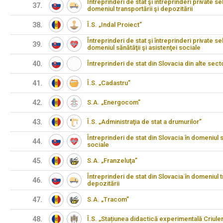
Întreprinderi de stat şi întreprinderi private se
37.
domeniul transportării şi depozitării
38.
Î.S. „Indal Proiect”
Întreprinderi de stat şi întreprinderi private se
39.
domeniul sănătăţii şi asistenţei sociale
40.
Întreprinderi de stat din Slovacia din alte s
41.
Î.S. „Cadastru”
42.
S.A. „Energocom”
43.
Î.S. „Administraţia de stat a drumurilor”
Întreprinderi de stat din Slovacia în domeniul să
44.
sociale
45.
S.A. „Franzeluţa”
Întreprinderi de stat din Slovacia în domeniul t
46.
depozitării
47.
S.A. „Tracom”
48.
Î.S. „Stațiunea didactică experimentală Criulen