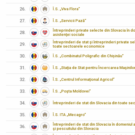
26.
Î.S. „Viva Flora”
27.
Î.S. „Servicii Pază”
Întreprinderi private selecte din Slovacia în do
28.
asistenţei sociale
Întreprinderi de stat şi întreprinderi private s
29.
toate sectoarele economice
30.
Î.S. „Combinatul Poligrafic din Chișinău”
31.
Î.S. „Staţia de Stat pentru Încercarea Maşinilo
32.
Î.S. „Centrul Informaţional Agricol”
33.
Î.S. „Poşta Moldovei”
34.
Întreprinderi de stat din Slovacia din toate 
35.
Î.S. ITA „Mecagro”
Întreprinderi de stat din Slovacia în domeniul agr
36.
şi pescuitului din Slovacia