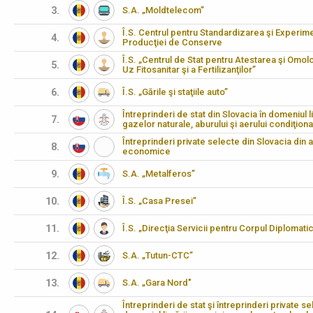
3.
S.A. „Moldtelecom”
Î.S. Centrul pentru Standardizarea şi Experimen
4.
Producţiei de Conserve
Î.S. „Centrul de Stat pentru Atestarea şi Omo
5.
Uz Fitosanitar şi a Fertilizanţilor”
6.
Î.S. „Gările şi staţiile auto”
Întreprinderi de stat din Slovacia în domeniul li
7.
gazelor naturale, aburului şi aerului condiţiona
Întreprinderi private selecte din Slovacia din 
8.
economice
9.
S.A. „Metalferos”
10.
Î.S. „Casa Presei”
11.
Î.S. „Direcţia Servicii pentru Corpul Diplomati
12.
S.A. „Tutun-CTC”
13.
S.A. „Gara Nord"
Întreprinderi de stat şi întreprinderi private se