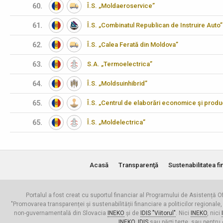
60.
Î.S. „Moldaeroservice”
61.
Î.S. „Combinatul Republican de Instruire Auto”
62.
Î.S. „Calea Ferată din Moldova”
63.
S.A. „Termoelectrica”
64.
Î.S. „Moldsuinhibrid”
65.
Î.S. „Centrul de elaborări economice şi produ
65.
Î.S. „Moldelectrica”
Acasă
Transparenţă
Sustenabilitatea fi
Portalul a fost creat cu suportul financiar al Programului de Asistență Of
"Promovarea transparenței și sustenabilității financiare a politicilor regionale,
non-guvernamentală din Slovacia
INEKO
și de
IDIS "Viitorul"
. Nici
INEKO
, nici
INEKO
,
IDIS
sau părți terțe, sau pentru 