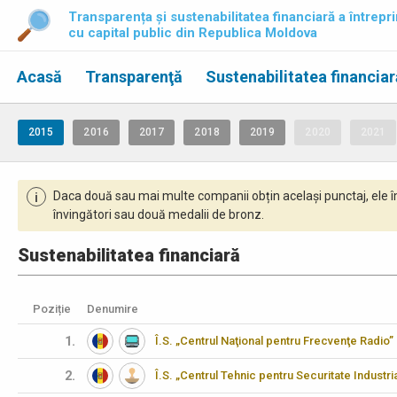
Transparența și sustenabilitatea financiară a întrepri
cu capital public din Republica Moldova
Acasă
Transparenţă
Sustenabilitatea financiar
2015
2016
2017
2018
2019
2020
2021
Daca două sau mai multe companii obțin același punctaj, ele î
i
învingători sau două medalii de bronz.
Sustenabilitatea financiară
Poziție
Denumire
1.
Î.S. „Centrul Naţional pentru Frecvenţe Radio”
2.
Î.S. „Centrul Tehnic pentru Securitate Industria