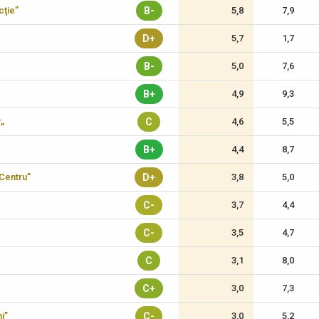
cţie”
B-
5,8
7,9
D+
5,7
1,7
B-
5,0
7,6
B+
4,9
9,3
r„
C
4,6
5,5
B+
4,4
8,7
-Centru”
D+
3,8
5,0
C-
3,7
4,4
C-
3,5
4,7
C
3,1
8,0
C+
3,0
7,3
i”
C-
3,0
5,2