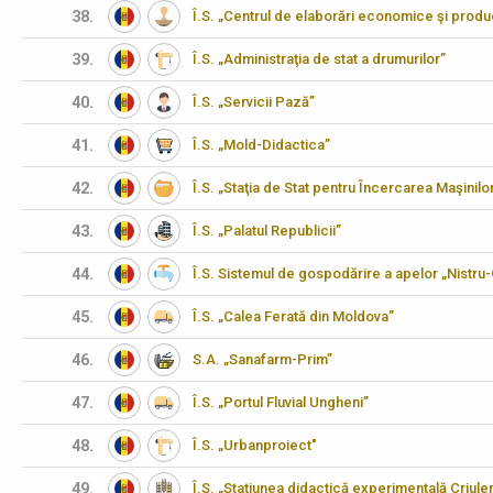
38.
Î.S. „Centrul de elaborări economice şi produ
39.
Î.S. „Administraţia de stat a drumurilor”
40.
Î.S. „Servicii Pază”
41.
Î.S. „Mold-Didactica”
42.
Î.S. „Staţia de Stat pentru Încercarea Maşinilo
43.
Î.S. „Palatul Republicii”
44.
Î.S. Sistemul de gospodărire a apelor „Nistru
45.
Î.S. „Calea Ferată din Moldova”
46.
S.A. „Sanafarm-Prim”
47.
Î.S. „Portul Fluvial Ungheni”
48.
Î.S. „Urbanproiect"
49.
Î.S. „Stațiunea didactică experimentală Criulen