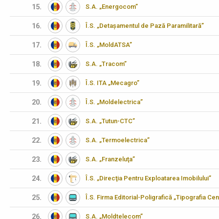
15.
S.A. „Energocom”
16.
Î.S. „Detașamentul de Pază Paramilitară”
17.
Î.S. „MoldATSA”
18.
S.A. „Tracom”
19.
Î.S. ITA „Mecagro”
20.
Î.S. „Moldelectrica”
21.
S.A. „Tutun-CTC”
22.
S.A. „Termoelectrica”
23.
S.A. „Franzeluţa”
24.
Î.S. „Direcţia Pentru Exploatarea Imobilului”
25.
Î.S. Firma Editorial-Poligrafică „Tipografia Cen
26.
S.A. „Moldtelecom”