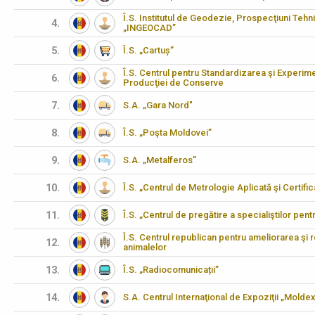
Î.S. Institutul de Geodezie, Prospecţiuni Tehn
4.
„INGEOCAD”
5.
Î.S. „Cartuș”
Î.S. Centrul pentru Standardizarea şi Experimen
6.
Producţiei de Conserve
7.
S.A. „Gara Nord"
8.
Î.S. „Poşta Moldovei”
9.
S.A. „Metalferos”
10.
Î.S. „Centrul de Metrologie Aplicată şi Certifi
11.
Î.S. „Centrul de pregătire a specialiştilor pen
Î.S. Centrul republican pentru ameliorarea şi 
12.
animalelor
13.
Î.S. „Radiocomunicații”
14.
S.A. Centrul Internaţional de Expoziţii „Molde