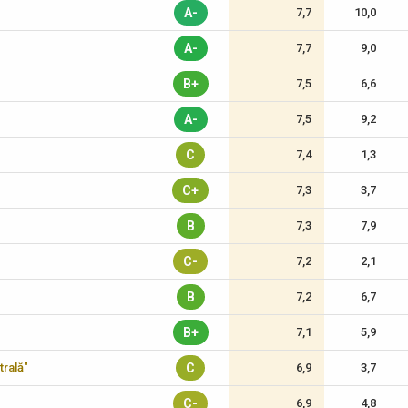
A-
7,7
10,0
A-
7,7
9,0
B+
7,5
6,6
A-
7,5
9,2
C
7,4
1,3
C+
7,3
3,7
B
7,3
7,9
C-
7,2
2,1
B
7,2
6,7
B+
7,1
5,9
trală"
C
6,9
3,7
C-
6,9
4,8