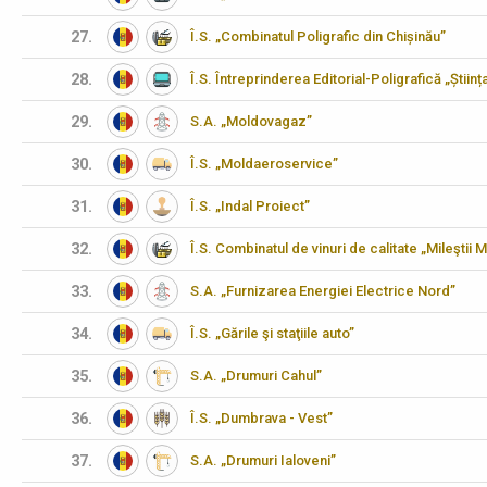
27.
Î.S. „Combinatul Poligrafic din Chișinău”
28.
Î.S. Întreprinderea Editorial-Poligrafică „Științ
29.
S.A. „Moldovagaz”
30.
Î.S. „Moldaeroservice”
31.
Î.S. „Indal Proiect”
32.
Î.S. Combinatul de vinuri de calitate „Mileştii M
33.
S.A. „Furnizarea Energiei Electrice Nord”
34.
Î.S. „Gările şi staţiile auto”
35.
S.A. „Drumuri Cahul”
36.
Î.S. „Dumbrava - Vest”
37.
S.A. „Drumuri Ialoveni”