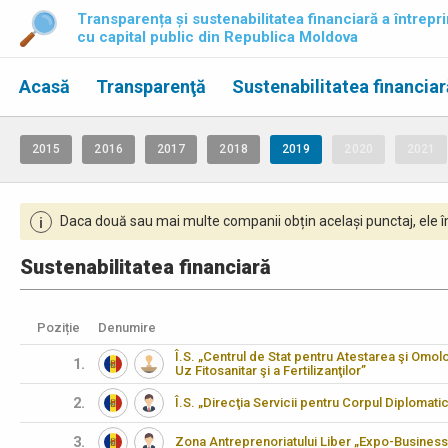
Transparența și sustenabilitatea financiară a întrepri
cu capital public din Republica Moldova
Acasă
Transparenţă
Sustenabilitatea financiar
2015
2016
2017
2018
2019
2020
2021
Daca două sau mai multe companii obțin același punctaj, ele îm
i
Sustenabilitatea financiară
Poziție
Denumire
Î.S. „Centrul de Stat pentru Atestarea şi Omo
1.
Uz Fitosanitar şi a Fertilizanţilor”
2.
Î.S. „Direcţia Servicii pentru Corpul Diplomati
3.
Zona Antreprenoriatului Liber „Expo-Business