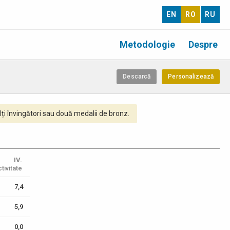
EN
RO
RU
Metodologie
Despre
Descarcă
Personalizează
ți învingători sau două medalii de bronz.
IV.
tivitate
7,4
5,9
0,0