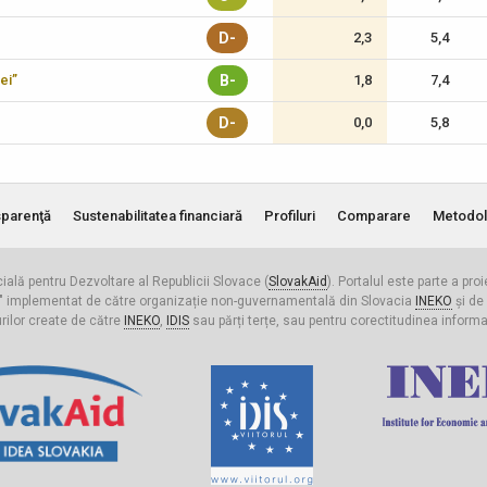
D-
2,3
5,4
ei”
B-
1,8
7,4
D-
0,0
5,8
parenţă
Sustenabilitatea financiară
Profiluri
Comparare
Metodol
cială pentru Dezvoltare al Republicii Slovace (
SlovakAid
). Portalul este parte a pro
ldova" implementat de către organizație non-guvernamentală din Slovacia
INEKO
și de
urilor create de către
INEKO
,
IDIS
sau părți terțe, sau pentru corectitudinea informați