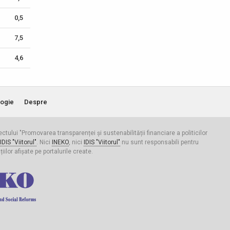
0,5
7,5
4,6
ogie
Despre
iectului "Promovarea transparenței și sustenabilității financiare a politicilor
IDIS "Viitorul"
. Nici
INEKO
, nici
IDIS "Viitorul"
nu sunt responsabili pentru
ilor afișate pe portalurile create.