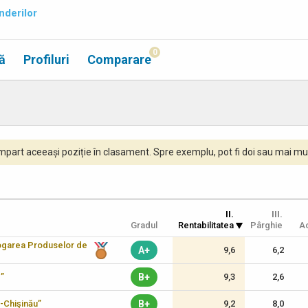
nderilor
0
ă
Profiluri
Comparare
part aceeași poziție în clasament. Spre exemplu, pot fi doi sau mai mul
II.
III.
Gradul
Rentabilitatea
Pârghie
Ac
logarea Produselor de
A+
9,6
6,2
c”
B+
9,3
2,6
-Chişinău”
B+
9,2
8,0