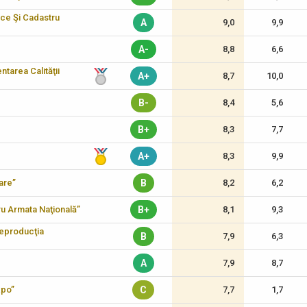
ice Şi Cadastru
A
9,0
9,9
A-
8,8
6,6
tarea Calităţii
A+
8,7
10,0
B-
8,4
5,6
B+
8,3
7,7
A+
8,3
9,9
care”
B
8,2
6,2
tru Armata Naţională”
B+
8,1
9,3
reproducţia
B
7,9
6,3
A
7,9
8,7
xpo”
C
7,7
1,7