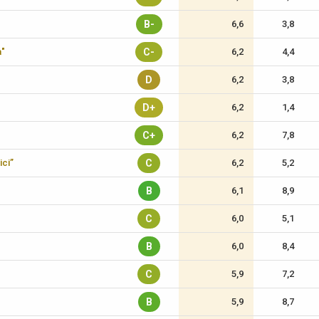
B-
6,6
3,8
a"
C-
6,2
4,4
D
6,2
3,8
D+
6,2
1,4
C+
6,2
7,8
ici”
C
6,2
5,2
B
6,1
8,9
C
6,0
5,1
B
6,0
8,4
C
5,9
7,2
B
5,9
8,7