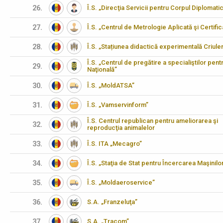
26.
Î.S. „Direcţia Servicii pentru Corpul Diplomati
27.
Î.S. „Centrul de Metrologie Aplicată şi Certifi
28.
Î.S. „Stațiunea didactică experimentală Criulen
Î.S. „Centrul de pregătire a specialiştilor pen
29.
Naţională”
30.
Î.S. „MoldATSA”
31.
Î.S. „Vamservinform”
Î.S. Centrul republican pentru ameliorarea şi
32.
reproducţia animalelor
33.
Î.S. ITA „Mecagro”
34.
Î.S. „Staţia de Stat pentru Încercarea Maşinilo
35.
Î.S. „Moldaeroservice”
36.
S.A. „Franzeluţa”
37.
S.A. „Tracom”