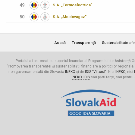
49.
S.A. „Termoelectrica”
50.
S.A. „Moldovagaz”
Acasă
Transparenţă
Sustenabilitatea fi
Portalul a fost creat cu suportul financiar al Programului de Asistență Of
"Promovarea transparenței și sustenabilității financiare a politicilor regionale,
non-guvernamentală din Slovacia
INEKO
și de
IDIS "Viitorul"
. Nici
INEKO
, nici
INEKO
,
IDIS
sau părți terțe, sau pentru 