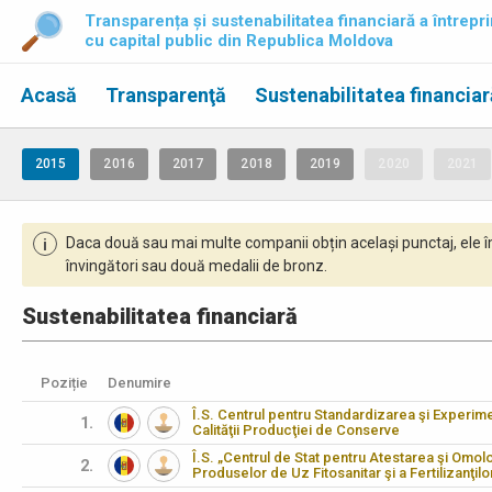
Transparența și sustenabilitatea financiară a întrepri
cu capital public din Republica Moldova
Acasă
Transparenţă
Sustenabilitatea financiar
2015
2016
2017
2018
2019
2020
2021
Daca două sau mai multe companii obțin același punctaj, ele î
i
învingători sau două medalii de bronz.
Sustenabilitatea financiară
Poziție
Denumire
Î.S. Centrul pentru Standardizarea şi Experim
1.
Calităţii Producţiei de Conserve
Î.S. „Centrul de Stat pentru Atestarea şi Omo
2.
Produselor de Uz Fitosanitar şi a Fertilizanţilo