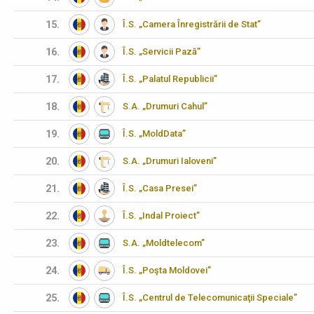
15.
Î.S. „Camera Înregistrării de Stat”
16.
Î.S. „Servicii Pază”
17.
Î.S. „Palatul Republicii”
18.
S.A. „Drumuri Cahul”
19.
Î.S. „MoldData”
20.
S.A. „Drumuri Ialoveni”
21.
Î.S. „Casa Presei”
22.
Î.S. „Indal Proiect”
23.
S.A. „Moldtelecom”
24.
Î.S. „Poşta Moldovei”
25.
Î.S. „Centrul de Telecomunicaţii Speciale”