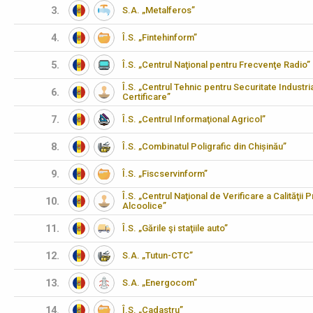
3.
S.A. „Metalferos”
4.
Î.S. „Fintehinform”
5.
Î.S. „Centrul Naţional pentru Frecvenţe Radio”
Î.S. „Centrul Tehnic pentru Securitate Industria
6.
Certificare”
7.
Î.S. „Centrul Informaţional Agricol”
8.
Î.S. „Combinatul Poligrafic din Chișinău”
9.
Î.S. „Fiscservinform”
Î.S. „Centrul Naţional de Verificare a Calităţii 
10.
Alcoolice”
11.
Î.S. „Gările şi staţiile auto”
12.
S.A. „Tutun-CTC”
13.
S.A. „Energocom”
14.
Î.S. „Cadastru”