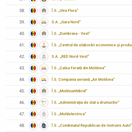
38.
Î.S. „Viva Flora”
39.
S.A. „Gara Nord"
40.
Î.S. „Dumbrava - Vest”
41.
Î.S. „Centrul de elaborări economice şi produ
42.
S.A. „RED Nord-Vest”
43.
Î.S. „Calea Ferată din Moldova”
44.
Î.S. Compania aeriană „Air Moldova"
45.
Î.S. „Moldsuinhibrid”
46.
Î.S. „Administraţia de stat a drumurilor”
47.
Î.S. „Moldelectrica”
48.
Î.S. „Combinatul Republican de Instruire Auto”