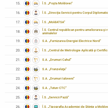
15.
Î.S. „Poşta Moldovei”
16.
Î.S. „Direcţia Servicii pentru Corpul Diplomati
17.
Î.S. „MoldATSA”
Î.S. Centrul republican pentru ameliorarea şi 
18.
animalelor
19.
S.A. „Furnizarea Energiei Electrice Nord”
20.
Î.S. „Centrul de Metrologie Aplicată şi Certifi
21.
S.A. „Drumuri Cahul”
22.
S.A. „Franzeluţa”
23.
S.A. „Drumuri Ialoveni”
24.
S.A. „Tutun-CTC”
25.
Î.S. „Servicii Pază”
26.
Î.S. „Tipografia Academiei de Ştiinţe a Moldov