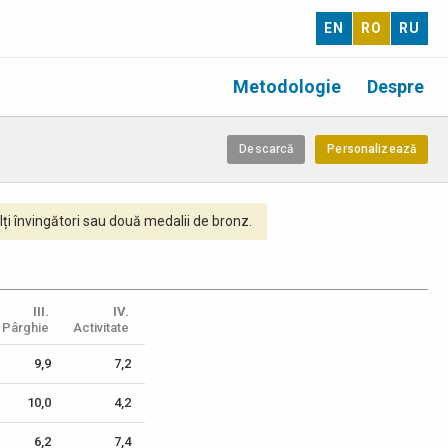
EN
RO
RU
Metodologie
Despre
Descarcă
Personalizează
ți învingători sau două medalii de bronz.
III.
IV.
Pârghie
Activitate
9,9
7,2
10,0
4,2
6,2
7,4