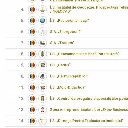
Uz Fitosanitar şi a Fertilizanţilor”
Î.S. Institutul de Geodezie, Prospecţiuni Tehn
4.
„INGEOCAD”
5.
Î.S. „Radiocomunicații”
6.
S.A. „Energocom”
7.
S.A. „Tracom”
8.
Î.S. „Detașamentul de Pază Paramilitară”
9.
Î.S. „Cartuș”
10.
Î.S. „Palatul Republicii”
11.
Î.S. „Mold-Didactica”
12.
Î.S. „Centrul de pregătire a specialiştilor pen
13.
Zona Antreprenoriatului Liber „Expo-Business
14.
Î.S. „Direcţia Pentru Exploatarea Imobilului”