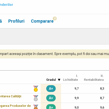
nderilor
0
ă
Profiluri
Comparare
part aceeași poziție în clasament. Spre exemplu, pot fi doi sau mai mul
I.
II.
Gradul
Lichiditate
Rentabilitatea
A+
9,7
8,3
tarea Calităţii
A+
9,9
8,7
logarea Produselor de
A+
9,0
9,6