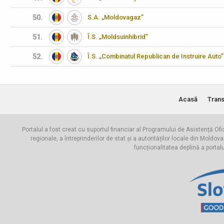
50.
S.A. „Moldovagaz”
51.
Î.S. „Moldsuinhibrid”
52.
Î.S. „Combinatul Republican de Instruire Auto”
Acasă
Trans
Portalul a fost creat cu suportul financiar al Programului de Asistență Ofi
regionale, a întreprinderilor de stat și a autorităților locale din Mo
funcționalitatea deplină a portal