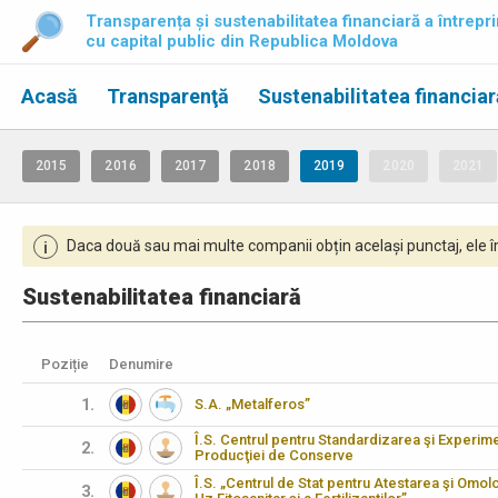
Transparența și sustenabilitatea financiară a întrepri
cu capital public din Republica Moldova
Acasă
Transparenţă
Sustenabilitatea financiar
2015
2016
2017
2018
2019
2020
2021
Daca două sau mai multe companii obțin același punctaj, ele îm
i
Sustenabilitatea financiară
Poziție
Denumire
1.
S.A. „Metalferos”
Î.S. Centrul pentru Standardizarea şi Experimen
2.
Producţiei de Conserve
Î.S. „Centrul de Stat pentru Atestarea şi Omo
3.