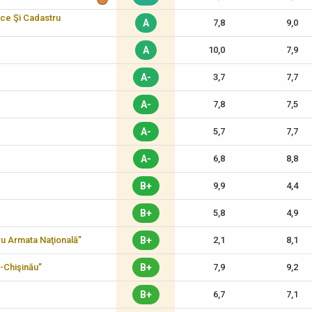
ice Şi Cadastru
A
7,8
9,0
A
10,0
7,9
A-
3,7
7,7
A-
7,8
7,5
A-
5,7
7,7
A-
6,8
8,8
B+
9,9
4,4
B+
5,8
4,9
tru Armata Naţională”
B+
2,1
8,1
-Chişinău”
B+
7,9
9,2
B+
6,7
7,1