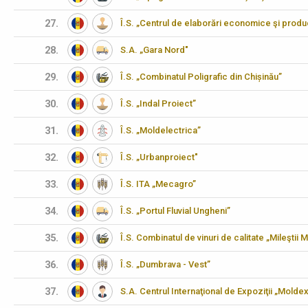
27.
Î.S. „Centrul de elaborări economice şi produ
28.
S.A. „Gara Nord"
29.
Î.S. „Combinatul Poligrafic din Chișinău”
30.
Î.S. „Indal Proiect”
31.
Î.S. „Moldelectrica”
32.
Î.S. „Urbanproiect"
33.
Î.S. ITA „Mecagro”
34.
Î.S. „Portul Fluvial Ungheni”
35.
Î.S. Combinatul de vinuri de calitate „Mileştii M
36.
Î.S. „Dumbrava - Vest”
37.
S.A. Centrul Internaţional de Expoziţii „Molde