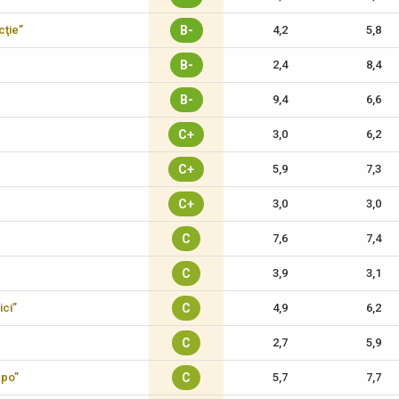
cţie”
B-
4,2
5,8
B-
2,4
8,4
B-
9,4
6,6
C+
3,0
6,2
C+
5,9
7,3
C+
3,0
3,0
C
7,6
7,4
C
3,9
3,1
ici”
C
4,9
6,2
C
2,7
5,9
xpo”
C
5,7
7,7