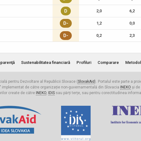
D
2,0
6,2
D-
1,2
0,0
D-
0,2
2,3
parenţă
Sustenabilitatea financiară
Profiluri
Comparare
Metodol
cială pentru Dezvoltare al Republicii Slovace (
SlovakAid
). Portalul este parte a pro
ldova" implementat de către organizație non-guvernamentală din Slovacia
INEKO
și de
urilor create de către
INEKO
,
IDIS
sau părți terțe, sau pentru corectitudinea informați