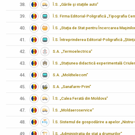
38.
Î.S. „Gările şi staţiile auto”
39.
Î.S. Firma Editorial-Poligrafică „Tipografia Cen
40.
Î.S. „Staţia de Stat pentru Încercarea Maşinilo
41.
Î.S. Întreprinderea Editorial-Poligrafică „Științ
42.
S.A. „Termoelectrica”
43.
Î.S. „Stațiunea didactică experimentală Criulen
44.
S.A. „Moldtelecom”
45.
S.A. „Sanafarm-Prim”
46.
Î.S. „Calea Ferată din Moldova”
47.
Î.S. „Moldaeroservice”
48.
Î.S. Sistemul de gospodărire a apelor „Nistru
49.
Î.S. „Administraţia de stat a drumurilor”