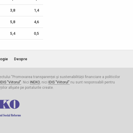
3,8
1,4
5,8
4,6
5,4
0,5
ogie
Despre
iectului "Promovarea transparenței și sustenabilității financiare a politicilor
IDIS "Viitorul"
. Nici
INEKO
, nici
IDIS "Viitorul"
nu sunt responsabili pentru
ilor afișate pe portalurile create.