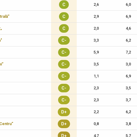
C
2,6
6,0
trală"
C
2,9
6,9
r„
C
2,0
4,6
a"
C-
3,3
6,2
C-
5,9
7,2
i”
C-
3,5
3,0
C-
1,1
6,9
C-
2,3
3,5
C-
2,3
3,7
D+
2,2
6,2
-Centru”
D+
0,8
3,8
D+
4,7
5,7