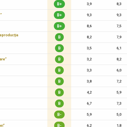
B+
3,9
8,3
c”
B+
9,3
9,3
B+
8,6
7,5
reproducţia
B
8,2
7,9
B
3,5
6,1
care”
B
3,2
8,2
B
3,3
6,0
B
3,8
7,2
B
4,2
5,9
B
6,7
7,3
B-
5,9
5,0
ei”
B-
6,2
1,8