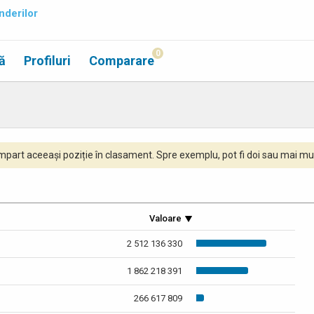
nderilor
0
ă
Profiluri
Comparare
part aceeași poziție în clasament. Spre exemplu, pot fi doi sau mai mul
Valoare
2 512 136 330
1 862 218 391
266 617 809