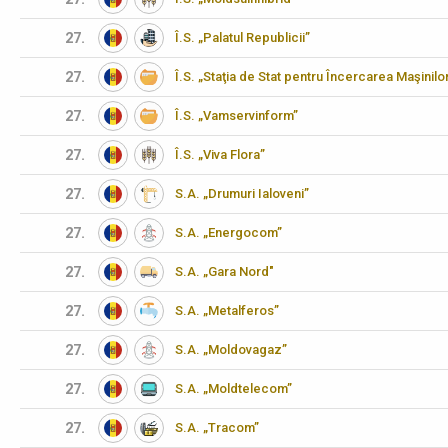
27.
Î.S. „Palatul Republicii”
27.
Î.S. „Staţia de Stat pentru Încercarea Maşinilo
27.
Î.S. „Vamservinform”
27.
Î.S. „Viva Flora”
27.
S.A. „Drumuri Ialoveni”
27.
S.A. „Energocom”
27.
S.A. „Gara Nord"
27.
S.A. „Metalferos”
27.
S.A. „Moldovagaz”
27.
S.A. „Moldtelecom”
27.
S.A. „Tracom”