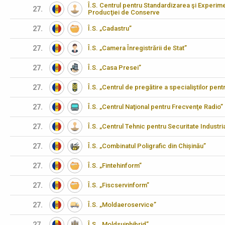
Î.S. Centrul pentru Standardizarea şi Experimen
27.
Producţiei de Conserve
27.
Î.S. „Cadastru”
27.
Î.S. „Camera Înregistrării de Stat”
27.
Î.S. „Casa Presei”
27.
Î.S. „Centrul de pregătire a specialiştilor pen
27.
Î.S. „Centrul Naţional pentru Frecvenţe Radio”
27.
Î.S. „Centrul Tehnic pentru Securitate Industria
27.
Î.S. „Combinatul Poligrafic din Chișinău”
27.
Î.S. „Fintehinform”
27.
Î.S. „Fiscservinform”
27.
Î.S. „Moldaeroservice”
27.
Î.S. „Moldsuinhibrid”