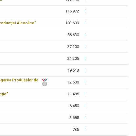
116 972
 Producţiei Alcoolice”
103 699
86 630
37 200
21 205
19 613
logarea Produselor de
12 500
cţie”
11 485
6 450
3 685
735