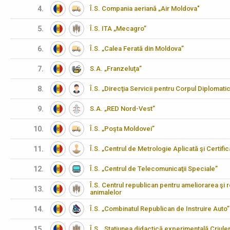
4.
Î.S. Compania aeriană „Air Moldova"
5.
Î.S. ITA „Mecagro”
6.
Î.S. „Calea Ferată din Moldova”
7.
S.A. „Franzeluţa”
8.
Î.S. „Direcţia Servicii pentru Corpul Diplomati
9.
S.A. „RED Nord-Vest”
10.
Î.S. „Poşta Moldovei”
11.
Î.S. „Centrul de Metrologie Aplicată şi Certifi
12.
Î.S. „Centrul de Telecomunicaţii Speciale”
Î.S. Centrul republican pentru ameliorarea şi 
13.
animalelor
14.
Î.S. „Combinatul Republican de Instruire Auto”
15.
Î.S. „Stațiunea didactică experimentală Criulen