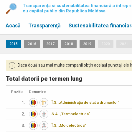
Transparența și sustenabilitatea financiară a întrepri
cu capital public din Republica Moldova
Acasă
Transparenţă
Sustenabilitatea financiar
2015
2016
2017
2018
2019
2020
2021
Daca două sau mai multe companii obțin același punctaj, ele îm
i
Total datorii pe termen lung
Poziție
Denumire
1.
Î.S. „Administraţia de stat a drumurilor”
2.
S.A. „Termoelectrica”
3.
Î.S. „Moldelectrica”