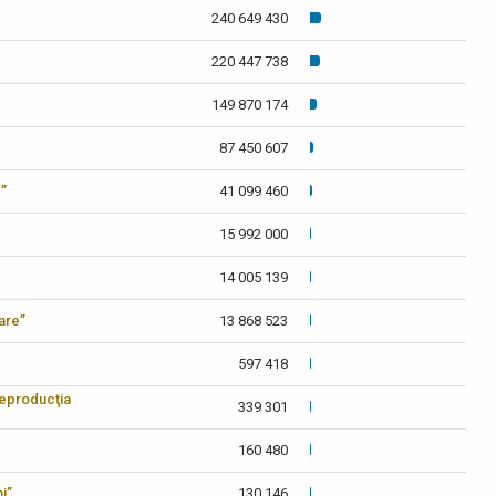
240 649 430
220 447 738
149 870 174
87 450 607
c”
41 099 460
15 992 000
14 005 139
care”
13 868 523
597 418
reproducţia
339 301
160 480
i”
130 146