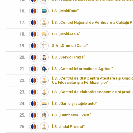
16.
Î.S. „MoldData”
17.
Î.S. „Centrul Naţional de Verificare a Calităţii
18.
Î.S. „MoldATSA”
19.
S.A. „Drumuri Cahul”
20.
Î.S. „Servicii Pază”
21.
Î.S. „Centrul Informaţional Agricol”
Î.S. „Centrul de Stat pentru Atestarea şi Omo
22.
Uz Fitosanitar şi a Fertilizanţilor”
23.
Î.S. „Centrul de elaborări economice şi produ
24.
Î.S. „Gările şi staţiile auto”
25.
Î.S. „Dumbrava - Vest”
26.
Î.S. „Indal Proiect”