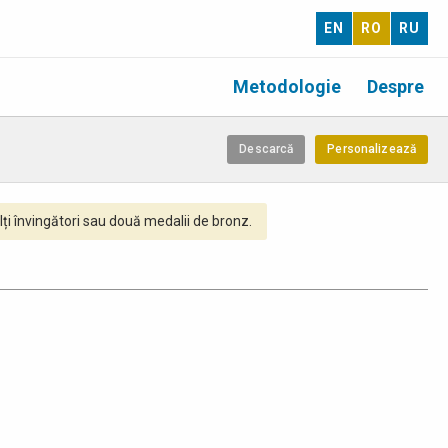
EN
RO
RU
Metodologie
Despre
Descarcă
Personalizează
ți învingători sau două medalii de bronz.