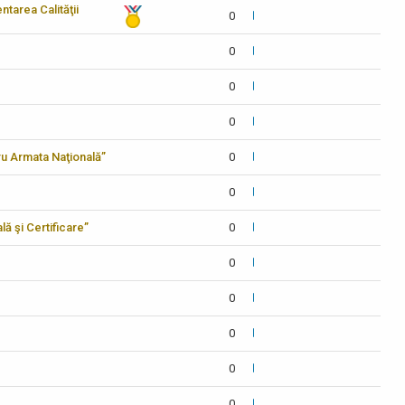
tarea Calităţii
0
0
0
0
tru Armata Naţională”
0
0
lă şi Certificare”
0
0
0
0
0
0