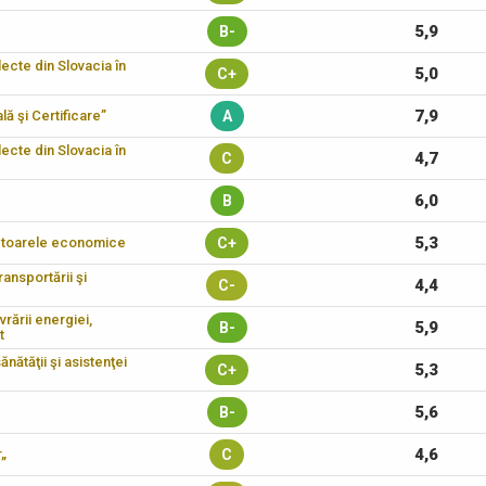
5,9
B-
lecte din Slovacia în
5,0
C+
7,9
lă şi Certificare”
A
lecte din Slovacia în
4,7
C
6,0
B
5,3
sectoarele economice
C+
ransportării şi
4,4
C-
vrării energiei,
5,9
B-
t
nătăţii şi asistenţei
5,3
C+
5,6
B-
4,6
r„
C