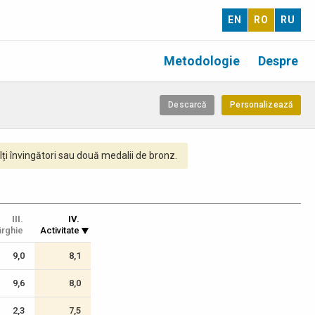
EN
RO
RU
Metodologie
Despre
Descarcă
Personalizează
ți învingători sau două medalii de bronz.
III.
IV.
rghie
Activitate
9,0
8,1
9,6
8,0
2,3
7,5