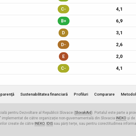
4,1
C-
6,9
B+
3,1
D
2,6
D-
2,0
E
4,1
C-
parenţă
Sustenabilitatea financiară
Profiluri
Comparare
Metodol
cială pentru Dezvoltare al Republicii Slovace (
SlovakAid
). Portalul este parte a pro
ldova" implementat de către organizație non-guvernamentală din Slovacia
INEKO
și de
urilor create de către
INEKO
,
IDIS
sau părți terțe, sau pentru corectitudinea informați