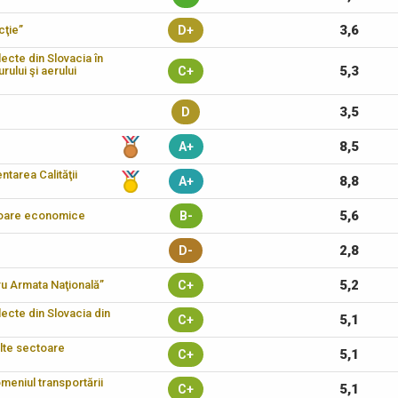
3,6
cţie”
D+
lecte din Slovacia în
5,3
rului şi aerului
C+
3,5
D
8,5
A+
tarea Calităţii
8,8
A+
5,6
ectoare economice
B-
2,8
D-
5,2
tru Armata Naţională”
C+
electe din Slovacia din
5,1
C+
alte sectoare
5,1
C+
omeniul transportării
5,1
C+