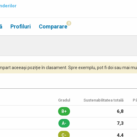
nderilor
0
ă
Profiluri
Comparare
part aceeași poziție în clasament. Spre exemplu, pot fi doi sau mai mul
Gradul
Sustenabilitatea totală
Pâ
6,8
B+
7,3
A-
4,4
C-