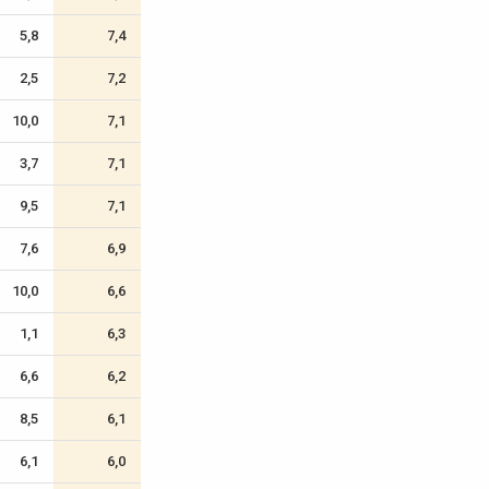
5,8
7,4
2,5
7,2
10,0
7,1
3,7
7,1
9,5
7,1
7,6
6,9
10,0
6,6
1,1
6,3
6,6
6,2
8,5
6,1
6,1
6,0