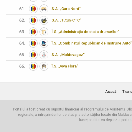
61.
S.A. „Gara Nord"
62.
S.A. „Tutun-CTC”
63.
Î.S. „Administraţia de stat a drumurilor”
64.
Î.S. „Combinatul Republican de Instruire Auto”
65.
S.A. „Moldovagaz”
66.
Î.S. „Viva Flora”
Acasă
Trans
Portalul a fost creat cu suportul financiar al Programului de Asistență Ofi
regionale, a întreprinderilor de stat și a autorităților locale din Mo
funcționalitatea deplină a portal