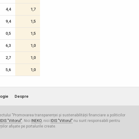
4,4
1,7
9,4
1,5
0,5
1,5
6,3
1,0
2,7
1,0
5,6
1,0
ogie
Despre
iectului "Promovarea transparenței și sustenabilității financiare a politicilor
IDIS "Viitorul"
. Nici
INEKO
, nici
IDIS "Viitorul"
nu sunt responsabili pentru
ilor afișate pe portalurile create.