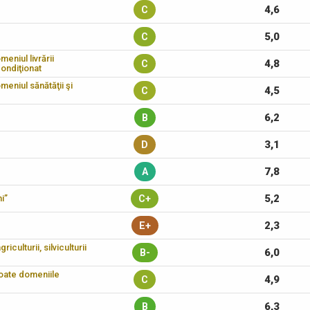
4,6
C
5,0
C
eniul livrării
4,8
C
condiţionat
meniul sănătăţii şi
4,5
C
6,2
B
3,1
D
7,8
A
5,2
i”
C+
2,3
E+
iculturii, silviculturii
6,0
B-
toate domeniile
4,9
C
6,3
B