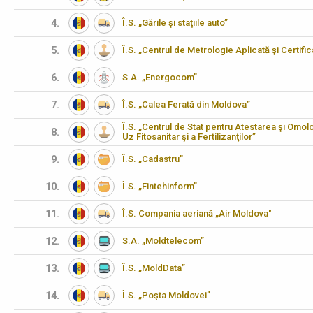
4.
Î.S. „Gările şi staţiile auto”
5.
Î.S. „Centrul de Metrologie Aplicată şi Certifi
6.
S.A. „Energocom”
7.
Î.S. „Calea Ferată din Moldova”
Î.S. „Centrul de Stat pentru Atestarea şi Omo
8.
Uz Fitosanitar şi a Fertilizanţilor”
9.
Î.S. „Cadastru”
10.
Î.S. „Fintehinform”
11.
Î.S. Compania aeriană „Air Moldova"
12.
S.A. „Moldtelecom”
13.
Î.S. „MoldData”
14.
Î.S. „Poşta Moldovei”