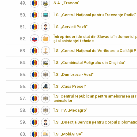
49.
S.A. „Tracom”
50.
Î.S. „Centrul Naţional pentru Frecvenţe Radio”
51.
Î.S. „Servicii Pază”
Întreprinderi de stat din Slovacia în domeniul pr
52.
şi al asistenţei tehnice
53.
Î.S. „Centrul Naţional de Verificare a Calităţii
54.
Î.S. „Combinatul Poligrafic din Chișinău”
55.
Î.S. „Dumbrava - Vest”
56.
Î.S. „Casa Presei”
Î.S. Centrul republican pentru ameliorarea şi 
57.
animalelor
58.
Î.S. ITA „Mecagro”
59.
Î.S. „Direcţia Servicii pentru Corpul Diplomati
60.
Î.S. „MoldATSA”