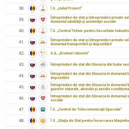
38.
Î.S. „Indal Proiect”
Întreprinderi de stat şi întreprinderi private se
39.
domeniul sănătăţii şi asistenţei sociale
40.
Î.S. „Centrul Tehnic pentru Securitate Industria
Întreprinderi de stat şi întreprinderi private se
41.
domeniul transportării şi depozitării
42.
S.A. „Drumuri Ialoveni”
43.
Întreprinderi de stat din Slovacia din toate 
Întreprinderi de stat din Slovacia în domeniul t
44.
depozitării
Întreprinderi de stat din Slovacia în domeniul li
45.
gazelor naturale, aburului şi aerului condiţiona
Întreprinderi de stat din Slovacia în domeniul să
46.
sociale
47.
Î.S. „Centrul de Telecomunicaţii Speciale”
48.
Î.S. „Staţia de Stat pentru Încercarea Maşinilo