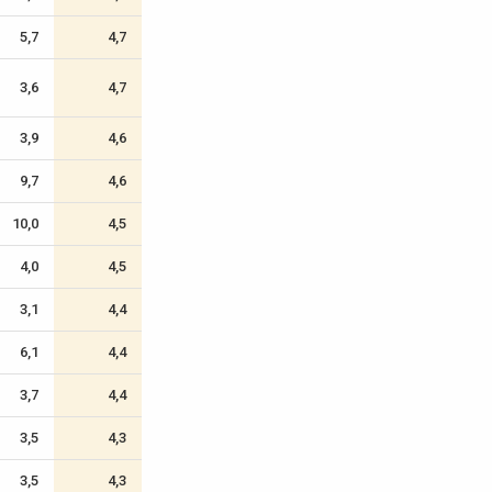
5,7
4,7
3,6
4,7
3,9
4,6
9,7
4,6
10,0
4,5
4,0
4,5
3,1
4,4
6,1
4,4
3,7
4,4
3,5
4,3
3,5
4,3