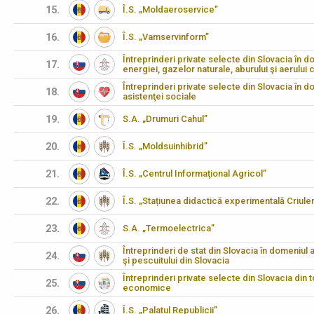
15.
Î.S. „Moldaeroservice”
16.
Î.S. „Vamservinform”
Întreprinderi private selecte din Slovacia în dom
17.
energiei, gazelor naturale, aburului şi aerului 
Întreprinderi private selecte din Slovacia în do
18.
asistenţei sociale
19.
S.A. „Drumuri Cahul”
20.
Î.S. „Moldsuinhibrid”
21.
Î.S. „Centrul Informaţional Agricol”
22.
Î.S. „Stațiunea didactică experimentală Criulen
23.
S.A. „Termoelectrica”
Întreprinderi de stat din Slovacia în domeniul agr
24.
şi pescuitului din Slovacia
Întreprinderi private selecte din Slovacia din 
25.
economice
26.
Î.S. „Palatul Republicii”