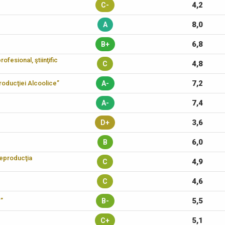
4,2
C-
8,0
A
6,8
B+
ofesional, ştiinţific
4,8
C
7,2
 Producţiei Alcoolice”
A-
7,4
A-
3,6
D+
6,0
B
reproducţia
4,9
C
4,6
C
5,5
c”
B-
5,1
C+