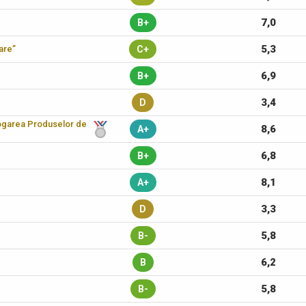
7,0
B+
5,3
care”
C+
6,9
B+
3,4
D
logarea Produselor de
8,6
A+
6,8
B+
8,1
A+
3,3
D
5,8
B-
6,2
B
5,8
B-