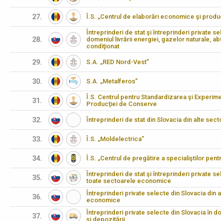
27.
Î.S. „Centrul de elaborări economice şi produ
Întreprinderi de stat şi întreprinderi private se
28.
domeniul livrării energiei, gazelor naturale, abu
condiţionat
29.
S.A. „RED Nord-Vest”
30.
S.A. „Metalferos”
Î.S. Centrul pentru Standardizarea şi Experimen
31.
Producţiei de Conserve
32.
Întreprinderi de stat din Slovacia din alte s
33.
Î.S. „Moldelectrica”
34.
Î.S. „Centrul de pregătire a specialiştilor pen
Întreprinderi de stat şi întreprinderi private s
35.
toate sectoarele economice
Întreprinderi private selecte din Slovacia din 
36.
economice
Întreprinderi private selecte din Slovacia în d
37.
şi depozitării