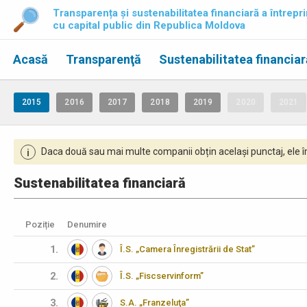
Transparența și sustenabilitatea financiară a întrepri
cu capital public din Republica Moldova
Acasă
Transparenţă
Sustenabilitatea financiar
2015
2016
2017
2018
2019
2020
2021
Daca două sau mai multe companii obțin același punctaj, ele îm
i
Sustenabilitatea financiară
Poziție
Denumire
1.
Î.S. „Camera Înregistrării de Stat”
2.
Î.S. „Fiscservinform”
3.
S.A. „Franzeluţa”