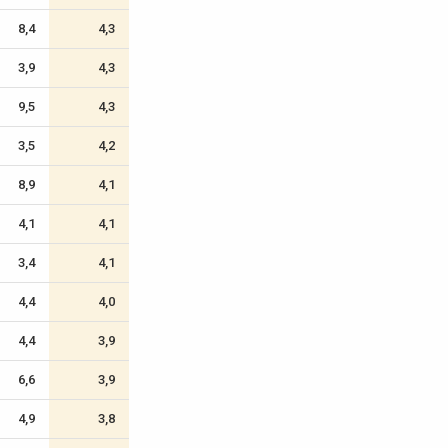
8,4
4,3
3,9
4,3
9,5
4,3
3,5
4,2
8,9
4,1
4,1
4,1
3,4
4,1
4,4
4,0
4,4
3,9
6,6
3,9
4,9
3,8