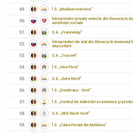
49.
Î.S. „Moldaeroservice”
Întreprinderi private selecte din Slovacia în do
50.
asistenţei sociale
51.
S.A. „Franzeluţa”
Întreprinderi de stat din Slovacia în domeniul t
52.
depozitării
53.
S.A. „Tracom”
54.
Î.S. „Viva Flora”
55.
S.A. „Gara Nord"
56.
Î.S. „Dumbrava - Vest”
57.
Î.S. „Centrul de elaborări economice şi produ
58.
S.A. „RED Nord-Vest”
59.
Î.S. „Calea Ferată din Moldova”