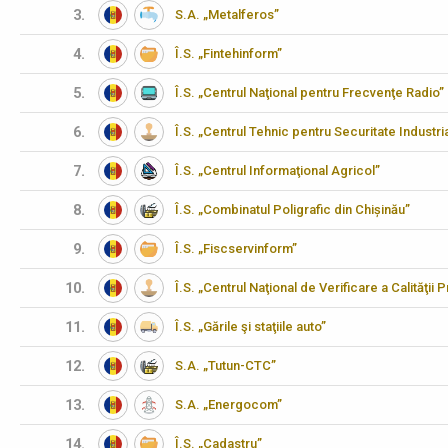
3.
S.A. „Metalferos”
4.
Î.S. „Fintehinform”
5.
Î.S. „Centrul Naţional pentru Frecvenţe Radio”
6.
Î.S. „Centrul Tehnic pentru Securitate Industria
7.
Î.S. „Centrul Informaţional Agricol”
8.
Î.S. „Combinatul Poligrafic din Chișinău”
9.
Î.S. „Fiscservinform”
10.
Î.S. „Centrul Naţional de Verificare a Calităţii
11.
Î.S. „Gările şi staţiile auto”
12.
S.A. „Tutun-CTC”
13.
S.A. „Energocom”
14.
Î.S. „Cadastru”