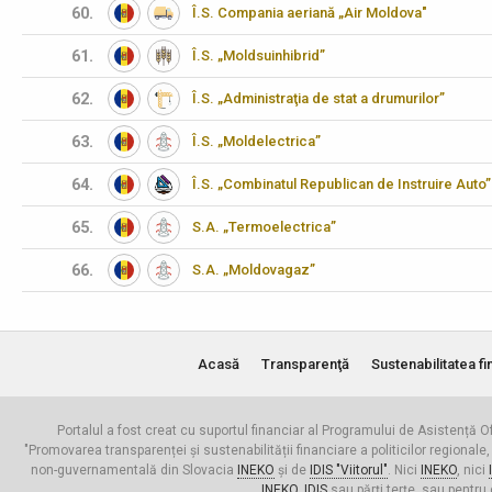
60.
Î.S. Compania aeriană „Air Moldova"
61.
Î.S. „Moldsuinhibrid”
62.
Î.S. „Administraţia de stat a drumurilor”
63.
Î.S. „Moldelectrica”
64.
Î.S. „Combinatul Republican de Instruire Auto”
65.
S.A. „Termoelectrica”
66.
S.A. „Moldovagaz”
Acasă
Transparenţă
Sustenabilitatea fi
Portalul a fost creat cu suportul financiar al Programului de Asistență Of
"Promovarea transparenței și sustenabilității financiare a politicilor regionale,
non-guvernamentală din Slovacia
INEKO
și de
IDIS "Viitorul"
. Nici
INEKO
, nici
INEKO
,
IDIS
sau părți terțe, sau pentru 