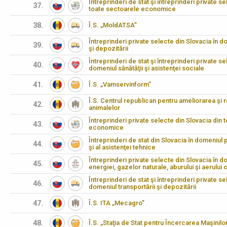
Întreprinderi de stat şi întreprinderi private s
37.
toate sectoarele economice
38.
Î.S. „MoldATSA”
Întreprinderi private selecte din Slovacia în d
39.
şi depozitării
Întreprinderi de stat şi întreprinderi private se
40.
domeniul sănătăţii şi asistenţei sociale
41.
Î.S. „Vamservinform”
Î.S. Centrul republican pentru ameliorarea şi 
42.
animalelor
Întreprinderi private selecte din Slovacia din 
43.
economice
Întreprinderi de stat din Slovacia în domeniul pr
44.
şi al asistenţei tehnice
Întreprinderi private selecte din Slovacia în dom
45.
energiei, gazelor naturale, aburului şi aerului 
Întreprinderi de stat şi întreprinderi private se
46.
domeniul transportării şi depozitării
47.
Î.S. ITA „Mecagro”
48.
Î.S. „Staţia de Stat pentru Încercarea Maşinilo