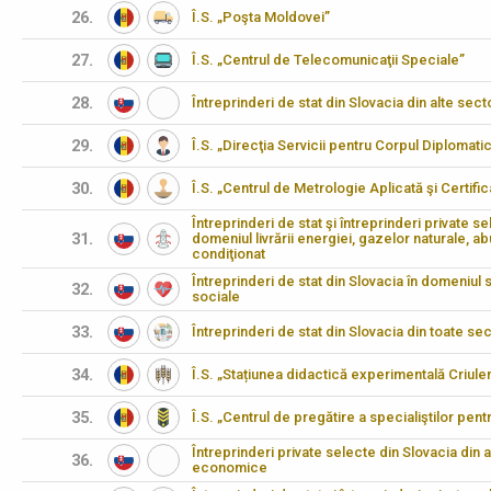
26.
Î.S. „Poşta Moldovei”
27.
Î.S. „Centrul de Telecomunicaţii Speciale”
28.
Întreprinderi de stat din Slovacia din alte s
29.
Î.S. „Direcţia Servicii pentru Corpul Diplomati
30.
Î.S. „Centrul de Metrologie Aplicată şi Certifi
Întreprinderi de stat şi întreprinderi private se
31.
domeniul livrării energiei, gazelor naturale, abu
condiţionat
Întreprinderi de stat din Slovacia în domeniul să
32.
sociale
33.
Întreprinderi de stat din Slovacia din toate 
34.
Î.S. „Stațiunea didactică experimentală Criulen
35.
Î.S. „Centrul de pregătire a specialiştilor pen
Întreprinderi private selecte din Slovacia din 
36.
economice