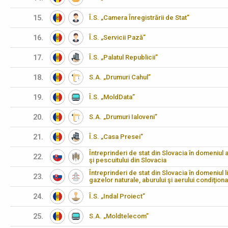
15.
Î.S. „Camera Înregistrării de Stat”
16.
Î.S. „Servicii Pază”
17.
Î.S. „Palatul Republicii”
18.
S.A. „Drumuri Cahul”
19.
Î.S. „MoldData”
20.
S.A. „Drumuri Ialoveni”
21.
Î.S. „Casa Presei”
Întreprinderi de stat din Slovacia în domeniul agr
22.
şi pescuitului din Slovacia
Întreprinderi de stat din Slovacia în domeniul li
23.
gazelor naturale, aburului şi aerului condiţiona
24.
Î.S. „Indal Proiect”
25.
S.A. „Moldtelecom”