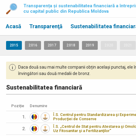
Transparența și sustenabilitatea financiară a întrepri
cu capital public din Republica Moldova
Acasă
Transparenţă
Sustenabilitatea financiar
2015
2016
2017
2018
2019
2020
2021
Daca două sau mai multe companii obțin același punctaj, ele î
i
învingători sau două medalii de bronz.
Sustenabilitatea financiară
Poziție
Denumire
Î.S. Centrul pentru Standardizarea şi Experimen
1.
Producţiei de Conserve
Î.S. „Centrul de Stat pentru Atestarea şi Omo
2.
Uz Fitosanitar şi a Fertilizanţilor”