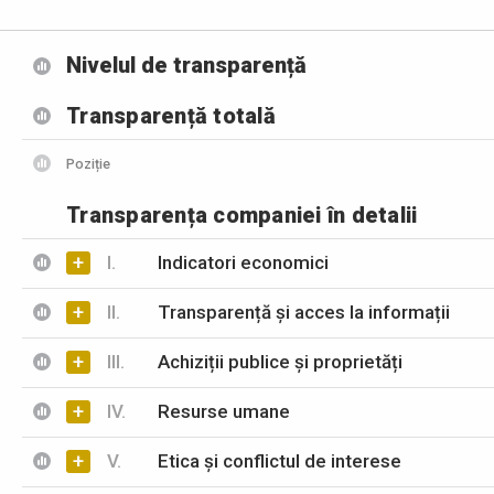
Nivelul de transparență
Transparență totală
Poziție
Transparența companiei în detalii
+
I.
Indicatori economici
+
II.
Transparență și acces la informații
+
III.
Achiziții publice și proprietăți
+
IV.
Resurse umane
+
V.
Etica și conflictul de interese