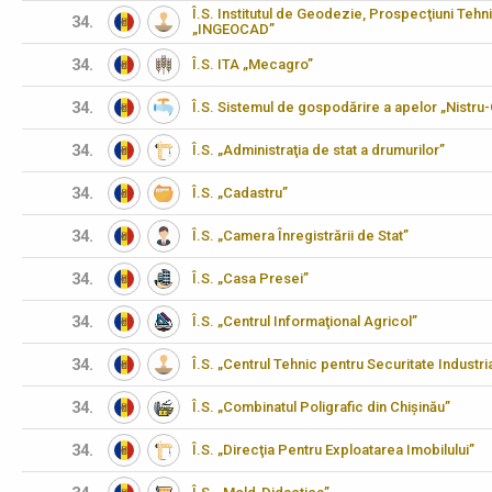
Î.S. Institutul de Geodezie, Prospecţiuni Tehn
34.
„INGEOCAD”
34.
Î.S. ITA „Mecagro”
34.
Î.S. Sistemul de gospodărire a apelor „Nistru
34.
Î.S. „Administraţia de stat a drumurilor”
34.
Î.S. „Cadastru”
34.
Î.S. „Camera Înregistrării de Stat”
34.
Î.S. „Casa Presei”
34.
Î.S. „Centrul Informaţional Agricol”
34.
Î.S. „Centrul Tehnic pentru Securitate Industria
34.
Î.S. „Combinatul Poligrafic din Chișinău”
34.
Î.S. „Direcţia Pentru Exploatarea Imobilului”