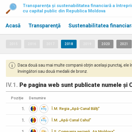
Transparența și sustenabilitatea financiară a întrepri
cu capital public din Republica Moldova
Acasă
Transparenţă
Sustenabilitatea financiar
2015
2016
2017
2018
2019
2020
2021
Daca două sau mai multe companii obțin același punctaj, ele î
i
învingători sau două medalii de bronz.
IV.1.
Pe pagina web sunt publicate numele și C
Poziție
Denumire
1.
Î.M. Regia „Apă-Canal Bălţi"
1.
Î.M. „Apă-Canal Cahul”
1.
Î.S. Compania aeriană „Air Moldova"