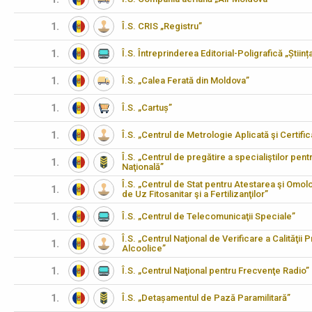
1.
Î.S. CRIS „Registru”
1.
Î.S. Întreprinderea Editorial-Poligrafică „Științ
1.
Î.S. „Calea Ferată din Moldova”
1.
Î.S. „Cartuș”
1.
Î.S. „Centrul de Metrologie Aplicată şi Certifi
Î.S. „Centrul de pregătire a specialiştilor pen
1.
Naţională”
Î.S. „Centrul de Stat pentru Atestarea şi Omo
1.
de Uz Fitosanitar şi a Fertilizanţilor”
1.
Î.S. „Centrul de Telecomunicaţii Speciale”
Î.S. „Centrul Naţional de Verificare a Calităţii 
1.
Alcoolice”
1.
Î.S. „Centrul Naţional pentru Frecvenţe Radio”
1.
Î.S. „Detașamentul de Pază Paramilitară”