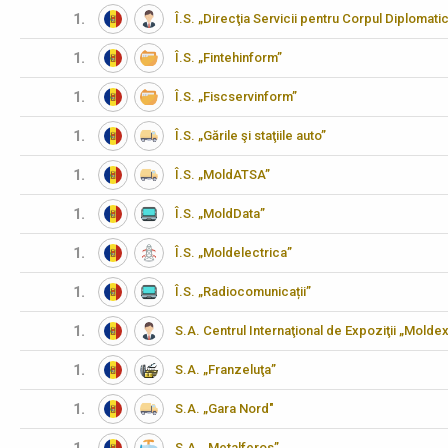
1.
Î.S. „Direcţia Servicii pentru Corpul Diplomati
1.
Î.S. „Fintehinform”
1.
Î.S. „Fiscservinform”
1.
Î.S. „Gările şi staţiile auto”
1.
Î.S. „MoldATSA”
1.
Î.S. „MoldData”
1.
Î.S. „Moldelectrica”
1.
Î.S. „Radiocomunicații”
1.
S.A. Centrul Internaţional de Expoziţii „Molde
1.
S.A. „Franzeluţa”
1.
S.A. „Gara Nord"
S.A. „Metalferos”