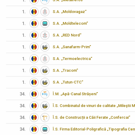
1.
1.
S.A. „Moldovagaz”
1.
S.A. „Moldtelecom”
1.
S.A. „RED Nord”
1.
S.A. „Sanafarm-Prim”
1.
S.A. „Termoelectrica”
1.
S.A. „Tracom”
1.
S.A. „Tutun-CTC”
34.
Î.M. „Apă-Canal Strășeni”
34.
Î.S. Combinatul de vinuri de calitate „Mileştii M
34.
Î.S. de Construcții a Căii Ferate „Confercai”
34.
Î.S. Firma Editorial-Poligrafică „Tipografia Cen