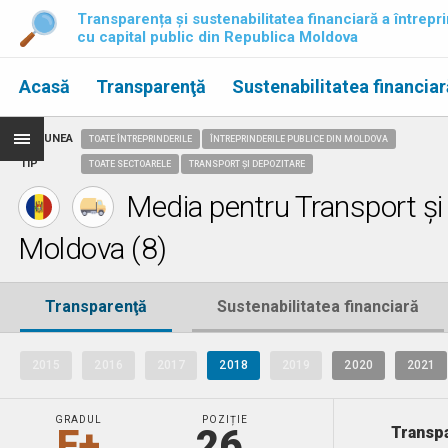
Transparența și sustenabilitatea financiară a întrepri
cu capital public din Republica Moldova
Acasă
Transparenţă
Sustenabilitatea financiar
REGIUNEA
TOATE ÎNTREPRINDERILE
ÎNTREPRINDERILE PUBLICE DIN MOLDOVA
TIP
TOATE SECTOARELE
TRANSPORT ȘI DEPOZITARE
Media pentru Transport și d
Moldova (8)
Transparenţă
Sustenabilitatea financiară
2015
2016
2017
2018
2019
2020
2021
GRADUL
POZIȚIE
E+
26.
Transpa