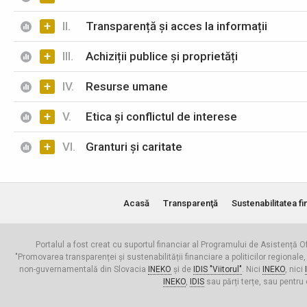
+
II.
Transparență și acces la informații
+
III.
Achiziții publice și proprietăți
+
IV.
Resurse umane
+
V.
Etica și conflictul de interese
+
VI.
Granturi și caritate
Acasă
Transparenţă
Sustenabilitatea fi
Portalul a fost creat cu suportul financiar al Programului de Asistență Of
"Promovarea transparenței și sustenabilității financiare a politicilor regionale,
non-guvernamentală din Slovacia
INEKO
și de
IDIS "Viitorul"
. Nici
INEKO
, nici
INEKO
,
IDIS
sau părți terțe, sau pentru 