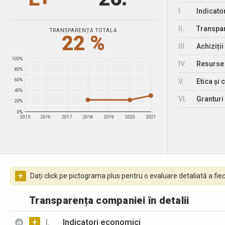
I.
Indicato
II.
Transpar
TRANSPARENȚĂ TOTALĂ
22 %
III.
Achiziții
100%
IV.
Resurse
80%
V.
Etica și 
60%
40%
VI.
Granturi 
20%
0%
2015
2016
2017
2018
2019
2020
2021
+
Dați click pe pictograma plus pentru o evaluare detaliată a fiec
Transparența companiei în detalii
+
I.
Indicatori economici