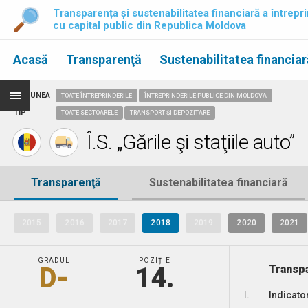
Transparența și sustenabilitatea financiară a întrepri
cu capital public din Republica Moldova
Acasă
Transparenţă
Sustenabilitatea financiar
REGIUNEA
TOATE ÎNTREPRINDERILE
ÎNTREPRINDERILE PUBLICE DIN MOLDOVA
TIP
TOATE SECTOARELE
TRANSPORT ȘI DEPOZITARE
Î.S. „Gările şi staţiile auto”
Transparenţă
Sustenabilitatea financiară
2015
2016
2017
2018
2019
2020
2021
GRADUL
POZIȚIE
D-
14.
Transpa
I.
Indicato