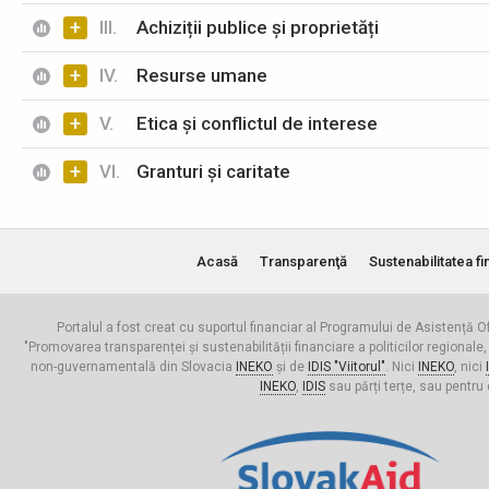
+
III.
Achiziții publice și proprietăți
+
IV.
Resurse umane
+
V.
Etica și conflictul de interese
+
VI.
Granturi și caritate
Acasă
Transparenţă
Sustenabilitatea fi
Portalul a fost creat cu suportul financiar al Programului de Asistență Of
"Promovarea transparenței și sustenabilității financiare a politicilor regionale,
non-guvernamentală din Slovacia
INEKO
și de
IDIS "Viitorul"
. Nici
INEKO
, nici
INEKO
,
IDIS
sau părți terțe, sau pentru 