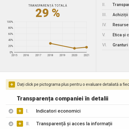
II.
Transpar
TRANSPARENȚĂ TOTALĂ
29 %
III.
Achiziții
100%
IV.
Resurse
80%
V.
Etica și 
60%
40%
VI.
Granturi 
20%
0%
2015
2016
2017
2018
2019
2020
2021
+
Dați click pe pictograma plus pentru o evaluare detaliată a fiec
Transparența companiei în detalii
+
I.
Indicatori economici
+
II.
Transparență și acces la informații