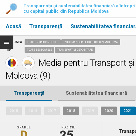
Transparența și sustenabilitatea financiară a întrepri
cu capital public din Republica Moldova
Acasă
Transparenţă
Sustenabilitatea financiar
REGIUNEA
TOATE ÎNTREPRINDERILE
ÎNTREPRINDERILE PUBLICE DIN MOLDOVA
TIP
TOATE SECTOARELE
TRANSPORT ȘI DEPOZITARE
Media pentru Transport și d
Moldova (9)
Transparenţă
Sustenabilitatea financiară
2015
2016
2017
2018
2019
2020
2021
GRADUL
POZIȚIE
D
25.
Transpa