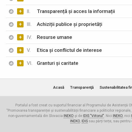
+
II.
Transparență și acces la informații
+
III.
Achiziții publice și proprietăți
+
IV.
Resurse umane
+
V.
Etica și conflictul de interese
+
VI.
Granturi și caritate
Acasă
Transparenţă
Sustenabilitatea fi
Portalul a fost creat cu suportul financiar al Programului de Asistență Of
"Promovarea transparenței și sustenabilității financiare a politicilor regionale,
non-guvernamentală din Slovacia
INEKO
și de
IDIS "Viitorul"
. Nici
INEKO
, nici
INEKO
,
IDIS
sau părți terțe, sau pentru 