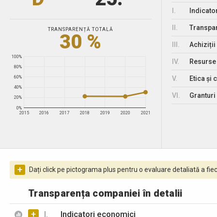
I.
Indicato
II.
Transpar
TRANSPARENȚĂ TOTALĂ
30 %
III.
Achiziții
100%
IV.
Resurse
80%
V.
Etica și 
60%
40%
VI.
Granturi 
20%
0%
2015
2016
2017
2018
2019
2020
2021
+
Dați click pe pictograma plus pentru o evaluare detaliată a fiec
Transparența companiei în detalii
+
I.
Indicatori economici