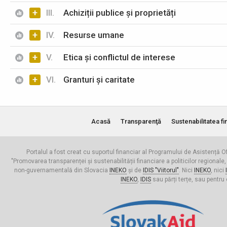
+
III.
Achiziții publice și proprietăți
+
IV.
Resurse umane
+
V.
Etica și conflictul de interese
+
VI.
Granturi și caritate
Acasă
Transparenţă
Sustenabilitatea fi
Portalul a fost creat cu suportul financiar al Programului de Asistență Of
"Promovarea transparenței și sustenabilității financiare a politicilor regionale,
non-guvernamentală din Slovacia
INEKO
și de
IDIS "Viitorul"
. Nici
INEKO
, nici
INEKO
,
IDIS
sau părți terțe, sau pentru 