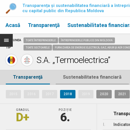
Transparența și sustenabilitatea financiară a întrepri
cu capital public din Republica Moldova
Acasă
Transparenţă
Sustenabilitatea financiar
REGIUNEA
TOATE ÎNTREPRINDERILE
ÎNTREPRINDERILE PUBLICE DIN MOLDOVA
TIP
TOATE SECTOARELE
FURNIZAREA DE ENERGIE ELECTRICĂ, GAZ, ABUR ȘI AER CON
S.A. „Termoelectrica”
Transparenţă
Sustenabilitatea financiară
2015
2016
2017
2018
2019
2020
2021
GRADUL
POZIȚIE
D+
6.
Transpa
I.
Indicato