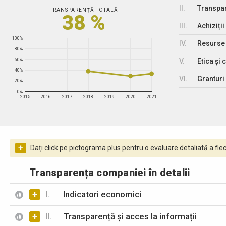
II.
Transpar
TRANSPARENȚĂ TOTALĂ
38 %
III.
Achiziții
100%
IV.
Resurse
80%
V.
Etica și 
60%
40%
VI.
Granturi 
20%
0%
2015
2016
2017
2018
2019
2020
2021
+
Dați click pe pictograma plus pentru o evaluare detaliată a fiec
Transparența companiei în detalii
+
I.
Indicatori economici
+
II.
Transparență și acces la informații