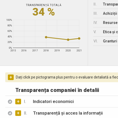
II.
Transpar
TRANSPARENȚĂ TOTALĂ
34 %
III.
Achiziții
100%
IV.
Resurse
80%
V.
Etica și 
60%
40%
VI.
Granturi 
20%
0%
2015
2016
2017
2018
2019
2020
2021
+
Dați click pe pictograma plus pentru o evaluare detaliată a fiec
Transparența companiei în detalii
+
I.
Indicatori economici
+
II.
Transparență și acces la informații