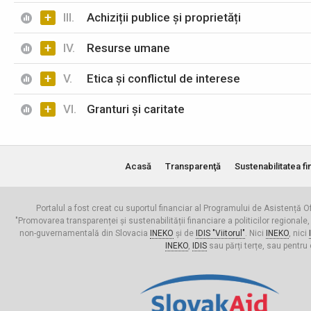
+
III.
Achiziții publice și proprietăți
+
IV.
Resurse umane
+
V.
Etica și conflictul de interese
+
VI.
Granturi și caritate
Acasă
Transparenţă
Sustenabilitatea fi
Portalul a fost creat cu suportul financiar al Programului de Asistență Of
"Promovarea transparenței și sustenabilității financiare a politicilor regionale,
non-guvernamentală din Slovacia
INEKO
și de
IDIS "Viitorul"
. Nici
INEKO
, nici
INEKO
,
IDIS
sau părți terțe, sau pentru 