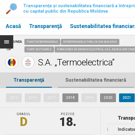
Transparența și sustenabilitatea financiară a întrepri
cu capital public din Republica Moldova
Acasă
Transparenţă
Sustenabilitatea financiar
REGIUNEA
TOATE ÎNTREPRINDERILE
ÎNTREPRINDERILE PUBLICE DIN MOLDOVA
TIP
TOATE SECTOARELE
FURNIZAREA DE ENERGIE ELECTRICĂ, GAZ, ABUR ȘI AER CON
S.A. „Termoelectrica”
Transparenţă
Sustenabilitatea financiară
2015
2016
2017
2018
2019
2020
2021
GRADUL
POZIȚIE
D
18.
Transpa
I.
Indicato