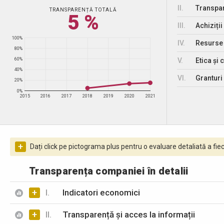
II.
Transpar
TRANSPARENȚĂ TOTALĂ
5 %
III.
Achiziții
100%
IV.
Resurse
80%
V.
Etica și 
60%
40%
VI.
Granturi 
20%
0%
2015
2016
2017
2018
2019
2020
2021
+
Dați click pe pictograma plus pentru o evaluare detaliată a fiec
Transparența companiei în detalii
+
I.
Indicatori economici
+
II.
Transparență și acces la informații