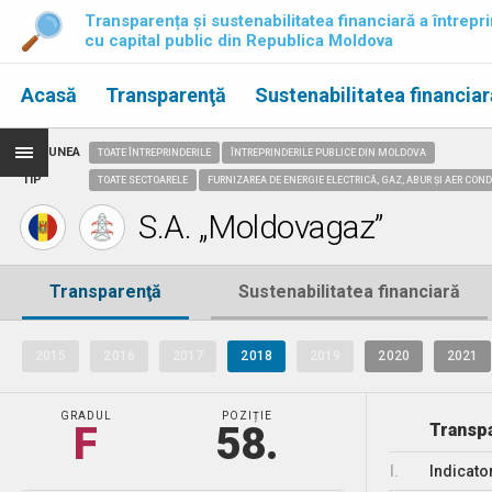
Transparența și sustenabilitatea financiară a întrepri
cu capital public din Republica Moldova
Acasă
Transparenţă
Sustenabilitatea financiar
REGIUNEA
TOATE ÎNTREPRINDERILE
ÎNTREPRINDERILE PUBLICE DIN MOLDOVA
TIP
TOATE SECTOARELE
FURNIZAREA DE ENERGIE ELECTRICĂ, GAZ, ABUR ȘI AER CON
S.A. „Moldovagaz”
Transparenţă
Sustenabilitatea financiară
2015
2016
2017
2018
2019
2020
2021
GRADUL
POZIȚIE
F
58.
Transpa
I.
Indicato