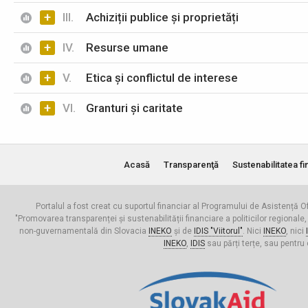
+
III.
Achiziții publice și proprietăți
+
IV.
Resurse umane
+
V.
Etica și conflictul de interese
+
VI.
Granturi și caritate
Acasă
Transparenţă
Sustenabilitatea fi
Portalul a fost creat cu suportul financiar al Programului de Asistență Of
"Promovarea transparenței și sustenabilității financiare a politicilor regionale,
non-guvernamentală din Slovacia
INEKO
și de
IDIS "Viitorul"
. Nici
INEKO
, nici
INEKO
,
IDIS
sau părți terțe, sau pentru 