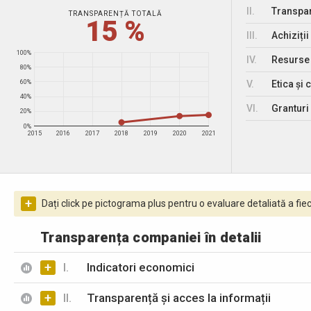
II.
Transpar
TRANSPARENȚĂ TOTALĂ
15 %
III.
Achiziții
100%
IV.
Resurse
80%
V.
Etica și 
60%
40%
VI.
Granturi 
20%
0%
2015
2016
2017
2018
2019
2020
2021
+
Dați click pe pictograma plus pentru o evaluare detaliată a fiec
Transparența companiei în detalii
+
I.
Indicatori economici
+
II.
Transparență și acces la informații