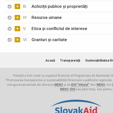
+
III.
Achiziții publice și proprietăți
+
IV.
Resurse umane
+
V.
Etica și conflictul de interese
+
VI.
Granturi și caritate
Acasă
Transparenţă
Sustenabilitatea fi
Portalul a fost creat cu suportul financiar al Programului de Asistență Of
"Promovarea transparenței și sustenabilității financiare a politicilor regionale,
non-guvernamentală din Slovacia
INEKO
și de
IDIS "Viitorul"
. Nici
INEKO
, nici
INEKO
,
IDIS
sau părți terțe, sau pentru 