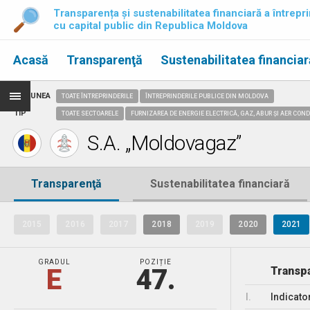
Transparența și sustenabilitatea financiară a întrepri
cu capital public din Republica Moldova
Acasă
Transparenţă
Sustenabilitatea financiar
REGIUNEA
TOATE ÎNTREPRINDERILE
ÎNTREPRINDERILE PUBLICE DIN MOLDOVA
TIP
TOATE SECTOARELE
FURNIZAREA DE ENERGIE ELECTRICĂ, GAZ, ABUR ȘI AER CON
S.A. „Moldovagaz”
Transparenţă
Sustenabilitatea financiară
2015
2016
2017
2018
2019
2020
2021
GRADUL
POZIȚIE
E
47.
Transpa
I.
Indicato