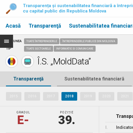
Transparența și sustenabilitatea financiară a întrepri
cu capital public din Republica Moldova
Acasă
Transparenţă
Sustenabilitatea financiar
REGIUNEA
TOATE ÎNTREPRINDERILE
ÎNTREPRINDERILE PUBLICE DIN MOLDOVA
TIP
TOATE SECTOARELE
INFORMATIE SI COMUNICARE
Î.S. „MoldData”
Transparenţă
Sustenabilitatea financiară
2015
2016
2017
2018
2019
2020
2021
GRADUL
POZIȚIE
E-
39.
Transpa
I.
Indicato