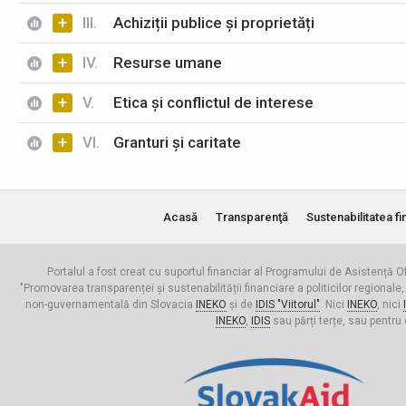
+
III.
Achiziții publice și proprietăți
+
IV.
Resurse umane
+
V.
Etica și conflictul de interese
+
VI.
Granturi și caritate
Acasă
Transparenţă
Sustenabilitatea fi
Portalul a fost creat cu suportul financiar al Programului de Asistență Of
"Promovarea transparenței și sustenabilității financiare a politicilor regionale,
non-guvernamentală din Slovacia
INEKO
și de
IDIS "Viitorul"
. Nici
INEKO
, nici
INEKO
,
IDIS
sau părți terțe, sau pentru 