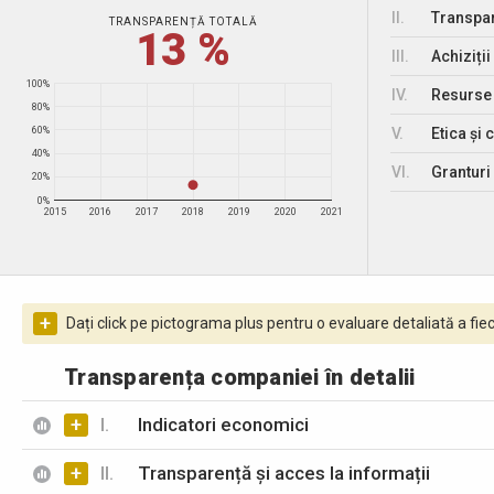
II.
Transpar
TRANSPARENȚĂ TOTALĂ
13 %
III.
Achiziții
100%
IV.
Resurse
80%
V.
Etica și 
60%
40%
VI.
Granturi 
20%
0%
2015
2016
2017
2018
2019
2020
2021
+
Dați click pe pictograma plus pentru o evaluare detaliată a fiec
Transparența companiei în detalii
+
I.
Indicatori economici
+
II.
Transparență și acces la informații