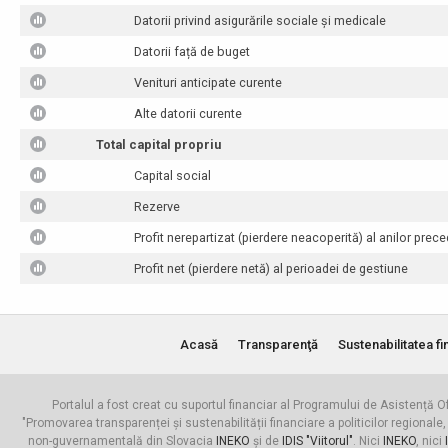
Datorii privind asigurările sociale și medicale
Datorii față de buget
Venituri anticipate curente
Alte datorii curente
Total capital propriu
Capital social
Rezerve
Profit nerepartizat (pierdere neacoperită) al anilor prece
Profit net (pierdere netă) al perioadei de gestiune
Acasă
Transparenţă
Sustenabilitatea fi
Portalul a fost creat cu suportul financiar al Programului de Asistență Of
"Promovarea transparenței și sustenabilității financiare a politicilor regionale,
non-guvernamentală din Slovacia
INEKO
și de
IDIS "Viitorul"
. Nici
INEKO
, nici