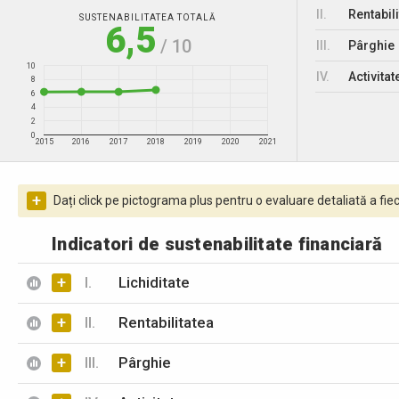
II.
Rentabili
SUSTENABILITATEA TOTALĂ
6,5
/ 10
III.
Pârghie
10
IV.
Activitat
8
6
4
2
0
2015
2016
2017
2018
2019
2020
2021
+
Dați click pe pictograma plus pentru o evaluare detaliată a fiec
Indicatori de sustenabilitate financiară
+
I.
Lichiditate
+
II.
Rentabilitatea
+
III.
Pârghie