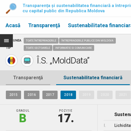
Transparența și sustenabilitatea financiară a întrepri
cu capital public din Republica Moldova
Acasă
Transparenţă
Sustenabilitatea financiar
REGIUNEA
TOATE ÎNTREPRINDERILE
ÎNTREPRINDERILE PUBLICE DIN MOLDOVA
TIP
TOATE SECTOARELE
INFORMATIE SI COMUNICARE
Î.S. „MoldData”
Transparenţă
Sustenabilitatea financiară
2015
2016
2017
2018
2019
2020
2021
GRADUL
POZIȚIE
B
17.
Sustena
I.
Lichidita