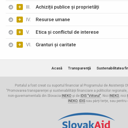
+
III.
Achiziții publice și proprietăți
+
IV.
Resurse umane
+
V.
Etica și conflictul de interese
+
VI.
Granturi și caritate
Acasă
Transparenţă
Sustenabilitatea fi
Portalul a fost creat cu suportul financiar al Programului de Asistență Of
"Promovarea transparenței și sustenabilității financiare a politicilor regionale,
non-guvernamentală din Slovacia
INEKO
și de
IDIS "Viitorul"
. Nici
INEKO
, nici
INEKO
,
IDIS
sau părți terțe, sau pentru 