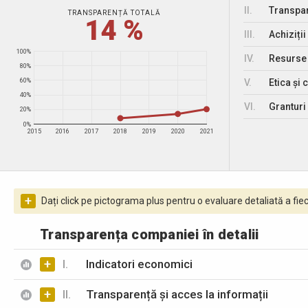
II.
Transpar
TRANSPARENȚĂ TOTALĂ
14 %
III.
Achiziții
100%
IV.
Resurse
80%
V.
Etica și 
60%
40%
VI.
Granturi 
20%
0%
2015
2016
2017
2018
2019
2020
2021
+
Dați click pe pictograma plus pentru o evaluare detaliată a fiec
Transparența companiei în detalii
+
I.
Indicatori economici
+
II.
Transparență și acces la informații