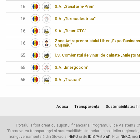
16.
S.A. „Sanafarm-Prim”
16.
S.A. „Termoelectrica”
16.
S.A. „Tutun-CTC”
Zona Antreprenoriatului Liber „Expo-Business
16.
Chişinău”
65.
Î.S. Combinatul de vinuri de calitate „Mileştii M
65.
S.A. „Energocom”
65.
S.A. „Tracom”
Acasă
Transparenţă
Sustenabilitatea fi
Portalul a fost creat cu suportul financiar al Programului de Asistență Of
"Promovarea transparenței și sustenabilității financiare a politicilor regionale,
non-guvernamentală din Slovacia
INEKO
și de
IDIS "Viitorul"
. Nici
INEKO
, nici