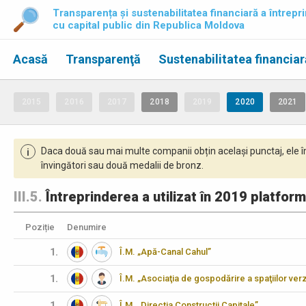
Transparența și sustenabilitatea financiară a întrepri
cu capital public din Republica Moldova
Acasă
Transparenţă
Sustenabilitatea financiar
2015
2016
2017
2018
2019
2020
2021
Daca două sau mai multe companii obțin același punctaj, ele î
i
învingători sau două medalii de bronz.
III.5.
Întreprinderea a utilizat în 2019 platform
Poziție
Denumire
1.
Î.M. „Apă-Canal Cahul”
1.
Î.M. „Asociaţia de gospodărire a spaţiilor verz
1.
Î.M. „Direcţia Construcţii Capitale”