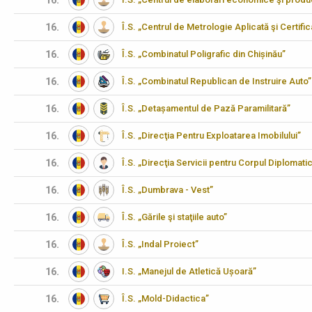
16.
16.
Î.S. „Centrul de Metrologie Aplicată şi Certifi
16.
Î.S. „Combinatul Poligrafic din Chișinău”
16.
Î.S. „Combinatul Republican de Instruire Auto”
16.
Î.S. „Detașamentul de Pază Paramilitară”
16.
Î.S. „Direcţia Pentru Exploatarea Imobilului”
16.
Î.S. „Direcţia Servicii pentru Corpul Diplomati
16.
Î.S. „Dumbrava - Vest”
16.
Î.S. „Gările şi staţiile auto”
16.
Î.S. „Indal Proiect”
16.
I.S. „Manejul de Atletică Ușoară”
16.
Î.S. „Mold-Didactica”