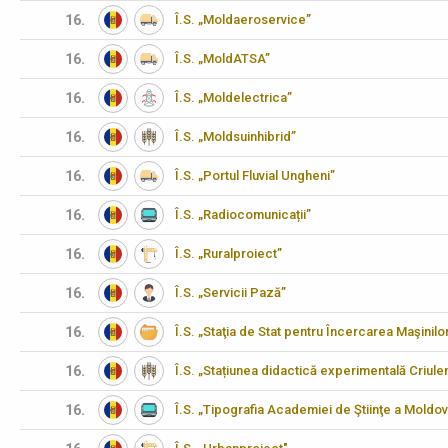
16.
Î.S. „Moldaeroservice”
16.
Î.S. „MoldATSA”
16.
Î.S. „Moldelectrica”
16.
Î.S. „Moldsuinhibrid”
16.
Î.S. „Portul Fluvial Ungheni”
16.
Î.S. „Radiocomunicații”
16.
Î.S. „Ruralproiect”
16.
Î.S. „Servicii Pază”
16.
Î.S. „Staţia de Stat pentru Încercarea Maşinilo
16.
Î.S. „Stațiunea didactică experimentală Criulen
16.
Î.S. „Tipografia Academiei de Ştiinţe a Moldov