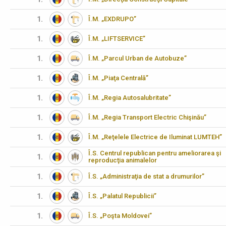
1.
Î.M. „EXDRUPO”
1.
Î.M. „LIFTSERVICE”
1.
Î.M. „Parcul Urban de Autobuze”
1.
Î.M. „Piaţa Centrală”
1.
Î.M. „Regia Autosalubritate”
1.
Î.M. „Regia Transport Electric Chişinău”
1.
Î.M. „Reţelele Electrice de Iluminat LUMTEH”
Î.S. Centrul republican pentru ameliorarea şi
1.
reproducţia animalelor
1.
Î.S. „Administraţia de stat a drumurilor”
1.
Î.S. „Palatul Republicii”
1.
Î.S. „Poşta Moldovei”