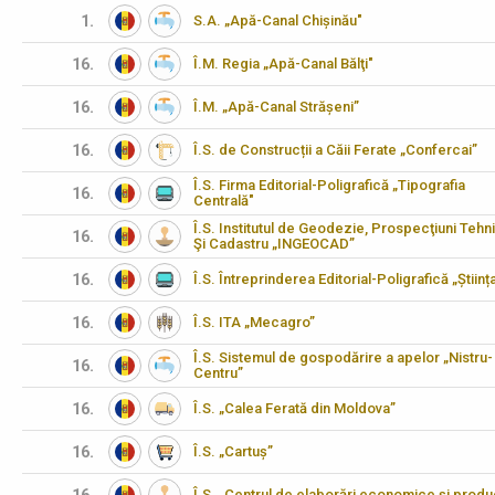
1.
S.A. „Apă-Canal Chișinău"
16.
Î.M. Regia „Apă-Canal Bălţi"
16.
Î.M. „Apă-Canal Strășeni”
16.
Î.S. de Construcții a Căii Ferate „Confercai”
Î.S. Firma Editorial-Poligrafică „Tipografia
16.
Centrală"
Î.S. Institutul de Geodezie, Prospecţiuni Tehn
16.
Şi Cadastru „INGEOCAD”
16.
Î.S. Întreprinderea Editorial-Poligrafică „Științ
16.
Î.S. ITA „Mecagro”
Î.S. Sistemul de gospodărire a apelor „Nistru-
16.
Centru”
16.
Î.S. „Calea Ferată din Moldova”
16.
Î.S. „Cartuș”
Î.S. „Centrul de elaborări economice şi produ