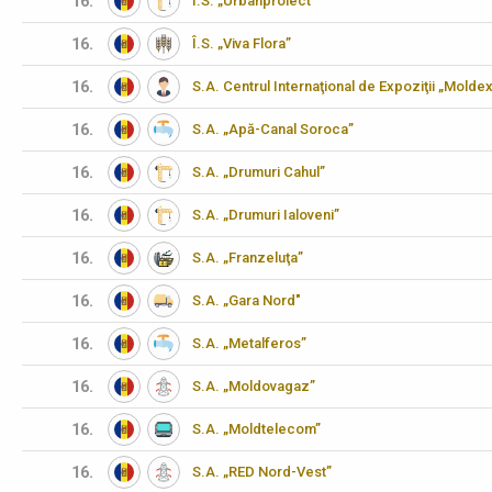
16.
Î.S. „Urbanproiect"
16.
Î.S. „Viva Flora”
16.
S.A. Centrul Internaţional de Expoziţii „Molde
16.
S.A. „Apă-Canal Soroca”
16.
S.A. „Drumuri Cahul”
16.
S.A. „Drumuri Ialoveni”
16.
S.A. „Franzeluţa”
16.
S.A. „Gara Nord"
16.
S.A. „Metalferos”
16.
S.A. „Moldovagaz”
16.
S.A. „Moldtelecom”
16.
S.A. „RED Nord-Vest”