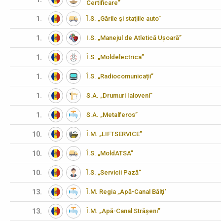
Certificare”
1.
Î.S. „Gările şi staţiile auto”
1.
I.S. „Manejul de Atletică Ușoară”
1.
Î.S. „Moldelectrica”
1.
Î.S. „Radiocomunicații”
1.
S.A. „Drumuri Ialoveni”
1.
S.A. „Metalferos”
10.
Î.M. „LIFTSERVICE”
10.
Î.S. „MoldATSA”
10.
Î.S. „Servicii Pază”
13.
Î.M. Regia „Apă-Canal Bălţi"
13.
Î.M. „Apă-Canal Strășeni”