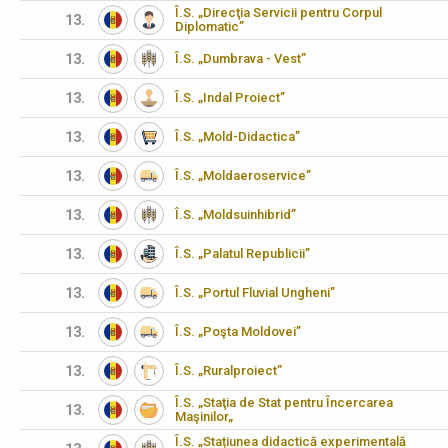
Î.S. „Direcţia Servicii pentru Corpul
13.
Diplomatic”
13.
Î.S. „Dumbrava - Vest”
13.
Î.S. „Indal Proiect”
13.
Î.S. „Mold-Didactica”
13.
Î.S. „Moldaeroservice”
13.
Î.S. „Moldsuinhibrid”
13.
Î.S. „Palatul Republicii”
13.
Î.S. „Portul Fluvial Ungheni”
13.
Î.S. „Poşta Moldovei”
13.
Î.S. „Ruralproiect”
Î.S. „Staţia de Stat pentru Încercarea
13.
Maşinilor„
Î.S. „Stațiunea didactică experimentală