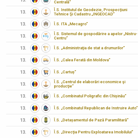
13.
Centrală"
Î.S. Institutul de Geodezie, Prospecţiuni
13.
Tehnice Şi Cadastru „INGEOCAD”
13.
Î.S. ITA „Mecagro”
Î.S. Sistemul de gospodărire a apelor „Nistru-
13.
Centru”
13.
Î.S. „Administraţia de stat a drumurilor”
13.
Î.S. „Calea Ferată din Moldova”
13.
Î.S. „Cartuș”
Î.S. „Centrul de elaborări economice şi
13.
producţie”
13.
Î.S. „Combinatul Poligrafic din Chișinău”
13.
Î.S. „Combinatul Republican de Instruire Auto”
13.
Î.S. „Detașamentul de Pază Paramilitară”
13.
Î.S. „Direcţia Pentru Exploatarea Imobilului”