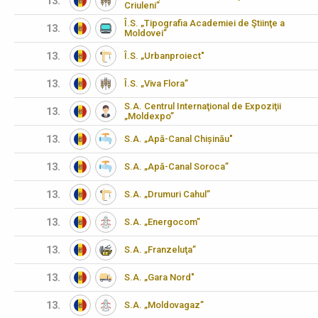
13.
Criuleni”
Î.S. „Tipografia Academiei de Ştiinţe a
13.
Moldovei”
13.
Î.S. „Urbanproiect"
13.
Î.S. „Viva Flora”
S.A. Centrul Internaţional de Expoziţii
13.
„Moldexpo”
13.
S.A. „Apă-Canal Chișinău"
13.
S.A. „Apă-Canal Soroca”
13.
S.A. „Drumuri Cahul”
13.
S.A. „Energocom”
13.
S.A. „Franzeluţa”
13.
S.A. „Gara Nord"
13.
S.A. „Moldovagaz”