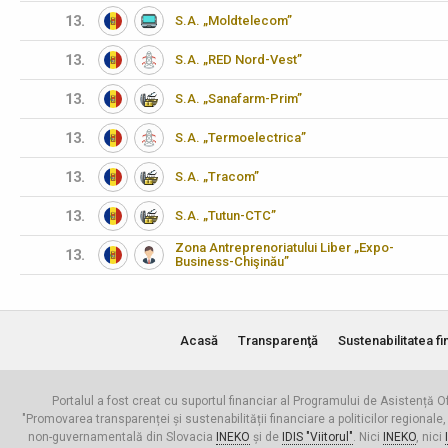
13.
S.A. „Moldtelecom”
13.
S.A. „RED Nord-Vest”
13.
S.A. „Sanafarm-Prim”
13.
S.A. „Termoelectrica”
13.
S.A. „Tracom”
13.
S.A. „Tutun-CTC”
Zona Antreprenoriatului Liber „Expo-
13.
Business-Chişinău”
Acasă
Transparenţă
Sustenabilitatea fi
Portalul a fost creat cu suportul financiar al Programului de Asistență Of
"Promovarea transparenței și sustenabilității financiare a politicilor regionale,
non-guvernamentală din Slovacia
INEKO
și de
IDIS "Viitorul"
. Nici
INEKO
, nici