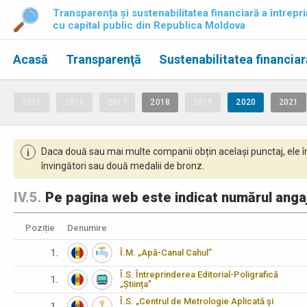
Transparența și sustenabilitatea financiară a întrepri
cu capital public din Republica Moldova
Acasă
Transparenţă
Sustenabilitatea financiar
2015
2016
2017
2018
2019
2020
2021
Daca două sau mai multe companii obțin același punctaj, ele î
i
învingători sau două medalii de bronz.
IV.5.
Pe pagina web este indicat numărul angaja
Poziție
Denumire
1.
Î.M. „Apă-Canal Cahul”
Î.S. Întreprinderea Editorial-Poligrafică
1.
„Știința"
Î.S. „Centrul de Metrologie Aplicată şi
1.