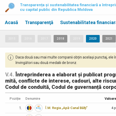
Transparența și sustenabilitatea financiară a întrepri
cu capital public din Republica Moldova
Acasă
Transparenţă
Sustenabilitatea financiar
2015
2016
2017
2018
2019
2020
2021
Daca două sau mai multe companii obțin același punctaj, ele î
i
învingători sau două medalii de bronz.
V.4.
Întreprinderea a elaborat și publicat prog
mită, conflicte de interese, cadouri, alte riscu
Codul de conduită, Codul de guvernanță corpo
Poziție
Denumire
Valoar
1.
Î.M. Regia „Apă-Canal Bălţi"
4 p