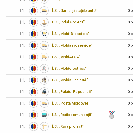
11.
Î.S. „Gările şi staţiile auto”
0 p
11.
Î.S. „Indal Proiect”
0 p
11.
Î.S. „Mold-Didactica”
0 p
11.
Î.S. „Moldaeroservice”
0 p
11.
Î.S. „MoldATSA”
0 p
11.
Î.S. „Moldelectrica”
0 p
11.
Î.S. „Moldsuinhibrid”
0 p
11.
Î.S. „Palatul Republicii”
0 p
11.
Î.S. „Poşta Moldovei”
0 p
11.
Î.S. „Radiocomunicații”
0 p
11.
Î.S. „Ruralproiect”
0 p