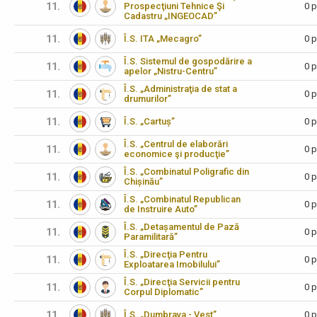
11.
Prospecţiuni Tehnice Şi
0 p
Cadastru „INGEOCAD”
11.
Î.S. ITA „Mecagro”
0 p
Î.S. Sistemul de gospodărire a
11.
0 p
apelor „Nistru-Centru”
Î.S. „Administraţia de stat a
11.
0 p
drumurilor”
11.
Î.S. „Cartuș”
0 p
Î.S. „Centrul de elaborări
11.
0 p
economice şi producţie”
Î.S. „Combinatul Poligrafic din
11.
0 p
Chișinău”
Î.S. „Combinatul Republican
11.
0 p
de Instruire Auto”
Î.S. „Detașamentul de Pază
11.
0 p
Paramilitară”
Î.S. „Direcţia Pentru
11.
0 p
Exploatarea Imobilului”
Î.S. „Direcţia Servicii pentru
11.
0 p
Corpul Diplomatic”
11.
Î.S. „Dumbrava - Vest”
0 p