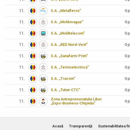
11.
S.A. „Metalferos”
0 p
11.
S.A. „Moldovagaz”
0 p
11.
S.A. „Moldtelecom”
0 p
11.
S.A. „RED Nord-Vest”
0 p
11.
S.A. „Sanafarm-Prim”
0 p
11.
S.A. „Termoelectrica”
0 p
11.
S.A. „Tracom”
0 p
11.
S.A. „Tutun-CTC”
0 p
Zona Antreprenoriatului Liber
11.
0 p
„Expo-Business-Chişinău”
Acasă
Transparenţă
Sustenabilitatea fi