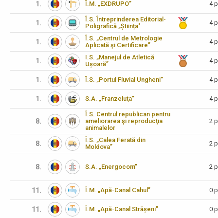
1.
Î.M. „EXDRUPO”
4 p
Î.S. Întreprinderea Editorial-
1.
4 p
Poligrafică „Știința"
Î.S. „Centrul de Metrologie
1.
4 p
Aplicată şi Certificare”
I.S. „Manejul de Atletică
1.
4 p
Ușoară”
1.
Î.S. „Portul Fluvial Ungheni”
4 p
1.
S.A. „Franzeluţa”
4 p
Î.S. Centrul republican pentru
8.
ameliorarea şi reproducţia
2 p
animalelor
Î.S. „Calea Ferată din
8.
2 p
Moldova”
8.
S.A. „Energocom”
2 p
11.
Î.M. „Apă-Canal Cahul”
0 p
11.
Î.M. „Apă-Canal Strășeni”
0 p