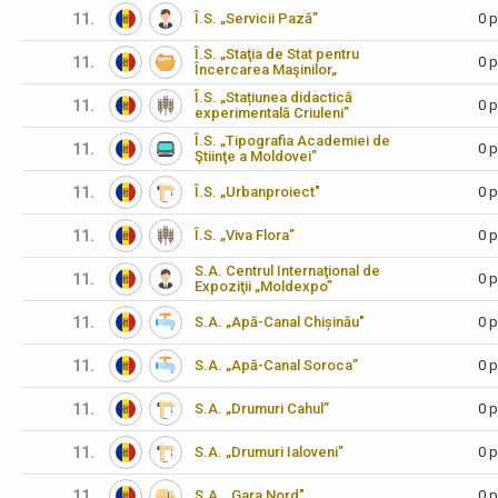
11.
Î.S. „Servicii Pază”
0 p
Î.S. „Staţia de Stat pentru
11.
0 p
Încercarea Maşinilor„
Î.S. „Stațiunea didactică
11.
0 p
experimentală Criuleni”
Î.S. „Tipografia Academiei de
11.
0 p
Ştiinţe a Moldovei”
11.
Î.S. „Urbanproiect"
0 p
11.
Î.S. „Viva Flora”
0 p
S.A. Centrul Internaţional de
11.
0 p
Expoziţii „Moldexpo”
11.
S.A. „Apă-Canal Chișinău"
0 p
11.
S.A. „Apă-Canal Soroca”
0 p
11.
S.A. „Drumuri Cahul”
0 p
11.
S.A. „Drumuri Ialoveni”
0 p
11.
S.A. „Gara Nord"
0 p