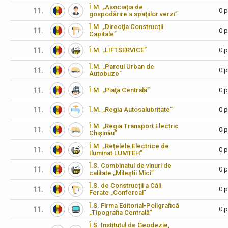
Î.M. „Asociaţia de
11.
0 p
gospodărire a spaţiilor verzi”
Î.M. „Direcţia Construcţii
11.
0 p
Capitale”
11.
Î.M. „LIFTSERVICE”
0 p
Î.M. „Parcul Urban de
11.
0 p
Autobuze”
11.
Î.M. „Piaţa Centrală”
0 p
11.
Î.M. „Regia Autosalubritate”
0 p
Î.M. „Regia Transport Electric
11.
0 p
Chişinău”
Î.M. „Reţelele Electrice de
11.
0 p
Iluminat LUMTEH”
Î.S. Combinatul de vinuri de
11.
0 p
calitate „Mileştii Mici”
Î.S. de Construcții a Căii
11.
0 p
Ferate „Confercai”
Î.S. Firma Editorial-Poligrafică
11.
0 p
„Tipografia Centrală"
Î.S. Institutul de Geodezie,