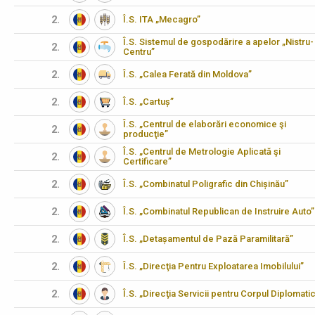
2.
Î.S. ITA „Mecagro”
Î.S. Sistemul de gospodărire a apelor „Nistru-
2.
Centru”
2.
Î.S. „Calea Ferată din Moldova”
2.
Î.S. „Cartuș”
Î.S. „Centrul de elaborări economice şi
2.
producţie”
Î.S. „Centrul de Metrologie Aplicată şi
2.
Certificare”
2.
Î.S. „Combinatul Poligrafic din Chișinău”
2.
Î.S. „Combinatul Republican de Instruire Auto”
2.
Î.S. „Detașamentul de Pază Paramilitară”
2.
Î.S. „Direcţia Pentru Exploatarea Imobilului”
2.
Î.S. „Direcţia Servicii pentru Corpul Diplomati