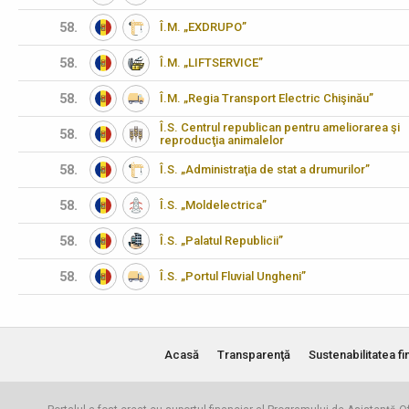
58.
Î.M. „EXDRUPO”
58.
Î.M. „LIFTSERVICE”
58.
Î.M. „Regia Transport Electric Chişinău”
Î.S. Centrul republican pentru ameliorarea şi
58.
reproducţia animalelor
58.
Î.S. „Administraţia de stat a drumurilor”
58.
Î.S. „Moldelectrica”
58.
Î.S. „Palatul Republicii”
58.
Î.S. „Portul Fluvial Ungheni”
Acasă
Transparenţă
Sustenabilitatea fi