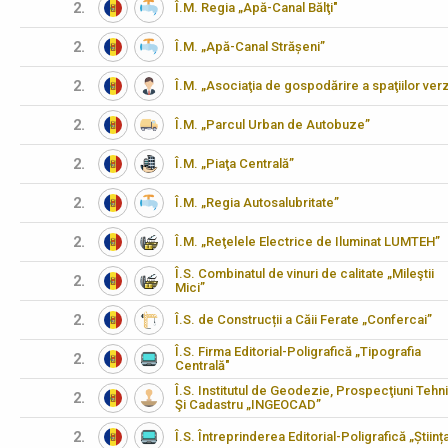
2.
Î.M. Regia „Apă-Canal Bălţi"
2.
Î.M. „Apă-Canal Strășeni”
2.
Î.M. „Asociaţia de gospodărire a spaţiilor verz
2.
Î.M. „Parcul Urban de Autobuze”
2.
Î.M. „Piaţa Centrală”
2.
Î.M. „Regia Autosalubritate”
2.
Î.M. „Reţelele Electrice de Iluminat LUMTEH”
Î.S. Combinatul de vinuri de calitate „Mileştii
2.
Mici”
2.
Î.S. de Construcții a Căii Ferate „Confercai”
Î.S. Firma Editorial-Poligrafică „Tipografia
2.
Centrală"
Î.S. Institutul de Geodezie, Prospecţiuni Tehn
2.
Şi Cadastru „INGEOCAD”
2.
Î.S. Întreprinderea Editorial-Poligrafică „Științ