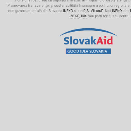
Portalul a fost creat cu suportul financiar al Programului de Asistență Of
"Promovarea transparenței și sustenabilității financiare a politicilor regionale,
non-guvernamentală din Slovacia
INEKO
și de
IDIS "Viitorul"
. Nici
INEKO
, nici
INEKO
,
IDIS
sau părți terțe, sau pentru 