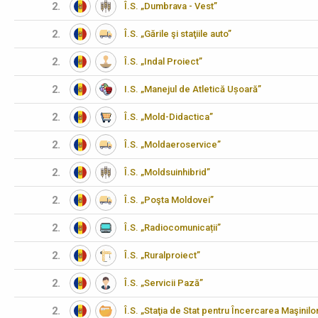
2.
Î.S. „Dumbrava - Vest”
2.
Î.S. „Gările şi staţiile auto”
2.
Î.S. „Indal Proiect”
2.
I.S. „Manejul de Atletică Ușoară”
2.
Î.S. „Mold-Didactica”
2.
Î.S. „Moldaeroservice”
2.
Î.S. „Moldsuinhibrid”
2.
Î.S. „Poşta Moldovei”
2.
Î.S. „Radiocomunicații”
2.
Î.S. „Ruralproiect”
2.
Î.S. „Servicii Pază”
2.
Î.S. „Staţia de Stat pentru Încercarea Maşinilo