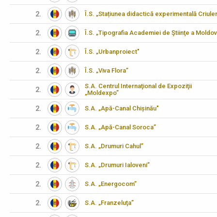
2.
Î.S. „Stațiunea didactică experimentală Criulen
2.
Î.S. „Tipografia Academiei de Ştiinţe a Moldov
2.
Î.S. „Urbanproiect"
2.
Î.S. „Viva Flora”
S.A. Centrul Internaţional de Expoziţii
2.
„Moldexpo”
2.
S.A. „Apă-Canal Chișinău"
2.
S.A. „Apă-Canal Soroca”
2.
S.A. „Drumuri Cahul”
2.
S.A. „Drumuri Ialoveni”
2.
S.A. „Energocom”
2.
S.A. „Franzeluţa”