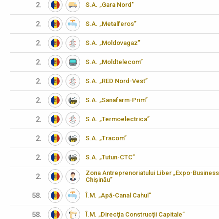
2.
S.A. „Gara Nord"
2.
S.A. „Metalferos”
2.
S.A. „Moldovagaz”
2.
S.A. „Moldtelecom”
2.
S.A. „RED Nord-Vest”
2.
S.A. „Sanafarm-Prim”
2.
S.A. „Termoelectrica”
2.
S.A. „Tracom”
2.
S.A. „Tutun-CTC”
Zona Antreprenoriatului Liber „Expo-Business
2.
Chişinău”
58.
Î.M. „Apă-Canal Cahul”
58.
Î.M. „Direcţia Construcţii Capitale”