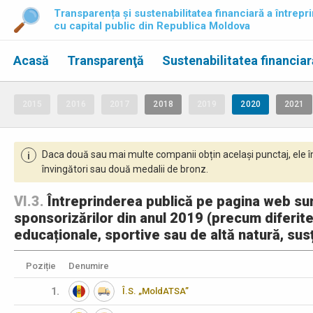
Transparența și sustenabilitatea financiară a întrepri
cu capital public din Republica Moldova
Acasă
Transparenţă
Sustenabilitatea financiar
2015
2016
2017
2018
2019
2020
2021
Daca două sau mai multe companii obțin același punctaj, ele î
i
învingători sau două medalii de bronz.
VI.3.
Întreprinderea publică pe pagina web sumel
sponsorizărilor din anul 2019 (precum diferite 
educaționale, sportive sau de altă natură, sus
Poziție
Denumire
1.
Î.S. „MoldATSA”