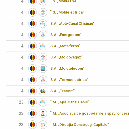
4.
Î.S. „MoldATSA”
4.
Î.S. „Moldelectrica”
4.
S.A. „Apă-Canal Chișinău"
4.
S.A. „Energocom”
4.
S.A. „Metalferos”
4.
S.A. „Moldovagaz”
4.
S.A. „Moldtelecom”
4.
S.A. „Termoelectrica”
4.
S.A. „Tracom”
23.
Î.M. „Apă-Canal Cahul”
23.
Î.M. „Asociaţia de gospodărire a spaţiilor verz
23.
Î.M. „Direcţia Construcţii Capitale”