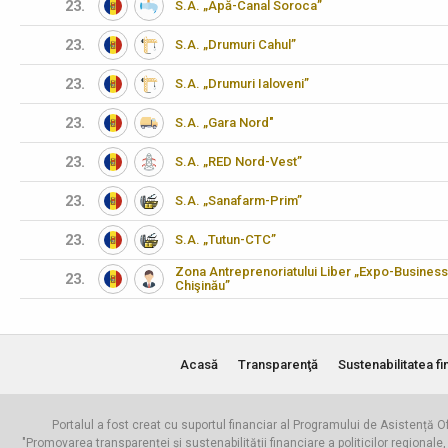
23.
S.A. „Apă-Canal Soroca”
23.
S.A. „Drumuri Cahul”
23.
S.A. „Drumuri Ialoveni”
23.
S.A. „Gara Nord"
23.
S.A. „RED Nord-Vest”
23.
S.A. „Sanafarm-Prim”
23.
S.A. „Tutun-CTC”
Zona Antreprenoriatului Liber „Expo-Business
23.
Chişinău”
Acasă
Transparenţă
Sustenabilitatea fi
Portalul a fost creat cu suportul financiar al Programului de Asistență Of
"Promovarea transparenței și sustenabilității financiare a politicilor regionale,