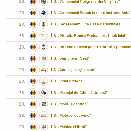
23.
Î.S. „Combinatul Poligrafic din Chișinău”
23.
Î.S. „Combinatul Republican de Instruire Auto”
23.
Î.S. „Detașamentul de Pază Paramilitară”
23.
Î.S. „Direcţia Pentru Exploatarea Imobilului”
23.
Î.S. „Direcţia Servicii pentru Corpul Diplomati
23.
Î.S. „Dumbrava - Vest”
23.
Î.S. „Gările şi staţiile auto”
23.
Î.S. „Indal Proiect”
23.
I.S. „Manejul de Atletică Ușoară”
23.
Î.S. „Mold-Didactica”
23.
Î.S. „Moldaeroservice”
23.
Î.S. „Moldsuinhibrid”