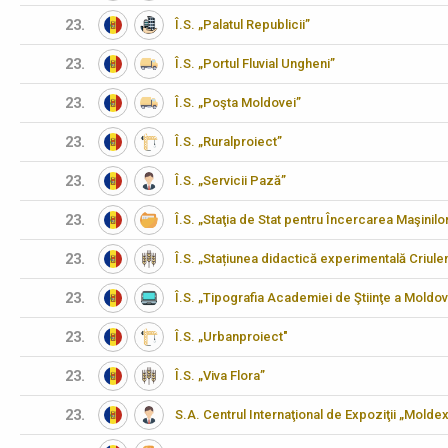
23.
Î.S. „Palatul Republicii”
23.
Î.S. „Portul Fluvial Ungheni”
23.
Î.S. „Poşta Moldovei”
23.
Î.S. „Ruralproiect”
23.
Î.S. „Servicii Pază”
23.
Î.S. „Staţia de Stat pentru Încercarea Maşinilo
23.
Î.S. „Stațiunea didactică experimentală Criulen
23.
Î.S. „Tipografia Academiei de Ştiinţe a Moldov
23.
Î.S. „Urbanproiect"
23.
Î.S. „Viva Flora”
23.
S.A. Centrul Internaţional de Expoziţii „Molde