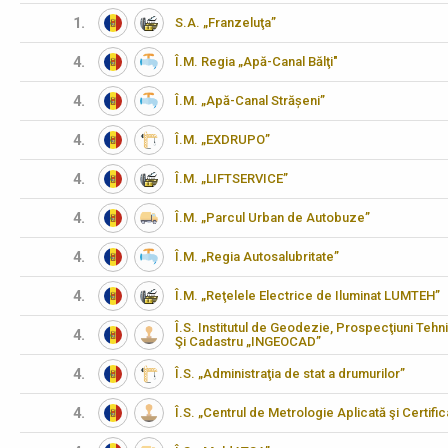
1.
S.A. „Franzeluţa”
4.
Î.M. Regia „Apă-Canal Bălţi"
4.
Î.M. „Apă-Canal Strășeni”
4.
Î.M. „EXDRUPO”
4.
Î.M. „LIFTSERVICE”
4.
Î.M. „Parcul Urban de Autobuze”
4.
Î.M. „Regia Autosalubritate”
4.
Î.M. „Reţelele Electrice de Iluminat LUMTEH”
Î.S. Institutul de Geodezie, Prospecţiuni Tehn
4.
Şi Cadastru „INGEOCAD”
4.
Î.S. „Administraţia de stat a drumurilor”
4.
Î.S. „Centrul de Metrologie Aplicată şi Certifi