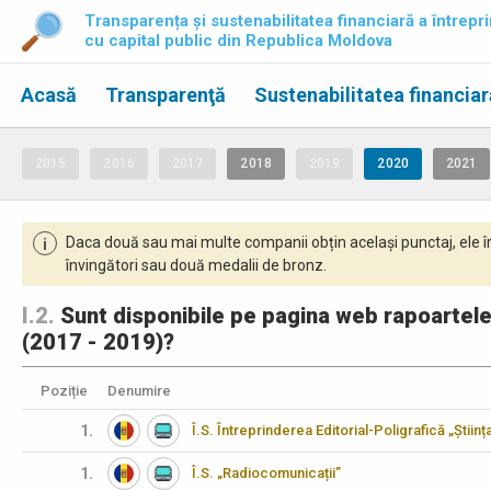
Transparența și sustenabilitatea financiară a întrepri
cu capital public din Republica Moldova
Acasă
Transparenţă
Sustenabilitatea financiar
2015
2016
2017
2018
2019
2020
2021
Daca două sau mai multe companii obțin același punctaj, ele î
i
învingători sau două medalii de bronz.
I.2.
Sunt disponibile pe pagina web rapoartele an
(2017 - 2019)?
Poziție
Denumire
1.
Î.S. Întreprinderea Editorial-Poligrafică „Științ
1.
Î.S. „Radiocomunicații”