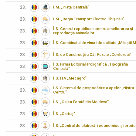
23.
Î.M. „Piaţa Centrală”
23.
Î.M. „Regia Transport Electric Chişinău”
Î.S. Centrul republican pentru ameliorarea şi
23.
reproducţia animalelor
23.
Î.S. Combinatul de vinuri de calitate „Mileştii M
23.
Î.S. de Construcții a Căii Ferate „Confercai”
Î.S. Firma Editorial-Poligrafică „Tipografia
23.
Centrală"
23.
Î.S. ITA „Mecagro”
Î.S. Sistemul de gospodărire a apelor „Nistru-
23.
Centru”
23.
Î.S. „Calea Ferată din Moldova”
23.
Î.S. „Cartuș”
23.
Î.S. „Centrul de elaborări economice şi produ