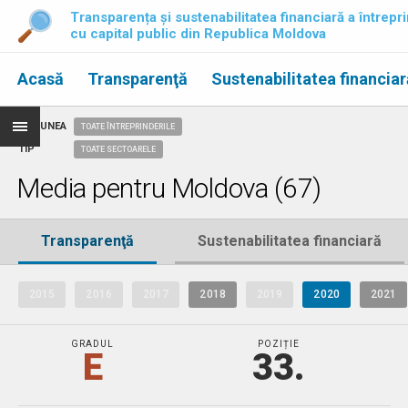
Transparența și sustenabilitatea financiară a întrepri
cu capital public din Republica Moldova
Acasă
Transparenţă
Sustenabilitatea financiar
REGIUNEA
TOATE ÎNTREPRINDERILE
TIP
TOATE SECTOARELE
Media pentru Moldova (67)
Transparenţă
Sustenabilitatea financiară
2015
2016
2017
2018
2019
2020
2021
GRADUL
POZIȚIE
E
33.