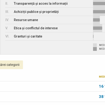
II.
Transparență și acces la informații
III.
Achiziții publice și proprietăți
IV.
Resurse umane
V.
Etica și conflictul de interese
VI.
Granturi și caritate
MED
MED
ărei categorii
MED
16
38