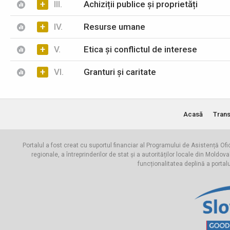
+
III.
Achiziții publice și proprietăți
+
IV.
Resurse umane
+
V.
Etica și conflictul de interese
+
VI.
Granturi și caritate
Acasă
Trans
Portalul a fost creat cu suportul financiar al Programului de Asistență Ofi
regionale, a întreprinderilor de stat și a autorităților locale din Mo
funcționalitatea deplină a portal