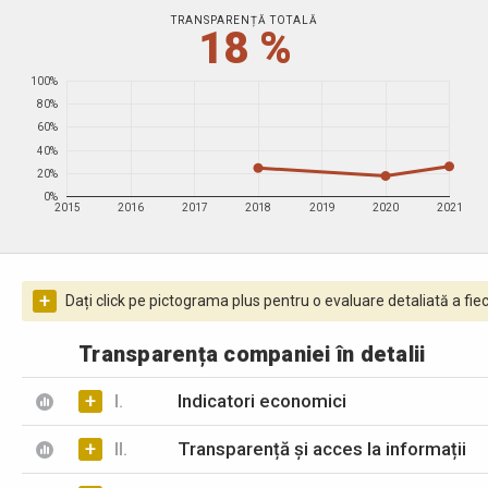
TRANSPARENȚĂ TOTALĂ
18 %
100%
80%
60%
40%
20%
0%
2015
2016
2017
2018
2019
2020
2021
+
Dați click pe pictograma plus pentru o evaluare detaliată a fiec
Transparența companiei în detalii
+
I.
Indicatori economici
+
II.
Transparență și acces la informații