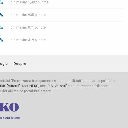
 %
din maxim 1,482 puncte
 %
din maxim 935 puncte
 %
din maxim 871 puncte
 %
din maxim 419 puncte
ogie
Despre
iectului "Promovarea transparenței și sustenabilității financiare a politicilor
IDIS "Viitorul"
. Nici
INEKO
, nici
IDIS "Viitorul"
nu sunt responsabili pentru
ilor afișate pe portalurile create.