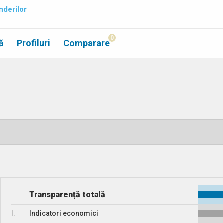
nderilor
0
ă
Profiluri
Comparare
Transparență totală
I.
Indicatori economici