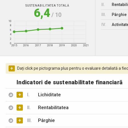
II.
Rentabili
SUSTENABILITATEA TOTALĂ
6,4
/ 10
III.
Pârghie
10
IV.
Activitat
8
6
4
2
0
2015
2016
2017
2018
2019
2020
2021
+
Dați click pe pictograma plus pentru o evaluare detaliată a fiec
Indicatori de sustenabilitate financiară
+
I.
Lichiditate
+
II.
Rentabilitatea
+
III.
Pârghie