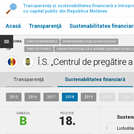
Transparența și sustenabilitatea financiară a întrepri
cu capital public din Republica Moldova
Acasă
Transparenţă
Sustenabilitatea financiar
REGIUNEA
TOATE ÎNTREPRINDERILE
ÎNTREPRINDERILE PUBLICE DIN MOLDOVA
TIP
TOATE SECTOARELE
ADMINISTRAȚIA PUBLICĂ ȘI APĂRARE; ASIGURĂRI SOCIALE O
Î.S. „Centrul de pregătire 
Transparenţă
Sustenabilitatea financiară
2015
2016
2017
2018
2019
2020
2021
GRADUL
POZIȚIE
B
18.
Sustena
I.
Lichidita