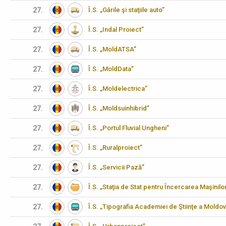
27.
Î.S. „Gările şi staţiile auto”
27.
Î.S. „Indal Proiect”
27.
Î.S. „MoldATSA”
27.
Î.S. „MoldData”
27.
Î.S. „Moldelectrica”
27.
Î.S. „Moldsuinhibrid”
27.
Î.S. „Portul Fluvial Ungheni”
27.
Î.S. „Ruralproiect”
27.
Î.S. „Servicii Pază”
27.
Î.S. „Staţia de Stat pentru Încercarea Maşinilo
27.
Î.S. „Tipografia Academiei de Ştiinţe a Moldov