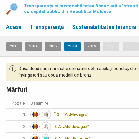
Transparența și sustenabilitatea financiară a întrepri
cu capital public din Republica Moldova
Acasă
Transparenţă
Sustenabilitatea financiar
2015
2016
2017
2018
2019
2020
2021
Daca două sau mai multe companii obțin același punctaj, ele î
i
învingători sau două medalii de bronz.
Mărfuri
Poziție
Denumire
1.
Î.S. ITA „Mecagro”
2.
S.A. „Moldovagaz”
3.
S.A. „Moldtelecom”