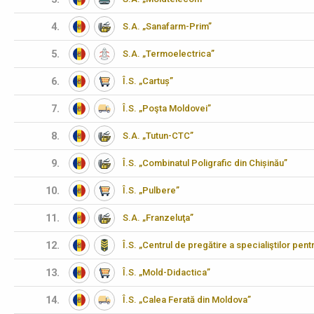
4.
S.A. „Sanafarm-Prim”
5.
S.A. „Termoelectrica”
6.
Î.S. „Cartuș”
7.
Î.S. „Poşta Moldovei”
8.
S.A. „Tutun-CTC”
9.
Î.S. „Combinatul Poligrafic din Chișinău”
10.
Î.S. „Pulbere”
11.
S.A. „Franzeluţa”
12.
Î.S. „Centrul de pregătire a specialiştilor pen
13.
Î.S. „Mold-Didactica”
14.
Î.S. „Calea Ferată din Moldova”