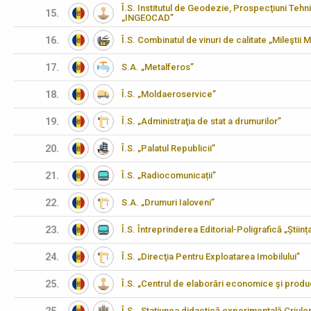
Î.S. Institutul de Geodezie, Prospecţiuni Tehn
15.
„INGEOCAD”
16.
Î.S. Combinatul de vinuri de calitate „Mileştii M
17.
S.A. „Metalferos”
18.
Î.S. „Moldaeroservice”
19.
Î.S. „Administraţia de stat a drumurilor”
20.
Î.S. „Palatul Republicii”
21.
Î.S. „Radiocomunicații”
22.
S.A. „Drumuri Ialoveni”
23.
Î.S. Întreprinderea Editorial-Poligrafică „Științ
24.
Î.S. „Direcţia Pentru Exploatarea Imobilului”
25.
Î.S. „Centrul de elaborări economice şi produ
Î.S. „Stațiunea didactică experimentală Criulen