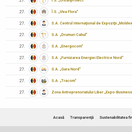
27.
Î.S. „Urbanproiect"
27.
Î.S. „Viva Flora”
27.
S.A. Centrul Internaţional de Expoziţii „Molde
27.
S.A. „Drumuri Cahul”
27.
S.A. „Energocom”
27.
S.A. „Furnizarea Energiei Electrice Nord”
27.
S.A. „Gara Nord"
27.
S.A. „Tracom”
27.
Zona Antreprenoriatului Liber „Expo-Business
Acasă
Transparenţă
Sustenabilitatea fi