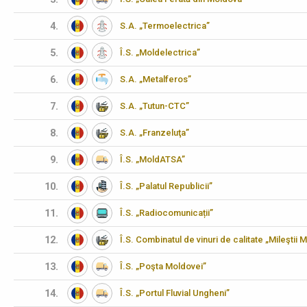
4.
S.A. „Termoelectrica”
5.
Î.S. „Moldelectrica”
6.
S.A. „Metalferos”
7.
S.A. „Tutun-CTC”
8.
S.A. „Franzeluţa”
9.
Î.S. „MoldATSA”
10.
Î.S. „Palatul Republicii”
11.
Î.S. „Radiocomunicații”
12.
Î.S. Combinatul de vinuri de calitate „Mileştii M
13.
Î.S. „Poşta Moldovei”
14.
Î.S. „Portul Fluvial Ungheni”