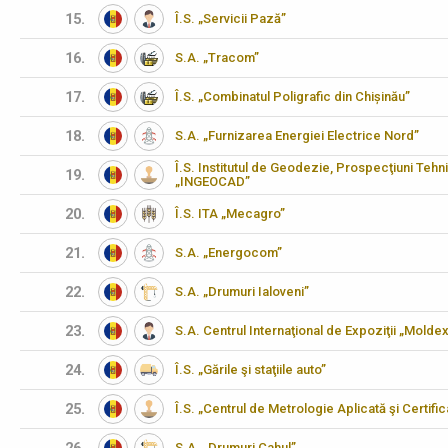
15.
Î.S. „Servicii Pază”
16.
S.A. „Tracom”
17.
Î.S. „Combinatul Poligrafic din Chișinău”
18.
S.A. „Furnizarea Energiei Electrice Nord”
Î.S. Institutul de Geodezie, Prospecţiuni Tehn
19.
„INGEOCAD”
20.
Î.S. ITA „Mecagro”
21.
S.A. „Energocom”
22.
S.A. „Drumuri Ialoveni”
23.
S.A. Centrul Internaţional de Expoziţii „Molde
24.
Î.S. „Gările şi staţiile auto”
25.
Î.S. „Centrul de Metrologie Aplicată şi Certifi
S.A. „Drumuri Cahul”