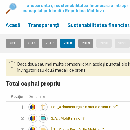
Transparența și sustenabilitatea financiară a întrepri
cu capital public din Republica Moldova
Acasă
Transparenţă
Sustenabilitatea financiar
2015
2016
2017
2018
2019
2020
2021
Daca două sau mai multe companii obțin același punctaj, ele î
i
învingători sau două medalii de bronz.
Total capital propriu
Poziție
Denumire
1.
Î.S. „Administraţia de stat a drumurilor”
2.
S.A. „Moldtelecom”
3.
Î.S. „Calea Ferată din Moldova”