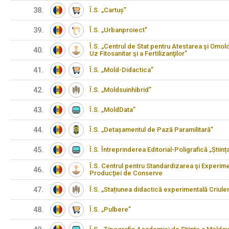
38.
Î.S. „Cartuș”
39.
Î.S. „Urbanproiect"
Î.S. „Centrul de Stat pentru Atestarea şi Omo
40.
Uz Fitosanitar şi a Fertilizanţilor”
41.
Î.S. „Mold-Didactica”
42.
Î.S. „Moldsuinhibrid”
43.
Î.S. „MoldData”
44.
Î.S. „Detașamentul de Pază Paramilitară”
45.
Î.S. Întreprinderea Editorial-Poligrafică „Științ
Î.S. Centrul pentru Standardizarea şi Experimen
46.
Producţiei de Conserve
47.
Î.S. „Stațiunea didactică experimentală Criulen
48.
Î.S. „Pulbere”