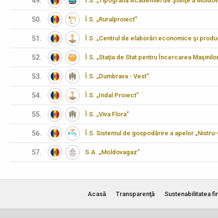
49.
Î.S. „Tipografia Academiei de Ştiinţe a Moldov
50.
Î.S. „Ruralproiect”
51.
Î.S. „Centrul de elaborări economice şi produ
52.
Î.S. „Staţia de Stat pentru Încercarea Maşinilo
53.
Î.S. „Dumbrava - Vest”
54.
Î.S. „Indal Proiect”
55.
Î.S. „Viva Flora”
56.
Î.S. Sistemul de gospodărire a apelor „Nistru
57.
S.A. „Moldovagaz”
Acasă
Transparenţă
Sustenabilitatea fi