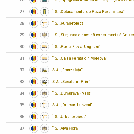
26.
27.
Î.S. „Detașamentul de Pază Paramilitară”
28.
Î.S. „Ruralproiect”
29.
Î.S. „Stațiunea didactică experimentală Criulen
30.
Î.S. „Portul Fluvial Ungheni”
31.
Î.S. „Calea Ferată din Moldova”
32.
S.A. „Franzeluţa”
33.
S.A. „Sanafarm-Prim”
34.
Î.S. „Dumbrava - Vest”
35.
S.A. „Drumuri Ialoveni”
36.
Î.S. „Urbanproiect"
37.
Î.S. „Viva Flora”