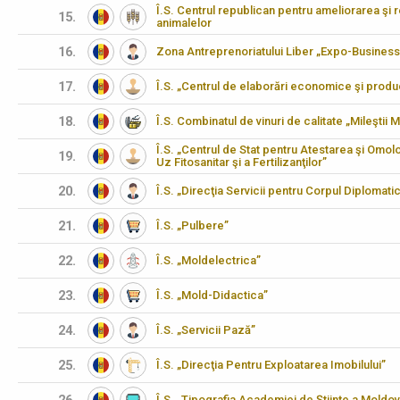
Î.S. Centrul republican pentru ameliorarea şi 
15.
animalelor
16.
Zona Antreprenoriatului Liber „Expo-Business
17.
Î.S. „Centrul de elaborări economice şi produ
18.
Î.S. Combinatul de vinuri de calitate „Mileştii M
Î.S. „Centrul de Stat pentru Atestarea şi Omo
19.
Uz Fitosanitar şi a Fertilizanţilor”
20.
Î.S. „Direcţia Servicii pentru Corpul Diplomati
21.
Î.S. „Pulbere”
22.
Î.S. „Moldelectrica”
23.
Î.S. „Mold-Didactica”
24.
Î.S. „Servicii Pază”
25.
Î.S. „Direcţia Pentru Exploatarea Imobilului”
Î.S. „Tipografia Academiei de Ştiinţe a Moldov