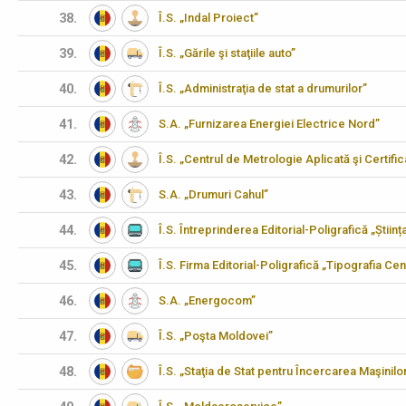
38.
Î.S. „Indal Proiect”
39.
Î.S. „Gările şi staţiile auto”
40.
Î.S. „Administraţia de stat a drumurilor”
41.
S.A. „Furnizarea Energiei Electrice Nord”
42.
Î.S. „Centrul de Metrologie Aplicată şi Certifi
43.
S.A. „Drumuri Cahul”
44.
Î.S. Întreprinderea Editorial-Poligrafică „Științ
45.
Î.S. Firma Editorial-Poligrafică „Tipografia Cen
46.
S.A. „Energocom”
47.
Î.S. „Poşta Moldovei”
48.
Î.S. „Staţia de Stat pentru Încercarea Maşinilo