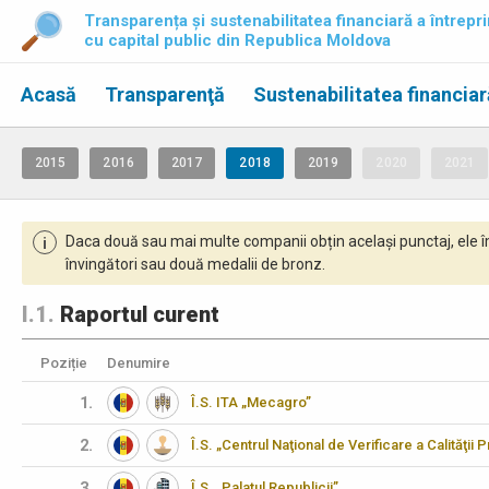
Transparența și sustenabilitatea financiară a întrepri
cu capital public din Republica Moldova
Acasă
Transparenţă
Sustenabilitatea financiar
2015
2016
2017
2018
2019
2020
2021
Daca două sau mai multe companii obțin același punctaj, ele î
i
învingători sau două medalii de bronz.
I.1.
Raportul curent
Poziție
Denumire
1.
Î.S. ITA „Mecagro”
2.
Î.S. „Centrul Naţional de Verificare a Calităţii
3.
Î.S. „Palatul Republicii”