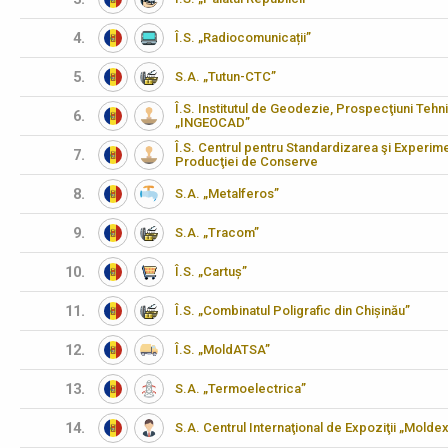
4.
Î.S. „Radiocomunicații”
5.
S.A. „Tutun-CTC”
Î.S. Institutul de Geodezie, Prospecţiuni Tehn
6.
„INGEOCAD”
Î.S. Centrul pentru Standardizarea şi Experimen
7.
Producţiei de Conserve
8.
S.A. „Metalferos”
9.
S.A. „Tracom”
10.
Î.S. „Cartuș”
11.
Î.S. „Combinatul Poligrafic din Chișinău”
12.
Î.S. „MoldATSA”
13.
S.A. „Termoelectrica”
14.
S.A. Centrul Internaţional de Expoziţii „Molde