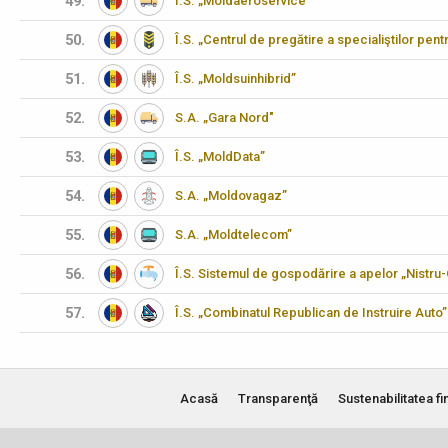
49.
Î.S. „Moldaeroservice”
50.
Î.S. „Centrul de pregătire a specialiştilor pen
51.
Î.S. „Moldsuinhibrid”
52.
S.A. „Gara Nord"
53.
Î.S. „MoldData”
54.
S.A. „Moldovagaz”
55.
S.A. „Moldtelecom”
56.
Î.S. Sistemul de gospodărire a apelor „Nistru
57.
Î.S. „Combinatul Republican de Instruire Auto”
Acasă
Transparenţă
Sustenabilitatea fi