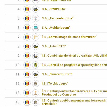
4.
S.A. „Franzeluţa”
5.
S.A. „Termoelectrica”
6.
S.A. „Moldtelecom”
7.
Î.S. „Administraţia de stat a drumurilor”
8.
S.A. „Tutun-CTC”
9.
Î.S. Combinatul de vinuri de calitate „Mileştii M
10.
Î.S. „Centrul de pregătire a specialiştilor pen
11.
S.A. „Sanafarm-Prim”
12.
Î.S. ITA „Mecagro”
Î.S. Centrul pentru Standardizarea şi Experimen
13.
Producţiei de Conserve
Î.S. Centrul republican pentru ameliorarea şi 
13.
animalelor