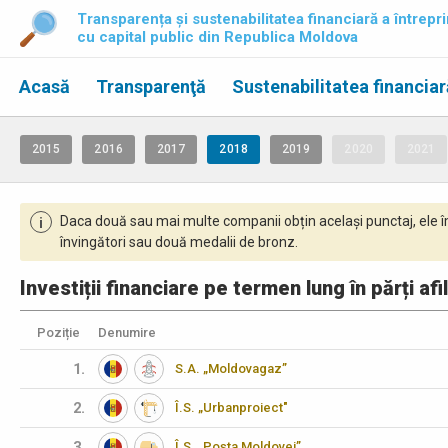
Transparența și sustenabilitatea financiară a întrepri
cu capital public din Republica Moldova
Acasă
Transparenţă
Sustenabilitatea financiar
2015
2016
2017
2018
2019
2020
2021
Daca două sau mai multe companii obțin același punctaj, ele î
i
învingători sau două medalii de bronz.
Investiții financiare pe termen lung în părți afi
Poziție
Denumire
1.
S.A. „Moldovagaz”
2.
Î.S. „Urbanproiect"
3.
Î.S. „Poşta Moldovei”