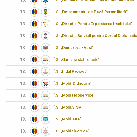
13.
13.
Î.S. „Detașamentul de Pază Paramilitară”
13.
Î.S. „Direcţia Pentru Exploatarea Imobilului”
13.
Î.S. „Direcţia Servicii pentru Corpul Diplomati
13.
Î.S. „Dumbrava - Vest”
13.
Î.S. „Gările şi staţiile auto”
13.
Î.S. „Indal Proiect”
13.
Î.S. „Mold-Didactica”
13.
Î.S. „Moldaeroservice”
13.
Î.S. „MoldATSA”
13.
Î.S. „MoldData”
13.
Î.S. „Moldelectrica”