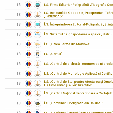
13.
Î.S. Firma Editorial-Poligrafică „Tipografia Cen
Î.S. Institutul de Geodezie, Prospecţiuni Tehn
13.
„INGEOCAD”
13.
Î.S. Întreprinderea Editorial-Poligrafică „Științ
13.
Î.S. Sistemul de gospodărire a apelor „Nistru
13.
Î.S. „Calea Ferată din Moldova”
13.
Î.S. „Cartuș”
13.
Î.S. „Centrul de elaborări economice şi produ
13.
Î.S. „Centrul de Metrologie Aplicată şi Certifi
Î.S. „Centrul de Stat pentru Atestarea şi Omo
13.
Uz Fitosanitar şi a Fertilizanţilor”
13.
Î.S. „Centrul Naţional de Verificare a Calităţii
13.
Î.S. „Combinatul Poligrafic din Chișinău”
Î.S. „Combinatul Republican de Instruire Auto”