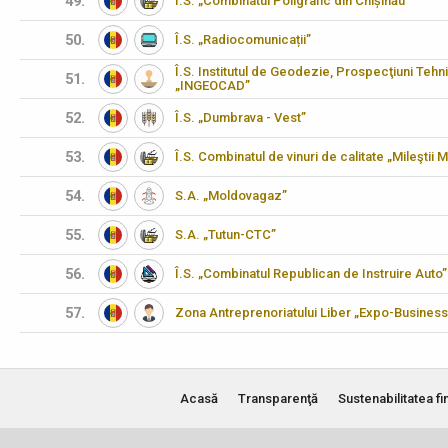
49.
Î.S. „Combinatul Poligrafic din Chișinău”
50.
Î.S. „Radiocomunicații”
Î.S. Institutul de Geodezie, Prospecţiuni Tehn
51.
„INGEOCAD”
52.
Î.S. „Dumbrava - Vest”
53.
Î.S. Combinatul de vinuri de calitate „Mileştii M
54.
S.A. „Moldovagaz”
55.
S.A. „Tutun-CTC”
56.
Î.S. „Combinatul Republican de Instruire Auto”
57.
Zona Antreprenoriatului Liber „Expo-Business
Acasă
Transparenţă
Sustenabilitatea fi