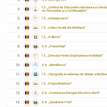
Î.S. „Centrul de Stat pentru Atestarea şi Omo
4.
Uz Fitosanitar şi a Fertilizanţilor”
5.
Î.S. „Urbanproiect"
6.
Î.S. „Calea Ferată din Moldova”
7.
Î.S. „Pulbere”
8.
S.A. „Franzeluţa”
9.
Î.S. „Direcţia Pentru Exploatarea Imobilului”
10.
S.A. „Metalferos”
11.
Î.S. „Tipografia Academiei de Ştiinţe a Moldov
12.
Î.S. „Poşta Moldovei”
13.
S.A. „Furnizarea Energiei Electrice Nord”
14.
S.A. „Sanafarm-Prim”