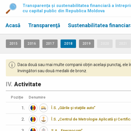
Transparența și sustenabilitatea financiară a întrepri
cu capital public din Republica Moldova
Acasă
Transparenţă
Sustenabilitatea financiar
2015
2016
2017
2018
2019
2020
2021
Daca două sau mai multe companii obțin același punctaj, ele î
i
învingători sau două medalii de bronz.
IV.
Activitate
Poziție
Denumire
1.
Î.S. „Gările şi staţiile auto”
2.
Î.S. „Centrul de Metrologie Aplicată şi Certifi
3.
S.A. „Energocom”