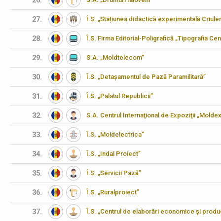
26.
27.
Î.S. „Stațiunea didactică experimentală Criulen
28.
Î.S. Firma Editorial-Poligrafică „Tipografia Cen
29.
S.A. „Moldtelecom”
30.
Î.S. „Detașamentul de Pază Paramilitară”
31.
Î.S. „Palatul Republicii”
32.
S.A. Centrul Internaţional de Expoziţii „Molde
33.
Î.S. „Moldelectrica”
34.
Î.S. „Indal Proiect”
35.
Î.S. „Servicii Pază”
36.
Î.S. „Ruralproiect”
37.
Î.S. „Centrul de elaborări economice şi produ