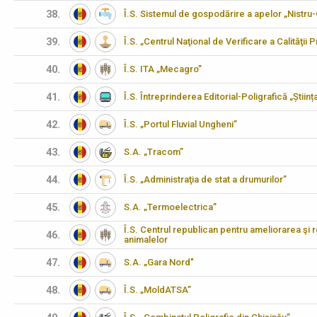
38.
Î.S. Sistemul de gospodărire a apelor „Nistru
39.
Î.S. „Centrul Naţional de Verificare a Calităţii
40.
Î.S. ITA „Mecagro”
41.
Î.S. Întreprinderea Editorial-Poligrafică „Științ
42.
Î.S. „Portul Fluvial Ungheni”
43.
S.A. „Tracom”
44.
Î.S. „Administraţia de stat a drumurilor”
45.
S.A. „Termoelectrica”
Î.S. Centrul republican pentru ameliorarea şi 
46.
animalelor
47.
S.A. „Gara Nord"
48.
Î.S. „MoldATSA”