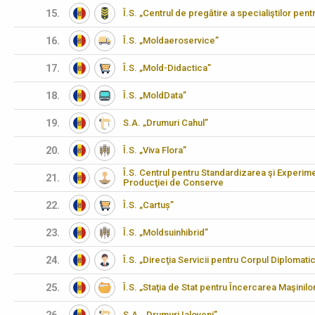
15.
Î.S. „Centrul de pregătire a specialiştilor pen
16.
Î.S. „Moldaeroservice”
17.
Î.S. „Mold-Didactica”
18.
Î.S. „MoldData”
19.
S.A. „Drumuri Cahul”
20.
Î.S. „Viva Flora”
Î.S. Centrul pentru Standardizarea şi Experimen
21.
Producţiei de Conserve
22.
Î.S. „Cartuș”
23.
Î.S. „Moldsuinhibrid”
24.
Î.S. „Direcţia Servicii pentru Corpul Diplomati
25.
Î.S. „Staţia de Stat pentru Încercarea Maşinilo
S.A. „Drumuri Ialoveni”