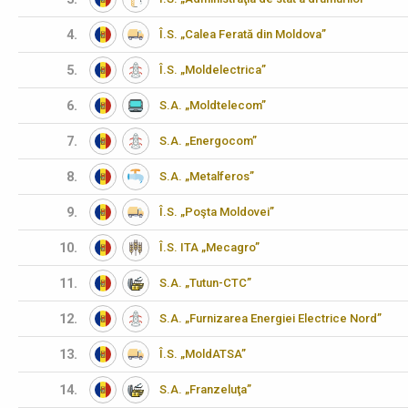
4.
Î.S. „Calea Ferată din Moldova”
5.
Î.S. „Moldelectrica”
6.
S.A. „Moldtelecom”
7.
S.A. „Energocom”
8.
S.A. „Metalferos”
9.
Î.S. „Poşta Moldovei”
10.
Î.S. ITA „Mecagro”
11.
S.A. „Tutun-CTC”
12.
S.A. „Furnizarea Energiei Electrice Nord”
13.
Î.S. „MoldATSA”
14.
S.A. „Franzeluţa”