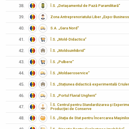
38.
Î.S. „Detașamentul de Pază Paramilitară”
39.
Zona Antreprenoriatului Liber „Expo-Business
40.
S.A. „Gara Nord"
41.
Î.S. „Mold-Didactica”
42.
Î.S. „Moldsuinhibrid”
43.
Î.S. „Pulbere”
44.
Î.S. „Moldaeroservice”
45.
Î.S. „Stațiunea didactică experimentală Criulen
46.
Î.S. „Portul Fluvial Ungheni”
Î.S. Centrul pentru Standardizarea şi Experimen
47.
Producţiei de Conserve
48.
Î.S. „Staţia de Stat pentru Încercarea Maşinilo