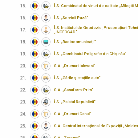
15.
Î.S. Combinatul de vinuri de calitate „Mileştii M
16.
Î.S. „Servicii Pază”
Î.S. Institutul de Geodezie, Prospecţiuni Tehn
17.
„INGEOCAD”
18.
Î.S. „Radiocomunicații”
19.
Î.S. „Combinatul Poligrafic din Chișinău”
20.
S.A. „Drumuri Ialoveni”
21.
Î.S. „Gările şi staţiile auto”
22.
S.A. „Sanafarm-Prim”
23.
Î.S. „Palatul Republicii”
24.
S.A. „Drumuri Cahul”
25.
S.A. Centrul Internaţional de Expoziţii „Molde
S.A. „Tracom”