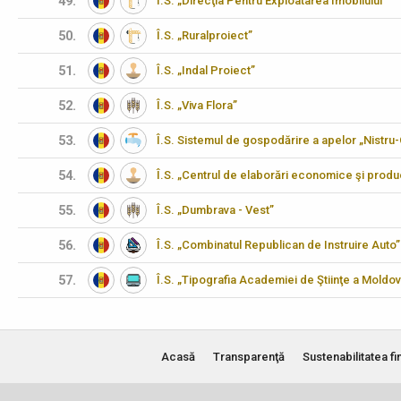
49.
Î.S. „Direcţia Pentru Exploatarea Imobilului”
50.
Î.S. „Ruralproiect”
51.
Î.S. „Indal Proiect”
52.
Î.S. „Viva Flora”
53.
Î.S. Sistemul de gospodărire a apelor „Nistru
54.
Î.S. „Centrul de elaborări economice şi produ
55.
Î.S. „Dumbrava - Vest”
56.
Î.S. „Combinatul Republican de Instruire Auto”
57.
Î.S. „Tipografia Academiei de Ştiinţe a Moldov
Acasă
Transparenţă
Sustenabilitatea fi