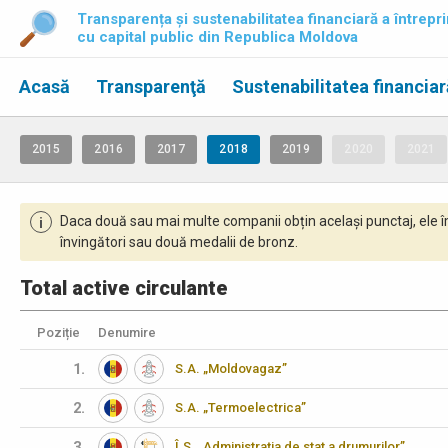
Transparența și sustenabilitatea financiară a întrepri
cu capital public din Republica Moldova
Acasă
Transparenţă
Sustenabilitatea financiar
2015
2016
2017
2018
2019
2020
2021
Daca două sau mai multe companii obțin același punctaj, ele î
i
învingători sau două medalii de bronz.
Total active circulante
Poziție
Denumire
1.
S.A. „Moldovagaz”
2.
S.A. „Termoelectrica”
3.
Î.S. „Administraţia de stat a drumurilor”