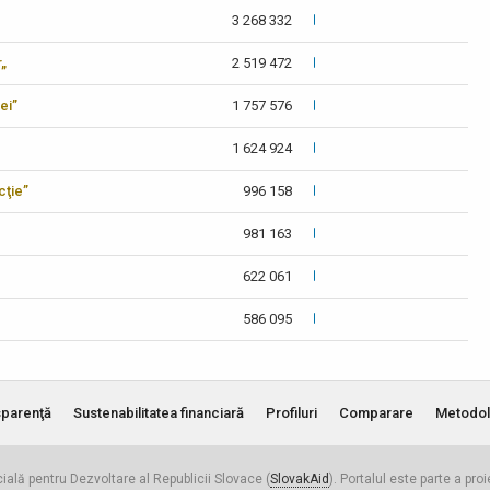
3 268 332
r„
2 519 472
ei”
1 757 576
1 624 924
cţie”
996 158
981 163
622 061
586 095
parenţă
Sustenabilitatea financiară
Profiluri
Comparare
Metodol
cială pentru Dezvoltare al Republicii Slovace (
SlovakAid
). Portalul este parte a pro