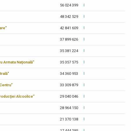
56 024 399
48 342 529
care”
42 841 609
37 899 626
35 381 224
tru Armata Naţională”
35 357 575
trală"
34 360 953
-Centru”
33 309 879
 Producţiei Alcoolice”
29 040 046
28 964 150
21 370 138
17 444 295