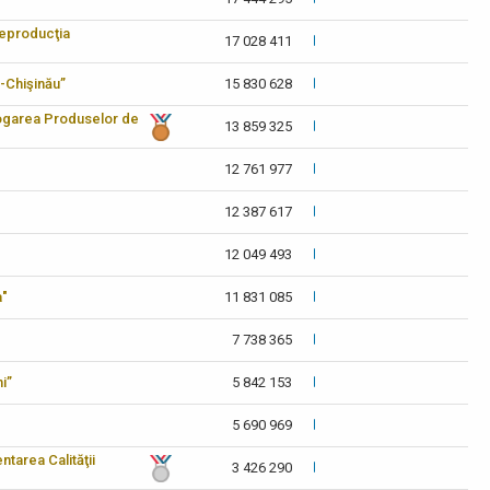
reproducţia
17 028 411
-Chişinău”
15 830 628
logarea Produselor de
13 859 325
12 761 977
12 387 617
12 049 493
a"
11 831 085
7 738 365
i”
5 842 153
5 690 969
tarea Calităţii
3 426 290