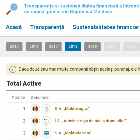
Transparența și sustenabilitatea financiară a întrepri
cu capital public din Republica Moldova
Acasă
Transparenţă
Sustenabilitatea financiar
2015
2016
2017
2018
2019
2020
2021
Daca două sau mai multe companii obțin același punctaj, ele îm
i
Total Active
Poziție
Denumire
1.
S.A. „Moldovagaz”
2.
Î.S. „Administraţia de stat a drumurilor”
3.
S.A. „Moldtelecom”