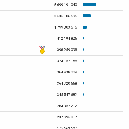
5 699 191 040
3 535 106 696
1 799 303 616
412 194 826
398 259 098
374 157 156
364 838 009
364 720 568
345 547 682
264 357 212
237 995 017
175 663 507