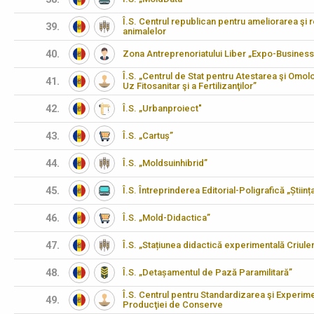
Î.S. Centrul republican pentru ameliorarea şi 
39.
animalelor
40.
Zona Antreprenoriatului Liber „Expo-Business
Î.S. „Centrul de Stat pentru Atestarea şi Omo
41.
Uz Fitosanitar şi a Fertilizanţilor”
42.
Î.S. „Urbanproiect"
43.
Î.S. „Cartuș”
44.
Î.S. „Moldsuinhibrid”
45.
Î.S. Întreprinderea Editorial-Poligrafică „Științ
46.
Î.S. „Mold-Didactica”
47.
Î.S. „Stațiunea didactică experimentală Criulen
48.
Î.S. „Detașamentul de Pază Paramilitară”
Î.S. Centrul pentru Standardizarea şi Experimen
49.
Producţiei de Conserve