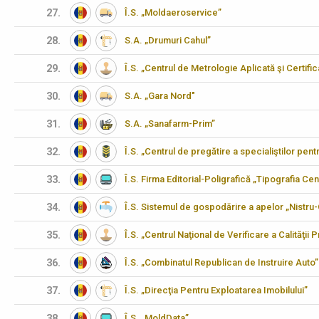
27.
Î.S. „Moldaeroservice”
28.
S.A. „Drumuri Cahul”
29.
Î.S. „Centrul de Metrologie Aplicată şi Certifi
30.
S.A. „Gara Nord"
31.
S.A. „Sanafarm-Prim”
32.
Î.S. „Centrul de pregătire a specialiştilor pen
33.
Î.S. Firma Editorial-Poligrafică „Tipografia Cen
34.
Î.S. Sistemul de gospodărire a apelor „Nistru
35.
Î.S. „Centrul Naţional de Verificare a Calităţii
36.
Î.S. „Combinatul Republican de Instruire Auto”
37.
Î.S. „Direcţia Pentru Exploatarea Imobilului”
38.
Î.S. „MoldData”