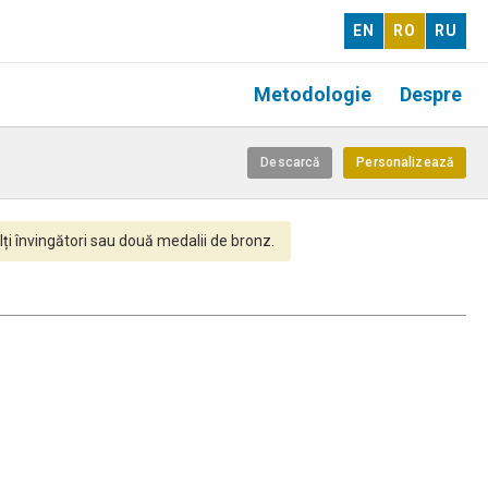
EN
RO
RU
Metodologie
Despre
Descarcă
Personalizează
ți învingători sau două medalii de bronz.