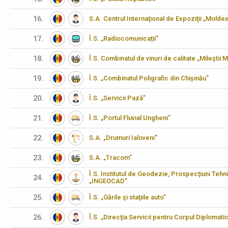
16.
S.A. Centrul Internaţional de Expoziţii „Molde
17.
Î.S. „Radiocomunicații”
18.
Î.S. Combinatul de vinuri de calitate „Mileştii M
19.
Î.S. „Combinatul Poligrafic din Chișinău”
20.
Î.S. „Servicii Pază”
21.
Î.S. „Portul Fluvial Ungheni”
22.
S.A. „Drumuri Ialoveni”
23.
S.A. „Tracom”
Î.S. Institutul de Geodezie, Prospecţiuni Tehn
24.
„INGEOCAD”
25.
Î.S. „Gările şi staţiile auto”
26.
Î.S. „Direcţia Servicii pentru Corpul Diplomati