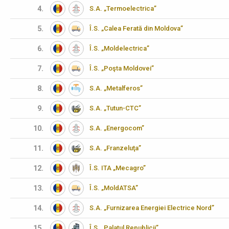
4.
S.A. „Termoelectrica”
5.
Î.S. „Calea Ferată din Moldova”
6.
Î.S. „Moldelectrica”
7.
Î.S. „Poşta Moldovei”
8.
S.A. „Metalferos”
9.
S.A. „Tutun-CTC”
10.
S.A. „Energocom”
11.
S.A. „Franzeluţa”
12.
Î.S. ITA „Mecagro”
13.
Î.S. „MoldATSA”
14.
S.A. „Furnizarea Energiei Electrice Nord”
15.
Î.S. „Palatul Republicii”