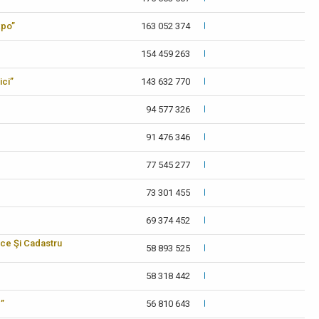
xpo”
163 052 374
154 459 263
ici”
143 632 770
94 577 326
91 476 346
77 545 277
73 301 455
69 374 452
ice Şi Cadastru
58 893 525
58 318 442
c”
56 810 643