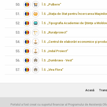
50.
Î.S. „Pulbere”
51.
Î.S. „Staţia de Stat pentru Încercarea Maşinilo
52.
Î.S. „Tipografia Academiei de Ştiinţe a Moldov
53.
Î.S. „Ruralproiect”
54.
Î.S. „Centrul de elaborări economice şi produ
55.
Î.S. „Indal Proiect”
56.
Î.S. „Dumbrava - Vest”
57.
Î.S. „Viva Flora”
Acasă
Trans
Portalul a fost creat cu suportul financiar al Programului de Asistență Ofi