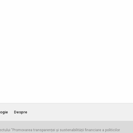
ogie
Despre
iectului "Promovarea transparenței și sustenabilității financiare a politicilor