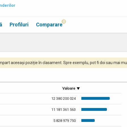
nderilor
0
ă
Profiluri
Comparare
part aceeași poziție în clasament. Spre exemplu, pot fi doi sau mai mul
Valoare
12 380 200 024
11 181 361 563
5 828 979 750