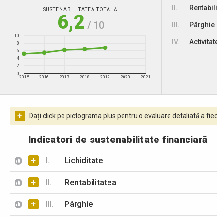
II.
Rentabili
SUSTENABILITATEA TOTALĂ
6,2
/ 10
III.
Pârghie
10
IV.
Activitat
8
6
4
2
0
2015
2016
2017
2018
2019
2020
2021
+
Dați click pe pictograma plus pentru o evaluare detaliată a fiec
Indicatori de sustenabilitate financiară
+
I.
Lichiditate
+
II.
Rentabilitatea
+
III.
Pârghie