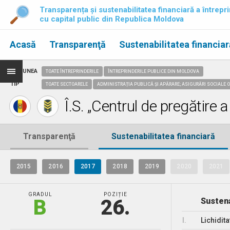
Transparența și sustenabilitatea financiară a întrepri
cu capital public din Republica Moldova
Acasă
Transparenţă
Sustenabilitatea financiar
REGIUNEA
TOATE ÎNTREPRINDERILE
ÎNTREPRINDERILE PUBLICE DIN MOLDOVA
TIP
TOATE SECTOARELE
ADMINISTRAȚIA PUBLICĂ ȘI APĂRARE; ASIGURĂRI SOCIALE O
Î.S. „Centrul de pregătire 
Transparenţă
Sustenabilitatea financiară
2015
2016
2017
2018
2019
2020
2021
GRADUL
POZIȚIE
B
26.
Sustena
I.
Lichidita