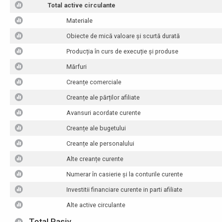
Total active circulante
Materiale
Obiecte de mică valoare și scurtă durată
Producția în curs de execuție și produse
Mărfuri
Creanțe comerciale
Creanțe ale părților afiliate
Avansuri acordate curente
Creanțe ale bugetului
Creanțe ale personalului
Alte creanțe curente
Numerar în casierie și la conturile curente
Investitii financiare curente in parti afiliate
Alte active circulante
Total Pasiv