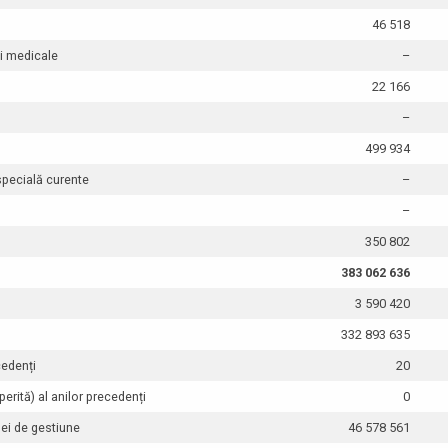
46 518
și medicale
–
22 166
–
499 934
 specială curente
–
–
350 802
383 062 636
3 590 420
332 893 635
cedenți
20
perită) al anilor precedenți
0
dei de gestiune
46 578 561