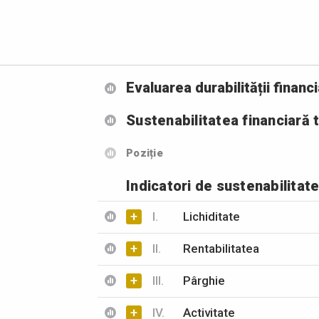
Evaluarea durabilității financ
Sustenabilitatea financiară 
Poziție
Indicatori de sustenabilitate
+
I.
Lichiditate
+
II.
Rentabilitatea
+
III.
Pârghie
+
IV.
Activitate