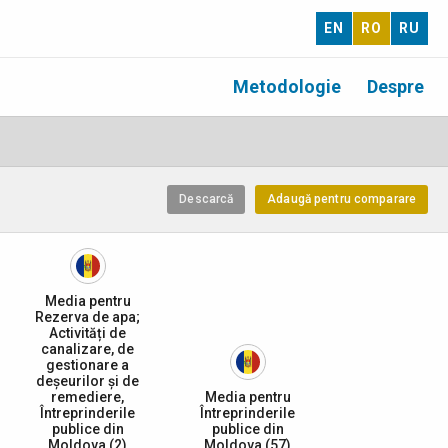
EN
RO
RU
Metodologie
Despre
Descarcă
Adaugă pentru comparare
Media pentru
Rezerva de apa;
Activități de
canalizare, de
gestionare a
deșeurilor și de
remediere,
Media pentru
Întreprinderile
Întreprinderile
publice din
publice din
Moldova (2)
Moldova (57)