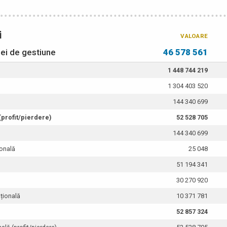
i
VALOARE
dei de gestiune
46 578 561
1 448 744 219
1 304 403 520
144 340 699
 (profit/pierdere)
52 528 705
144 340 699
ională
25 048
51 194 341
30 270 920
ațională
10 371 781
52 857 324