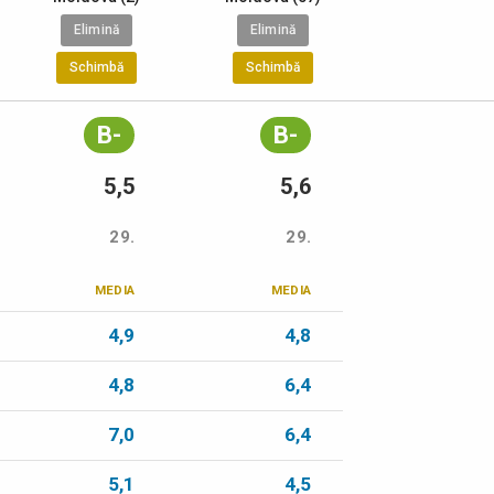
Elimină
Elimină
Schimbă
Schimbă
B-
B-
5,5
5,6
29.
29.
MEDIA
MEDIA
4,9
4,8
4,8
6,4
7,0
6,4
5,1
4,5