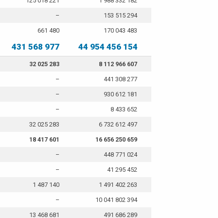
125 018 221
1 988 332 182
–
153 515 294
661 480
170 043 483
431 568 977
44 954 456 154
32 025 283
8 112 966 607
–
441 308 277
–
930 612 181
–
8 433 652
32 025 283
6 732 612 497
18 417 601
16 656 250 659
–
448 771 024
–
41 295 452
1 487 140
1 491 402 263
–
10 041 802 394
13 468 681
491 686 289