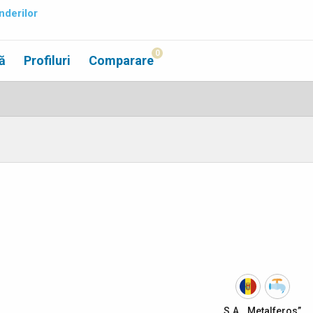
nderilor
0
ă
Profiluri
Comparare
S.A. „Metalferos”