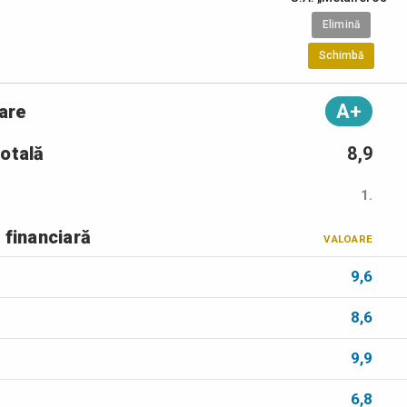
Elimină
Schimbă
A+
iare
totală
8,9
1.
 financiară
VALOARE
9,6
8,6
9,9
6,8