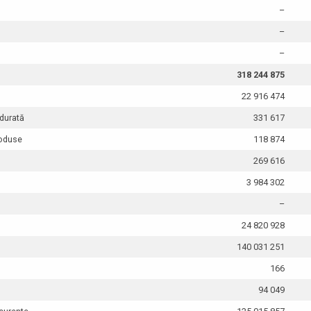
–
–
–
318 244 875
22 916 474
 durată
331 617
roduse
118 874
269 616
3 984 302
–
24 820 928
140 031 251
166
94 049