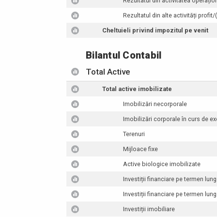
Rezultatul din activitatea operațion
Rezultatul din alte activități profit/
Cheltuieli privind impozitul pe venit
Bilantul Contabil
Total Active
Total active imobilizate
Imobilizări necorporale
Imobilizări corporale în curs de ex
Terenuri
Mijloace fixe
Active biologice imobilizate
Investiții financiare pe termen lung 
Investiții financiare pe termen lung î
Investiții imobiliare