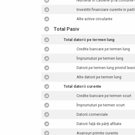
Numerar în casierie și la conturile
Investitii financiare curente in parti
Alte active circulante
Total Pasiv
Total datorii pe termen lung
Credite bancare pe termen lung
Împrumuturi pe termen lung
Datorii pe termen lung privind leas
Alte datorii pe termen lung
Total datorii curente
Credite bancare pe termen scurt
Împrumuturi pe termen scurt
Datorii comerciale
Datorii față de părți afiliate
Avansuri primite curente