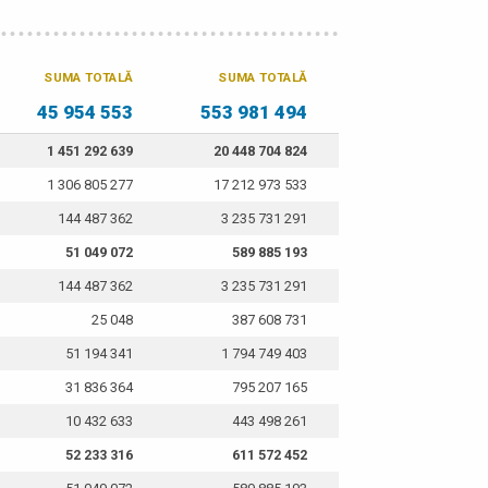
SUMA TOTALĂ
SUMA TOTALĂ
45 954 553
553 981 494
1 451 292 639
20 448 704 824
1 306 805 277
17 212 973 533
144 487 362
3 235 731 291
51 049 072
589 885 193
144 487 362
3 235 731 291
25 048
387 608 731
51 194 341
1 794 749 403
31 836 364
795 207 165
10 432 633
443 498 261
52 233 316
611 572 452