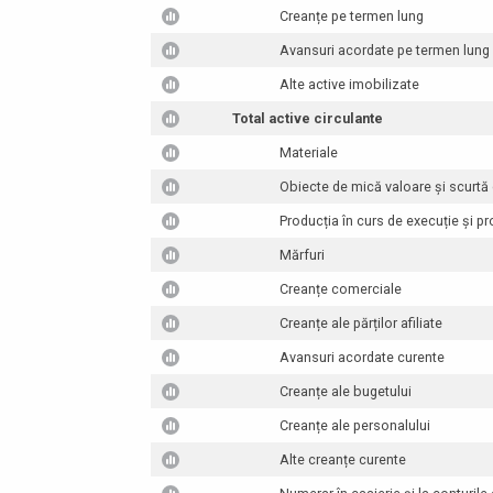
Creanțe pe termen lung
Avansuri acordate pe termen lung
Alte active imobilizate
Total active circulante
Materiale
Obiecte de mică valoare și scurtă
Producția în curs de execuție și p
Mărfuri
Creanțe comerciale
Creanțe ale părților afiliate
Avansuri acordate curente
Creanțe ale bugetului
Creanțe ale personalului
Alte creanțe curente