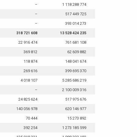
–
1 118 288 774
–
517 449 725
–
393 014 273
318 721 608
13 528 424 235
22 916 474
761 681 108
369 812
62 609 882
118 874
148 041 674
269 616
399 695 370
4 018 107
5 285 686 219
–
2 100 009 316
24 825 624
517 975 676
140 056 978
620 146 977
70 444
15 273 892
392 254
1 273 185 599