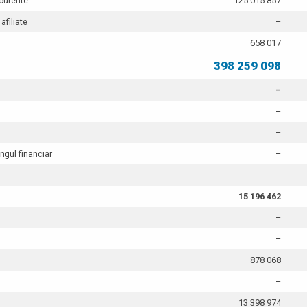
 curente
125 015 857
 afiliate
–
658 017
398 259 098
–
–
–
ingul financiar
–
–
15 196 462
–
–
878 068
–
13 398 974