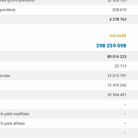
ală (profit/pierdere)
52 528 705
(pierdere)
328 619
6 278 763
VALOARE
398 259 098
80 014 223
23 715
ecuție
13 015 797
13 470 260
53 504 451
–
în părți neafiliate
–
n părți afiliate
–
–