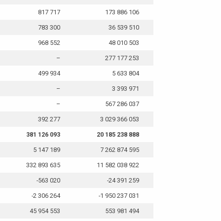
817 717
173 886 106
783 300
36 539 510
968 552
48 010 503
–
277 177 253
499 934
5 633 804
–
3 393 971
–
567 286 037
392 277
3 029 366 053
381 126 093
20 185 238 888
5 147 189
7 262 874 595
332 893 635
11 582 038 922
-563 020
-24 391 259
-2 306 264
-1 950 237 031
45 954 553
553 981 494