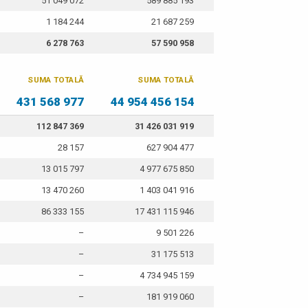
51 049 072
589 885 193
1 184 244
21 687 259
6 278 763
57 590 958
SUMA TOTALĂ
SUMA TOTALĂ
431 568 977
44 954 456 154
112 847 369
31 426 031 919
28 157
627 904 477
13 015 797
4 977 675 850
13 470 260
1 403 041 916
86 333 155
17 431 115 946
–
9 501 226
–
31 175 513
–
4 734 945 159
–
181 919 060