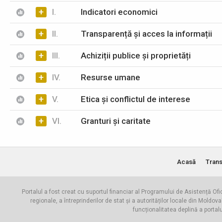
+
I.
Indicatori economici
+
II.
Transparență și acces la informații
+
III.
Achiziții publice și proprietăți
+
IV.
Resurse umane
+
V.
Etica și conflictul de interese
+
VI.
Granturi și caritate
Acasă
Trans
Portalul a fost creat cu suportul financiar al Programului de Asistență Ofi
regionale, a întreprinderilor de stat și a autorităților locale din Mo
funcționalitatea deplină a portal