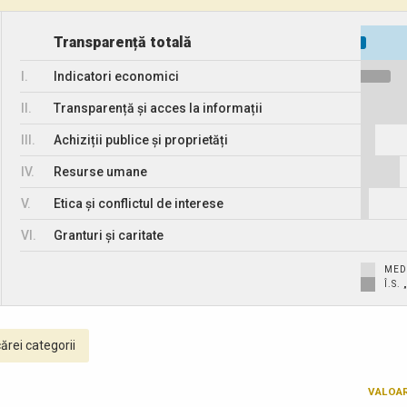
Transparență totală
I.
Indicatori economici
II.
Transparență și acces la informații
III.
Achiziții publice și proprietăți
IV.
Resurse umane
V.
Etica și conflictul de interese
VI.
Granturi și caritate
MED
Î.S.
ărei categorii
VALOA