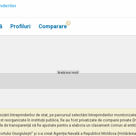
nderilor
0
ă
Profiluri
Comparare
Arată mai mult
izării întreprinderilor de stat, pe parcursul selectării întreprinderilor monitoriz
ost reorganizate în instituții publice, fie au fost privatizate de companii private (
le de transparență să fie ajustate pentru a elabora un clasament comun al entitățil
 portului Giurgiulești” și s-a creat Agenția Navală a Republicii Moldova (Hotărârea