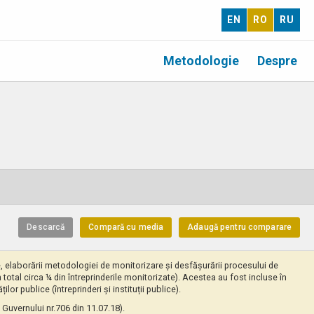
EN
RO
RU
Metodologie
Despre
Descarcă
Compară cu media
Adaugă pentru comparare
ate, elaborării metodologiei de monitorizare și desfășurării procesului de
în total circa ¼ din întreprinderile monitorizate). Acestea au fost incluse în
or publice (întreprinderi și instituții publice).
 Guvernului nr.706 din 11.07.18).