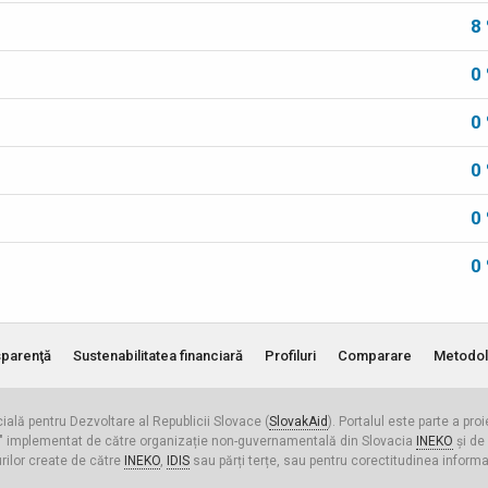
8
0
0
0
0
0
parenţă
Sustenabilitatea financiară
Profiluri
Comparare
Metodol
cială pentru Dezvoltare al Republicii Slovace (
SlovakAid
). Portalul este parte a pro
ldova" implementat de către organizație non-guvernamentală din Slovacia
INEKO
și de
urilor create de către
INEKO
,
IDIS
sau părți terțe, sau pentru corectitudinea informați