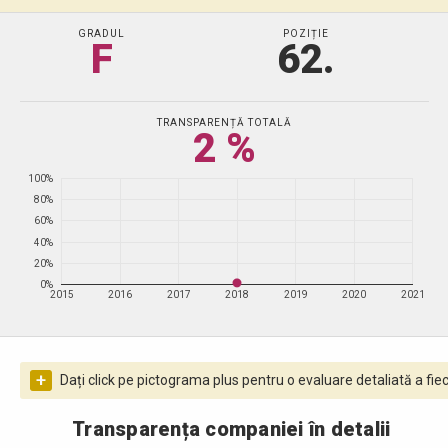
GRADUL
POZIȚIE
F
62.
TRANSPARENȚĂ TOTALĂ
2 %
100%
80%
60%
40%
20%
0%
2015
2016
2017
2018
2019
2020
2021
+
Dați click pe pictograma plus pentru o evaluare detaliată a fiec
Transparența companiei în detalii