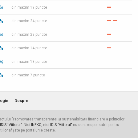
–
 %
din maxim 19 puncte
–
–
 %
din maxim 24 puncte
–
 %
din maxim 23 puncte
–
 %
din maxim 14 puncte
 %
din maxim 13 puncte
 %
din maxim 7 puncte
ogie
Despre
iectului "Promovarea transparenței și sustenabilității financiare a politicilor
IDIS "Viitorul"
. Nici
INEKO
, nici
IDIS "Viitorul"
nu sunt responsabili pentru
ilor afișate pe portalurile create.