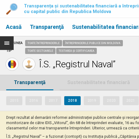
Transparența și sustenabilitatea financiară a întrepri
cu capital public din Republica Moldova
Acasă
Transparenţă
Sustenabilitatea financiar
REGIUNEA
TOATE ÎNTREPRINDERILE
ÎNTREPRINDERILE PUBLICE DIN MOLDOVA
TIP
TOATE SECTOARELE
TESTAREA ȘI CERTIFICAREA
Î.S. „Registrul Naval”
Transparenţă
Sustenabilitatea financiară
2015
2016
2017
2018
2019
2020
2021
Drept rezultat al demarării reformei administrației publice centrale și reorgan
monitorizare de către IDIS „Viitorul”, din 68 de întreprinderi evaluate, 16 au f
clasamentul celor mai transparente întreprinderi. Ulterior, urmează ca criterii
Î.S. „Registrul Naval” – a fuzionat (contopit) cu Instituția publică „Căpitănia