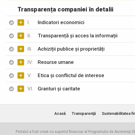
Transparența companiei în detalii
+
I.
Indicatori economici
+
II.
Transparență și acces la informații
+
III.
Achiziții publice și proprietăți
+
IV.
Resurse umane
+
V.
Etica și conflictul de interese
+
VI.
Granturi și caritate
Acasă
Transparenţă
Sustenabilitatea fi
Portalul a fost creat cu suportul financiar al Programului de Asistență Of