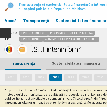
Transparența și sustenabilitatea financiară a întrepri
cu capital public din Republica Moldova
Acasă
Transparenţă
Sustenabilitatea financiar
REGIUNEA
TOATE ÎNTREPRINDERILE
ÎNTREPRINDERILE PUBLICE DIN MOLDOVA
TIP
TOATE SECTOARELE
ACTIVITĂȚI PROFESIONALE, ȘTIINȚIFICE ȘI TEHNICE
Î.S. „Fintehinform”
Transparenţă
Sustenabilitatea financiară
2015
2016
2017
2018
2019
2020
2021
Drept rezultat al demarării reformei administrației publice centrale și reorgani
metodologiei de monitorizare și desfășurării procesului de monitorizare de cătr
publice, fie au fost privatizate de companii private (în total circa ¼ din înt
întreprinderi. Ulterior, urmează ca criteriile de transparență să fie ajustate p