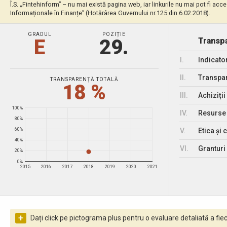
Î.S. „Fintehinform” – nu mai există pagina web, iar linkurile nu mai pot fi acc
Informaționale în Finanțe” (Hotărârea Guvernului nr.125 din 6.02.2018).
GRADUL
POZIȚIE
E
29.
Transpa
I.
Indicato
II.
Transpar
TRANSPARENȚĂ TOTALĂ
18 %
III.
Achiziții
100%
IV.
Resurse
80%
V.
Etica și 
60%
40%
VI.
Granturi 
20%
0%
2015
2016
2017
2018
2019
2020
2021
+
Dați click pe pictograma plus pentru o evaluare detaliată a fiec