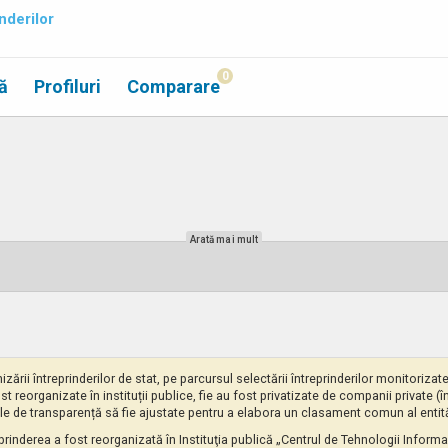
nderilor
0
ă
Profiluri
Comparare
Arată mai mult
izării întreprinderilor de stat, pe parcursul selectării întreprinderilor monitoriz
ost reorganizate în instituții publice, fie au fost privatizate de companii private (
le de transparență să fie ajustate pentru a elabora un clasament comun al entitățil
eprinderea a fost reorganizată în Instituţia publică „Centrul de Tehnologii Inform