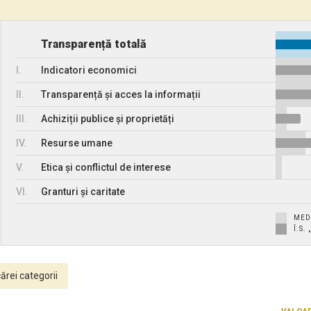
Transparență totală
I.
Indicatori economici
II.
Transparență și acces la informații
III.
Achiziții publice și proprietăți
IV.
Resurse umane
V.
Etica și conflictul de interese
VI.
Granturi și caritate
MED
Î.S
ărei categorii