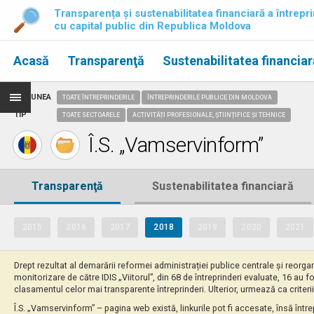
Transparența și sustenabilitatea financiară a întrepri
cu capital public din Republica Moldova
Acasă
Transparenţă
Sustenabilitatea financiar
REGIUNEA
TOATE ÎNTREPRINDERILE
ÎNTREPRINDERILE PUBLICE DIN MOLDOVA
TIP
TOATE SECTOARELE
ACTIVITĂȚI PROFESIONALE, ȘTIINȚIFICE ȘI TEHNICE
Î.S. „Vamservinform”
Transparenţă
Sustenabilitatea financiară
2015
2016
2017
2018
2019
2020
2021
Drept rezultat al demarării reformei administrației publice centrale și reorgan
monitorizare de către IDIS „Viitorul”, din 68 de întreprinderi evaluate, 16 au f
clasamentul celor mai transparente întreprinderi. Ulterior, urmează ca criterii
Î.S. „Vamservinform” – pagina web există, linkurile pot fi accesate, însă într