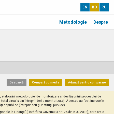
EN
RO
RU
Metodologie
Despre
Descarcă
Compară cu media
Adaugă pentru comparare
ate, elaborării metodologiei de monitorizare și desfășurării procesului de
în total circa ¼ din întreprinderile monitorizate). Acestea au fost incluse în
or publice (întreprinderi și instituții publice).
aționale în Finanțe” (Hotărârea Guvernului nr.125 din 6.02.2018), care are o