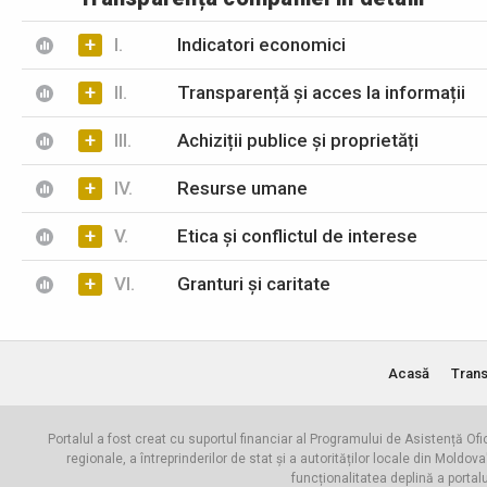
+
I.
Indicatori economici
+
II.
Transparență și acces la informații
+
III.
Achiziții publice și proprietăți
+
IV.
Resurse umane
+
V.
Etica și conflictul de interese
+
VI.
Granturi și caritate
Acasă
Trans
Portalul a fost creat cu suportul financiar al Programului de Asistență Ofi
regionale, a întreprinderilor de stat și a autorităților locale din Mo
funcționalitatea deplină a portal