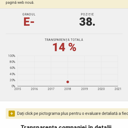
pagină web nouă.
GRADUL
POZIȚIE
E-
38.
TRANSPARENȚĂ TOTALĂ
14 %
100%
80%
60%
40%
20%
0%
2015
2016
2017
2018
2019
2020
2021
+
Dați click pe pictograma plus pentru o evaluare detaliată a fiec
Transparența companiei în detalii