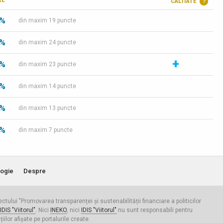
RE
CALITATE
?
 %
din maxim 19 puncte
 %
din maxim 24 puncte
+
 %
din maxim 23 puncte
 %
din maxim 14 puncte
 %
din maxim 13 puncte
 %
din maxim 7 puncte
ogie
Despre
iectului "Promovarea transparenței și sustenabilității financiare a politicilor
IDIS "Viitorul"
. Nici
INEKO
, nici
IDIS "Viitorul"
nu sunt responsabili pentru
ilor afișate pe portalurile create.