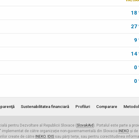
VALOA
18
27
9
14
0
0
parenţă
Sustenabilitatea financiară
Profiluri
Comparare
Metodol
cială pentru Dezvoltare al Republicii Slovace (
SlovakAid
). Portalul este parte a pro
ldova" implementat de către organizație non-guvernamentală din Slovacia
INEKO
și de
urilor create de către
INEKO
,
IDIS
sau părți terțe, sau pentru corectitudinea informați