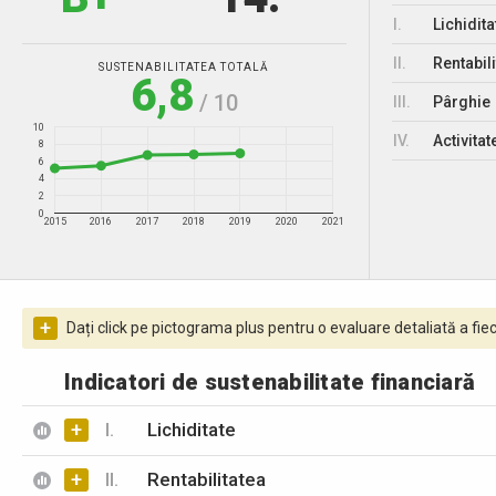
I.
Lichidita
II.
Rentabili
SUSTENABILITATEA TOTALĂ
6,8
/ 10
III.
Pârghie
10
IV.
Activitat
8
6
4
2
0
2015
2016
2017
2018
2019
2020
2021
+
Dați click pe pictograma plus pentru o evaluare detaliată a fiec
Indicatori de sustenabilitate financiară
+
I.
Lichiditate
+
II.
Rentabilitatea