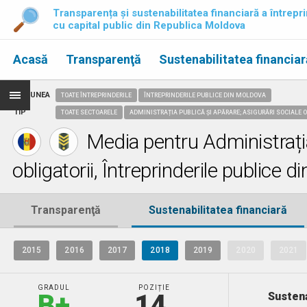
Transparența și sustenabilitatea financiară a întrepri
cu capital public din Republica Moldova
Acasă
Transparenţă
Sustenabilitatea financiar
REGIUNEA
TOATE ÎNTREPRINDERILE
ÎNTREPRINDERILE PUBLICE DIN MOLDOVA
TIP
TOATE SECTOARELE
ADMINISTRAȚIA PUBLICĂ ȘI APĂRARE; ASIGURĂRI SOCIALE O
Media pentru Administrația
obligatorii, Întreprinderile publice 
Transparenţă
Sustenabilitatea financiară
2015
2016
2017
2018
2019
2020
2021
GRADUL
POZIȚIE
B+
14.
Sustena