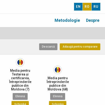
EN
RO
RU
Metodologie
Despre
Descarcă
Adaugă pentru comparare
Media pentru
Testarea și
certificarea,
Media pentru
Întreprinderile
Întreprinderile
publice din
publice din
Moldova (7)
Moldova (68)
Elimină
Elimină
Schimbă
Schimbă