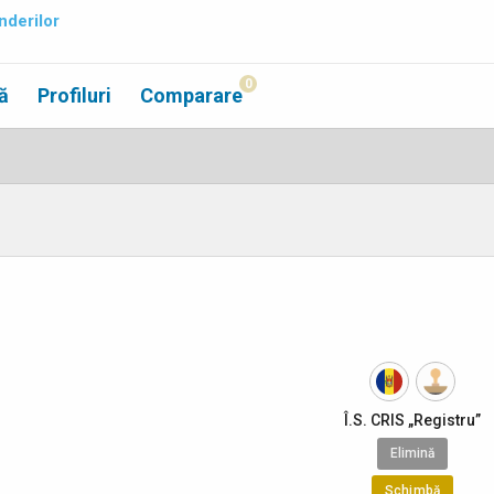
nderilor
0
ă
Profiluri
Comparare
Î.S. CRIS „Registru”
Elimină
Schimbă