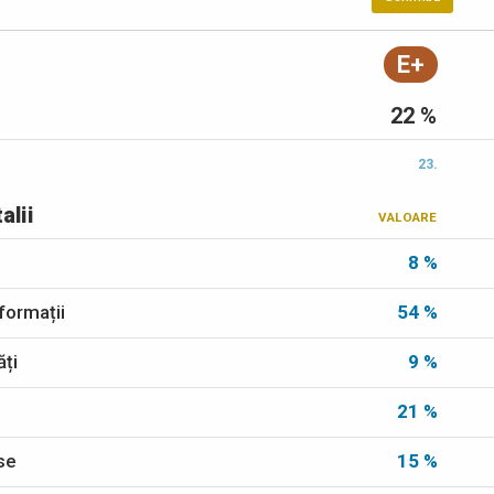
E+
22 %
23.
alii
VALOARE
8 %
formații
54 %
ăți
9 %
21 %
ese
15 %