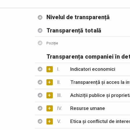
Nivelul de transparență
Transparență totală
Poziție
Transparența companiei în det
+
I.
Indicatori economici
+
II.
Transparență și acces la in
+
III.
Achiziții publice și propriet
+
IV.
Resurse umane
+
V.
Etica și conflictul de inter