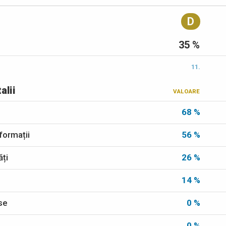
D
35 %
11.
alii
VALOARE
68 %
formații
56 %
ăți
26 %
14 %
ese
0 %
0 %