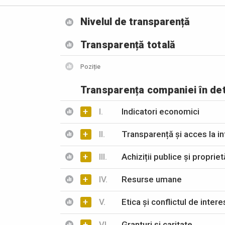
Nivelul de transparență
Transparență totală
Poziție
Transparența companiei în det
+
I.
Indicatori economici
+
II.
Transparență și acces la in
+
III.
Achiziții publice și propriet
+
IV.
Resurse umane
+
V.
Etica și conflictul de inter
+
VI.
Granturi și caritate