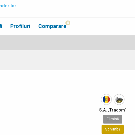
nderilor
0
ă
Profiluri
Comparare
S.A. „Tracom”
Elimină
Schimbă