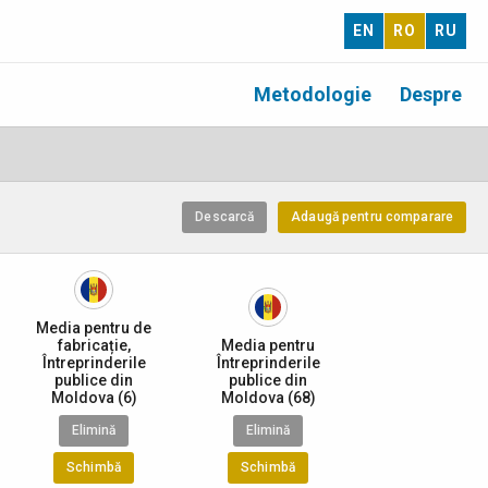
EN
RO
RU
Metodologie
Despre
Descarcă
Adaugă pentru comparare
Media pentru de
fabricație,
Media pentru
Întreprinderile
Întreprinderile
publice din
publice din
Moldova (6)
Moldova (68)
Elimină
Elimină
Schimbă
Schimbă