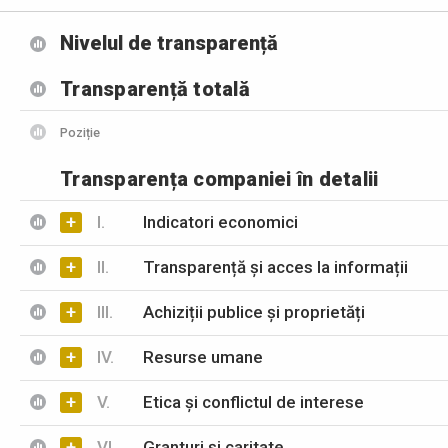
Nivelul de transparență
Transparență totală
Poziție
Transparența companiei în detalii
+
I.
Indicatori economici
+
II.
Transparență și acces la informații
+
III.
Achiziții publice și proprietăți
+
IV.
Resurse umane
+
V.
Etica și conflictul de interese
+
VI.
Granturi și caritate