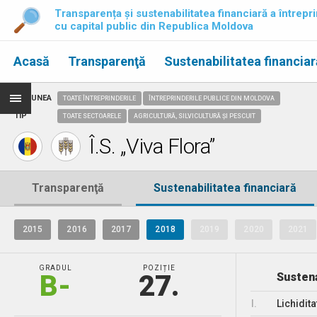
Transparența și sustenabilitatea financiară a întrepri
cu capital public din Republica Moldova
Acasă
Transparenţă
Sustenabilitatea financiar
REGIUNEA
TOATE ÎNTREPRINDERILE
ÎNTREPRINDERILE PUBLICE DIN MOLDOVA
TIP
TOATE SECTOARELE
AGRICULTURĂ, SILVICULTURĂ ȘI PESCUIT
Î.S. „Viva Flora”
Transparenţă
Sustenabilitatea financiară
2015
2016
2017
2018
2019
2020
2021
GRADUL
POZIȚIE
B-
27.
Sustena
I.
Lichidita