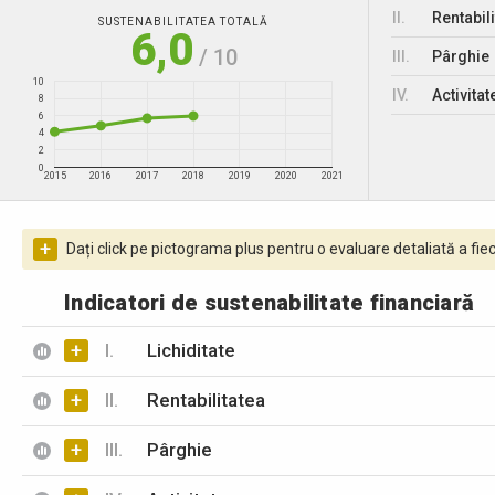
II.
Rentabili
SUSTENABILITATEA TOTALĂ
6,0
/ 10
III.
Pârghie
10
IV.
Activitat
8
6
4
2
0
2015
2016
2017
2018
2019
2020
2021
+
Dați click pe pictograma plus pentru o evaluare detaliată a fiec
Indicatori de sustenabilitate financiară
+
I.
Lichiditate
+
II.
Rentabilitatea
+
III.
Pârghie