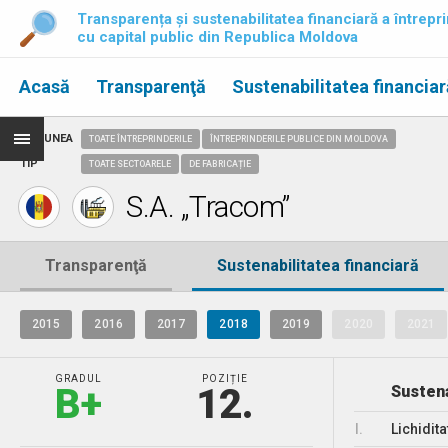
Transparența și sustenabilitatea financiară a întrepri
cu capital public din Republica Moldova
Acasă
Transparenţă
Sustenabilitatea financiar
REGIUNEA
TOATE ÎNTREPRINDERILE
ÎNTREPRINDERILE PUBLICE DIN MOLDOVA
TIP
TOATE SECTOARELE
DE FABRICAȚIE
S.A. „Tracom”
Transparenţă
Sustenabilitatea financiară
2015
2016
2017
2018
2019
2020
2021
GRADUL
POZIȚIE
B+
12.
Sustena
I.
Lichidita