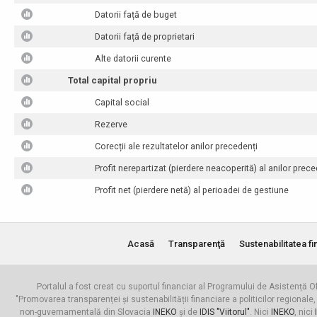
Datorii față de buget
Datorii față de proprietari
Alte datorii curente
Total capital propriu
Capital social
Rezerve
Corecții ale rezultatelor anilor precedenți
Profit nerepartizat (pierdere neacoperită) al anilor prece
Profit net (pierdere netă) al perioadei de gestiune
Acasă
Transparenţă
Sustenabilitatea fi
Portalul a fost creat cu suportul financiar al Programului de Asistență Of
"Promovarea transparenței și sustenabilității financiare a politicilor regionale,
non-guvernamentală din Slovacia
INEKO
și de
IDIS "Viitorul"
. Nici
INEKO
, nici