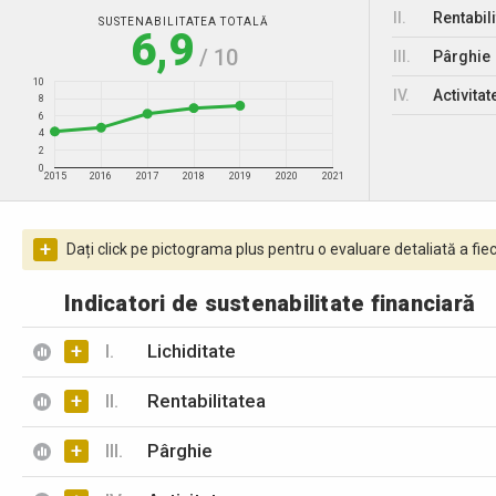
II.
Rentabili
SUSTENABILITATEA TOTALĂ
6,9
/ 10
III.
Pârghie
10
IV.
Activitat
8
6
4
2
0
2015
2016
2017
2018
2019
2020
2021
+
Dați click pe pictograma plus pentru o evaluare detaliată a fiec
Indicatori de sustenabilitate financiară
+
I.
Lichiditate
+
II.
Rentabilitatea
+
III.
Pârghie