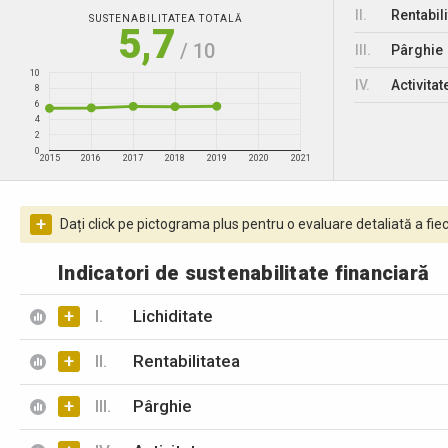
II.
Rentabili
SUSTENABILITATEA TOTALĂ
5,7
/ 10
III.
Pârghie
10
IV.
Activitat
8
6
4
2
0
2015
2016
2017
2018
2019
2020
2021
+
Dați click pe pictograma plus pentru o evaluare detaliată a fiec
Indicatori de sustenabilitate financiară
+
I.
Lichiditate
+
II.
Rentabilitatea
+
III.
Pârghie