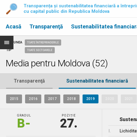
Transparența și sustenabilitatea financiară a întrepri
cu capital public din Republica Moldova
Acasă
Transparenţă
Sustenabilitatea financiar
REGIUNEA
TOATE ÎNTREPRINDERILE
TIP
TOATE SECTOARELE
Media pentru Moldova (52)
Transparenţă
Sustenabilitatea financiară
2015
2016
2017
2018
2019
2020
2021
GRADUL
POZIȚIE
B-
27.
Sustena
I.
Lichidita