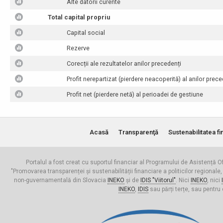
Alte datorii curente
Total capital propriu
Capital social
Rezerve
Corecții ale rezultatelor anilor precedenți
Profit nerepartizat (pierdere neacoperită) al anilor prece
Profit net (pierdere netă) al perioadei de gestiune
Acasă
Transparenţă
Sustenabilitatea fi
Portalul a fost creat cu suportul financiar al Programului de Asistență Of
"Promovarea transparenței și sustenabilității financiare a politicilor regionale,
non-guvernamentală din Slovacia
INEKO
și de
IDIS "Viitorul"
. Nici
INEKO
, nici
INEKO
,
IDIS
sau părți terțe, sau pentru 