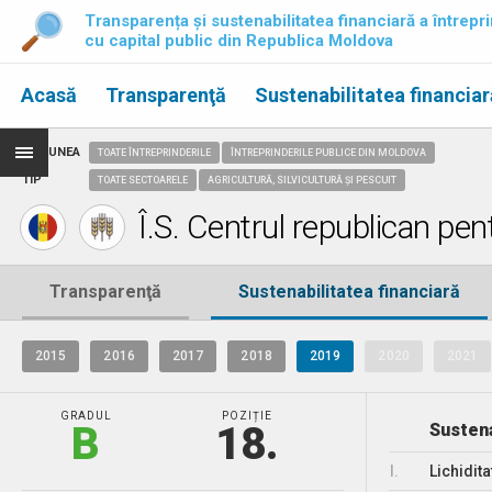
Transparența și sustenabilitatea financiară a întrepri
cu capital public din Republica Moldova
Acasă
Transparenţă
Sustenabilitatea financiar
REGIUNEA
TOATE ÎNTREPRINDERILE
ÎNTREPRINDERILE PUBLICE DIN MOLDOVA
TIP
TOATE SECTOARELE
AGRICULTURĂ, SILVICULTURĂ ȘI PESCUIT
Î.S. Centrul republican pen
Transparenţă
Sustenabilitatea financiară
2015
2016
2017
2018
2019
2020
2021
GRADUL
POZIȚIE
B
18.
Sustena
I.
Lichidita