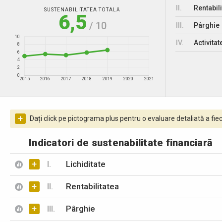
II.
Rentabili
SUSTENABILITATEA TOTALĂ
6,5
/ 10
III.
Pârghie
10
IV.
Activitat
8
6
4
2
0
2015
2016
2017
2018
2019
2020
2021
+
Dați click pe pictograma plus pentru o evaluare detaliată a fiec
Indicatori de sustenabilitate financiară
+
I.
Lichiditate
+
II.
Rentabilitatea
+
III.
Pârghie