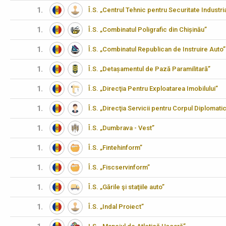
1.
Î.S. „Centrul Tehnic pentru Securitate Industria
1.
Î.S. „Combinatul Poligrafic din Chișinău”
1.
Î.S. „Combinatul Republican de Instruire Auto”
1.
Î.S. „Detașamentul de Pază Paramilitară”
1.
Î.S. „Direcţia Pentru Exploatarea Imobilului”
1.
Î.S. „Direcţia Servicii pentru Corpul Diplomati
1.
Î.S. „Dumbrava - Vest”
1.
Î.S. „Fintehinform”
1.
Î.S. „Fiscservinform”
1.
Î.S. „Gările şi staţiile auto”
1.
Î.S. „Indal Proiect”