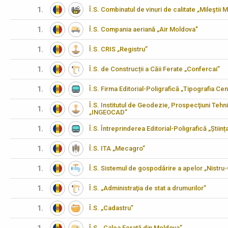
1.
Î.S. Combinatul de vinuri de calitate „Mileştii M
1.
Î.S. Compania aeriană „Air Moldova"
1.
Î.S. CRIS „Registru”
1.
Î.S. de Construcții a Căii Ferate „Confercai”
1.
Î.S. Firma Editorial-Poligrafică „Tipografia Cen
Î.S. Institutul de Geodezie, Prospecţiuni Tehn
1.
„INGEOCAD”
1.
Î.S. Întreprinderea Editorial-Poligrafică „Științ
1.
Î.S. ITA „Mecagro”
1.
Î.S. Sistemul de gospodărire a apelor „Nistru
1.
Î.S. „Administraţia de stat a drumurilor”
1.
Î.S. „Cadastru”
Î.S. „Calea Ferată din Moldova”