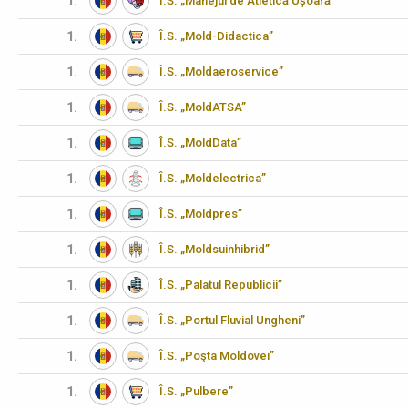
1.
I.S. „Manejul de Atletică Ușoară”
1.
Î.S. „Mold-Didactica”
1.
Î.S. „Moldaeroservice”
1.
Î.S. „MoldATSA”
1.
Î.S. „MoldData”
1.
Î.S. „Moldelectrica”
1.
Î.S. „Moldpres”
1.
Î.S. „Moldsuinhibrid”
1.
Î.S. „Palatul Republicii”
1.
Î.S. „Portul Fluvial Ungheni”
1.
Î.S. „Poşta Moldovei”
1.
Î.S. „Pulbere”