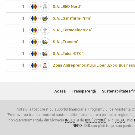
1.
S.A. „RED Nord”
1.
S.A. „Sanafarm-Prim”
1.
S.A. „Termoelectrica”
1.
S.A. „Tracom”
1.
S.A. „Tutun-CTC”
1.
Zona Antreprenoriatului Liber „Expo-Business
Acasă
Transparenţă
Sustenabilitatea fi
Portalul a fost creat cu suportul financiar al Programului de Asistență Of
"Promovarea transparenței și sustenabilității financiare a politicilor regionale,
non-guvernamentală din Slovacia
INEKO
și de
IDIS "Viitorul"
. Nici
INEKO
, nici
INEKO
,
IDIS
sau părți terțe, sau pentru 