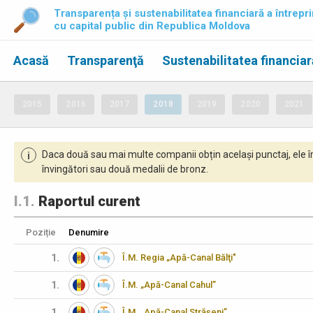
Transparența și sustenabilitatea financiară a întrepri
cu capital public din Republica Moldova
Acasă
Transparenţă
Sustenabilitatea financiar
2015
2016
2017
2018
2019
2020
2021
Daca două sau mai multe companii obțin același punctaj, ele î
i
învingători sau două medalii de bronz.
I.1.
Raportul curent
Poziție
Denumire
1.
Î.M. Regia „Apă-Canal Bălţi"
1.
Î.M. „Apă-Canal Cahul”
1.
Î.M. „Apă-Canal Strășeni”