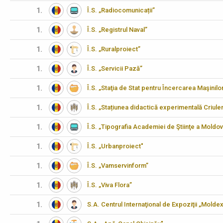
1.
Î.S. „Radiocomunicații”
1.
Î.S. „Registrul Naval”
1.
Î.S. „Ruralproiect”
1.
Î.S. „Servicii Pază”
1.
Î.S. „Staţia de Stat pentru Încercarea Maşinilo
1.
Î.S. „Stațiunea didactică experimentală Criulen
1.
Î.S. „Tipografia Academiei de Ştiinţe a Moldov
1.
Î.S. „Urbanproiect"
1.
Î.S. „Vamservinform”
1.
Î.S. „Viva Flora”
1.
S.A. Centrul Internaţional de Expoziţii „Molde