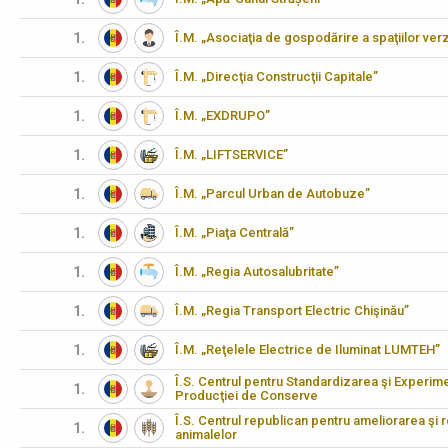
1.
Î.M. „Asociaţia de gospodărire a spaţiilor verz
1.
Î.M. „Direcţia Construcţii Capitale”
1.
Î.M. „EXDRUPO”
1.
Î.M. „LIFTSERVICE”
1.
Î.M. „Parcul Urban de Autobuze”
1.
Î.M. „Piaţa Centrală”
1.
Î.M. „Regia Autosalubritate”
1.
Î.M. „Regia Transport Electric Chişinău”
1.
Î.M. „Reţelele Electrice de Iluminat LUMTEH”
Î.S. Centrul pentru Standardizarea şi Experimen
1.
Producţiei de Conserve
Î.S. Centrul republican pentru ameliorarea şi 
1.
animalelor