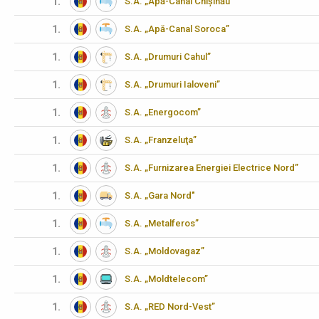
1.
S.A. „Apă-Canal Chișinău"
1.
S.A. „Apă-Canal Soroca”
1.
S.A. „Drumuri Cahul”
1.
S.A. „Drumuri Ialoveni”
1.
S.A. „Energocom”
1.
S.A. „Franzeluţa”
1.
S.A. „Furnizarea Energiei Electrice Nord”
1.
S.A. „Gara Nord"
1.
S.A. „Metalferos”
1.
S.A. „Moldovagaz”
1.
S.A. „Moldtelecom”
1.
S.A. „RED Nord-Vest”